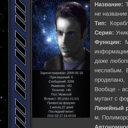
Название:
T
не название
Тип:
Корабль
Серия:
Уник
Функции:
Мн
информации
даже любопы
неслабым. Е
Зарегистрирован
: 2009-05-18
Приглашений:
0
проделано,
Сообщений:
3268
Уважение:
+82
Вообще - ас
Позитив:
+46
Пол:
Мужской
мутант с фо
Возраст:
45
[1981-02-02]
Провел на форуме:
Линейный р
1 месяц 27 дней
Последний визит:
2011-02-17 14:43:03
м. Полиморф
Автономнос