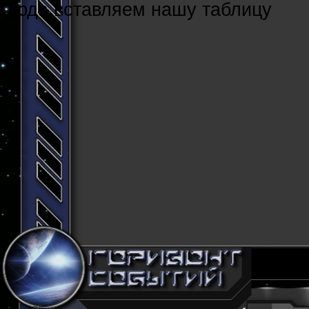
Cюда вставляем нашу таблицу