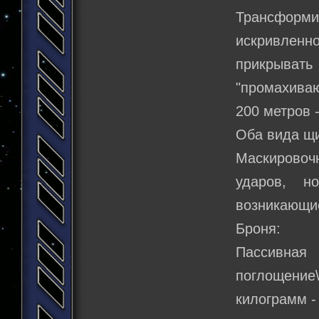
Трансформ
искривленн
прикрыват
"промахива
200 метров 
Оба вида щи
Маскировоч
ударов, н
возникающие
Броня:
Пассивна
поглощение
килограмм -