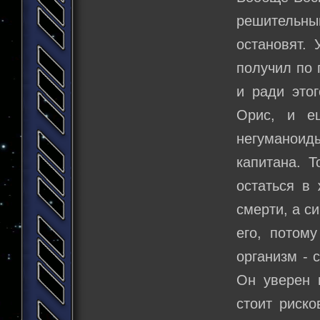
решительны
остановят.
получил по 
и ради это
Орис, и е
негуманоиды
капитана. Т
остаться в 
смерти, а с
его, потом
организм - 
Он уверен 
стоит риско