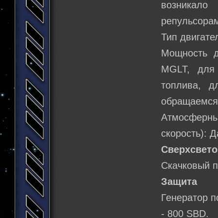
возникало
репульсорам
Тип двигате
Мощность д
MGLT, для
топлива, д
обращаемся 
Атмосферн
скорость): Д
Сверхсвето
Скачковый п
Защита
Генератор п
- 800 SBD.