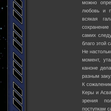
можно опре
любовь и пр
всякая га
сохранение
самих следу
благо этой 
Не настольк
момент, ут
каноне дел
разным заку
К сожалению
Керы и Асва
зрения по
поступкам с