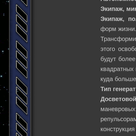
Экипаж, м
Экипаж, п
форм жизни
Трансформи
этого освоб
будут более
квадратных 
куда больше
Тип генера
Досветовой
маневров
репульсор
конструкци