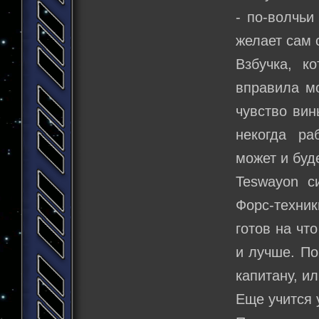
- по-волчьи
желает сам 
Взбучка, к
вправила мо
чувство вин
некогда ра
может и буд
Teswayon си
Форс-техники
готов на чт
и лучше. По
капитану, ил
Еще учится 