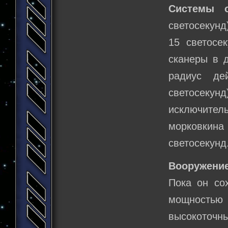
Системы о
светосекунд
15 светосе
сканеры в д
радиус де
светосекун
исключител
морковкин
светосеку
Вооружение
Пока он со
мощностью
высокоточны