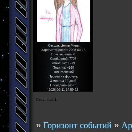
Откуда:
Центр Мира
Зарегистрирован
: 2008-03-16
Приглашений:
0
Сообщений:
7707
Уважение:
+219
Позитив:
+160
Пол:
Женский
Провел на форуме:
3 месяца 12 дней
Последний визит:
2026-02-11 14:59:22
Страница:
1
»
»
Горизонт событий
Ар