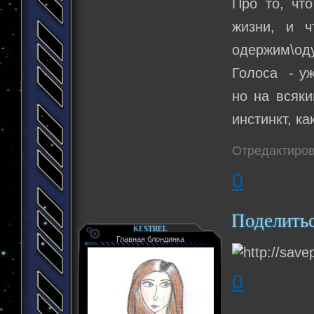
Про то, что
жизни, и ч
одержим\од
Голоса - уж
но на всяки
инстинкт, ка
Отредактирова
0
Поделить
KESTREL
Главная блондинка
0