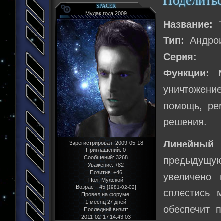
Поделить
SPACER
Мудак года 2009
Название:
Т
Тип:
Андрои
Серия:
Функции:
Мн
уничтожени
помощь, ре
решения.
Линейный 
Зарегистрирован
: 2009-05-18
Приглашений:
0
Сообщений:
3268
предыдущую
Уважение:
+82
Позитив:
+46
увеличено 
Пол:
Мужской
Возраст:
45
[1981-02-02]
сплестись 
Провел на форуме:
1 месяц 27 дней
обеспечит 
Последний визит:
2011-02-17 14:43:03