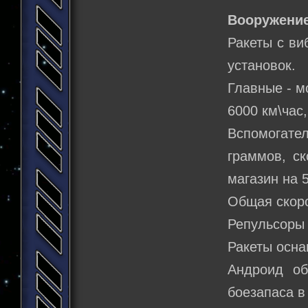
Вооружение
Ракеты с ви
установок.
Главные - м
6000 км\час
Вспомогате
граммов, ск
магазин на 
Общая скоро
Репульсоры 
Ракеты осн
Андроид об
боезапаса в