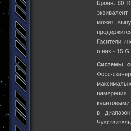
Броня: 80 R
эквивалент 
может выпу
продержится
Гасители ин
о них - 15 G
Системы о
Форс-сканер
максималь
намерения
квантовыми 
в диапазон
Чувствител