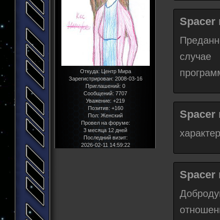
Spacer 
Преданн
случае 
программ
Откуда:
Центр Мира
Зарегистрирован
: 2008-03-16
Приглашений:
0
Сообщений:
7707
Уважение:
+219
Позитив:
+160
Spacer 
Пол:
Женский
Провел на форуме:
3 месяца 12 дней
характер
Последний визит:
2026-02-11 14:59:22
Spacer 
Доброд
отношени