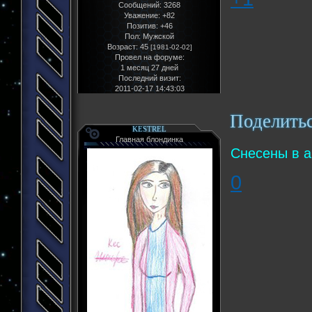
Сообщений:
3268
Уважение:
+82
Позитив:
+46
Пол:
Мужской
Возраст:
45
[1981-02-02]
Провел на форуме:
1 месяц 27 дней
Последний визит:
2011-02-17 14:43:03
Поделить
KESTREL
Главная блондинка
Снесены в а
0