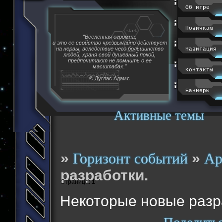
Об игре
Новичкам
"Вселенная огромна,
и это ее свойство чрезвычайно действует
на нервы, вследствие чего большинство
Навигация
людей, храня свой душевный покой,
предпочитают не помнить о ее
масштабах."
Контакты
© Дуглас Адамс
Баннеры
Активные темы
»
»
Горизонт событий
Ар
разработки.
Страница:
1
Некоторые новые разр