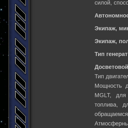
силой, спосо
Автономнос
Экипаж, м
Экипаж, по
Тип генера
Досветовой
Тип двигате
Мощность д
MGLT, для
топлива, д
обращаемся 
Атмосферн