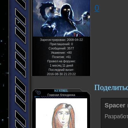
0
Зарегистрирован
: 2008-04-22
Приглашений:
0
Сообщений:
3577
Уважение:
+80
Позитив:
+61
Провел на форуме:
1 месяц 11 дней
Последний визит:
2016-08-30 21:23:22
Поделить
KESTREL
Главная блондинка
Spacer 
Разработ