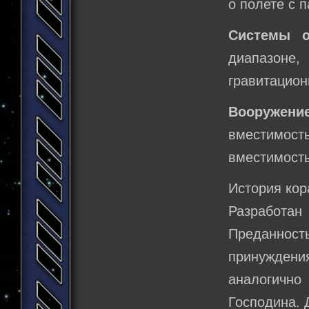
о полете с п
Системы о
диапазоне,
гравитацион
Вооружени
вместимость
вместимость
История кор
Разработа
Преданност
принужден
аналогичн
Господина. 