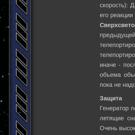
скорость): 
его реакции
Сверхсвето
предыдущей
телепортир
телепортиро
иначе - пос
объема объ
пока не надо
Защита
Генератор п
летящие сна
Очень высок