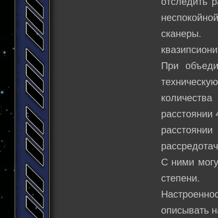
отследить р
неспокойной
сканеры.
квазипсиони
При объеди
техническую
количеств
расстоянии 
расстоянии
рассредотач
С ними могу
степени.
Настроенно
описывать н