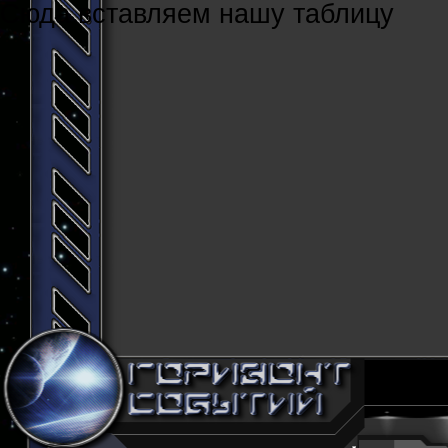
Cюда вставляем нашу таблицу