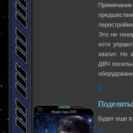
Примечание
предшествен
перестройки
Это не гене
хотя управл
хватит. Но 
ДВЧ посильн
оборудовани
0
Поделить
SPACER
Мудак года 2009
Будет еще в
0