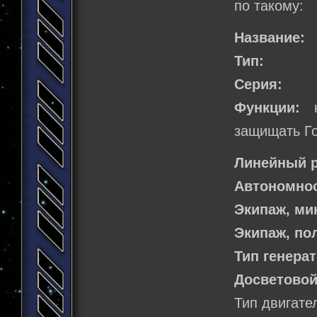
по такому:
Название:
Тип:
Серия:
Функции:
на
защищать Г
Линейный р
Автономнос
Экипаж, м
Экипаж, по
Тип генера
Досветовой
Тип двигате