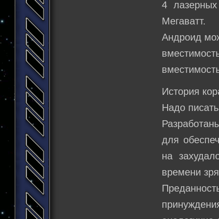
4 лазерных
Мегаватт.
Андроид мож
вместимость
вместимость
История кор
Надо писать
Разработаны
для обеспеч
на захудал
времени зря
Преданност
принужден