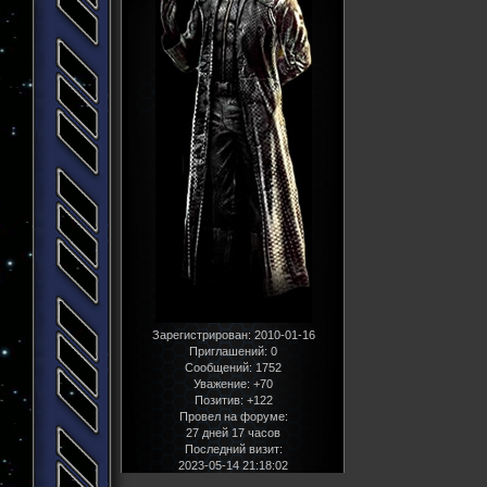
Зарегистрирован
: 2010-01-16
Приглашений:
0
Сообщений:
1752
Уважение:
+70
Позитив:
+122
Провел на форуме:
27 дней 17 часов
Последний визит:
2023-05-14 21:18:02