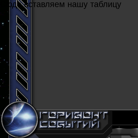
Cюда вставляем нашу таблицу