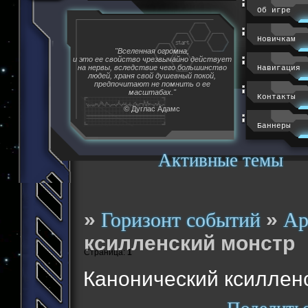
Об игре
Новичкам
"Вселенная огромна,
и это ее свойство чрезвычайно действует
на нервы, вследствие чего большинство
Навигация
людей, храня свой душевный покой,
предпочитают не помнить о ее
масштабах."
Контакты
© Дуглас Адамс
Баннеры
Активные темы
»
»
Горизонт событий
Ар
ксилленский монстр
Страница:
1
Канонический ксиллен