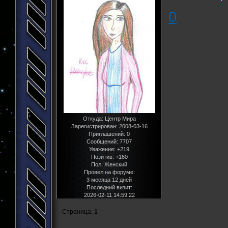
0
Откуда:
Центр Мира
Зарегистрирован
: 2008-03-16
Приглашений:
0
Сообщений:
7707
Уважение:
+219
Позитив:
+160
Пол:
Женский
Провел на форуме:
3 месяца 12 дней
Последний визит:
2026-02-11 14:59:22
Страница:
1