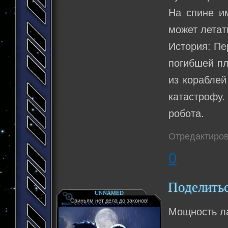
На спине и
может летат
История: Пе
погибшей пл
из кораблей
катастрофу
робота.
Отредактиров
0
Поделить
UNNAMED
Свиньям нет дела до законов!
Мощность ла