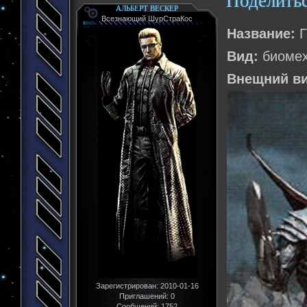
Поделить
АЛЬБЕРТ ВЕСКЕР
Всезнающий ШурСтраКос
Название:
Г
Вид:
биомех
Внещний в
Зарегистрирован
: 2010-01-16
Приглашений:
0
Сообщений:
1752