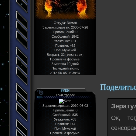
Откуда:
Земля
Зарегистрирован
: 2008-07-26
Приглашений:
0
Сообщений:
1842
Уважение:
+31
Позитив:
+82
Пол:
Мужской
Возраст:
32
[1993-11-05]
Провел на форуме:
3 месяца 10 дней
Последний визит:
2012-06-05 08:39:37
Поделить
SVEN
ХомСтраКос
Зератул
Зарегистрирован
: 2010-06-03
Приглашений:
0
Сообщений:
835
Ок, то
Уважение:
+35
Позитив:
+44
сенсорам
Пол:
Мужской
Провел на форуме: