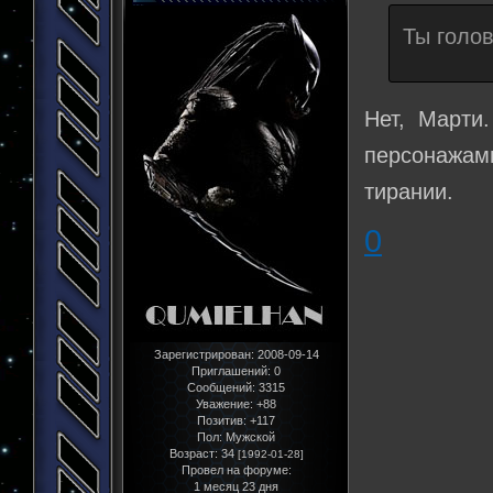
Ты голо
Нет, Марти.
персонажам
тирании.
0
Зарегистрирован
: 2008-09-14
Приглашений:
0
Сообщений:
3315
Уважение:
+88
Позитив:
+117
Пол:
Мужской
Возраст:
34
[1992-01-28]
Провел на форуме:
1 месяц 23 дня