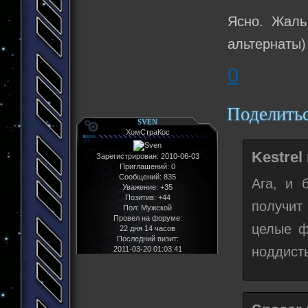
Ясно. Жаль,
альтернаты)
0
Поделить
SVEN
ХомСтраКос
Kestrel
Зарегистрирован
: 2010-06-03
Приглашений:
0
Сообщений:
835
Ага, и 
Уважение:
+35
Позитив:
+44
получит
Пол:
Мужской
Провел на форуме:
целые ф
22 дня 14 часов
Последний визит:
ноддисты
2011-03-20 01:03:41