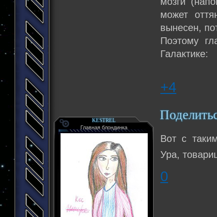
мозги (нап
может оття
вынесен, по
Поэтому гл
Галактике:
+4
Поделить
KESTREL
Главная блондинка
Вот с таки
Ура, товари
0