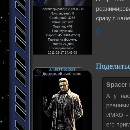
реанимирова
Зарегистрирован
: 2009-05-18
Приглашений:
0
сразу с нале
Сообщений:
3268
Уважение:
+82
Позитив:
+46
0
Пол:
Мужской
Возраст:
45
[1981-02-02]
Провел на форуме:
1 месяц 27 дней
Последний визит:
2011-02-17 14:43:03
Поделить
АЛЬБЕРТ ВЕСКЕР
Всезнающий ШурСтраКос
Spacer 
А у нас
реаними
ИМХО - 
его приг