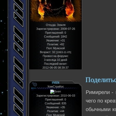
Откуда:
Земля
Зарегистрирован
: 2008-07-26
Приглашений:
0
Сообщений:
1842
Уважение:
+31
Позитив:
+82
Пол:
Мужской
Возраст:
32
[1993-11-05]
Провел на форуме:
3 месяца 10 дней
Последний визит:
2012-06-05 08:39:37
Поделить
SVEN
ХомСтраКос
Римирели - 
Зарегистрирован
: 2010-06-03
Приглашений:
0
чего по кре
Сообщений:
835
Уважение:
+35
обычными ко
Позитив:
+44
Пол:
Мужской