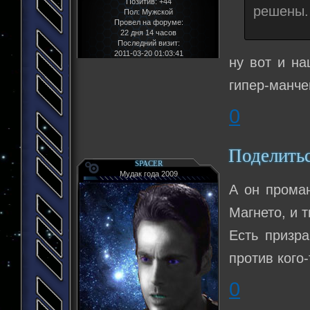
Позитив:
+44
решены.
Пол:
Мужской
Провел на форуме:
22 дня 14 часов
Последний визит:
2011-03-20 01:03:41
ну вот и на
гипер-манче
0
Поделить
SPACER
Мудак года 2009
А он проман
Магнето, и 
Есть призр
против кого-
0