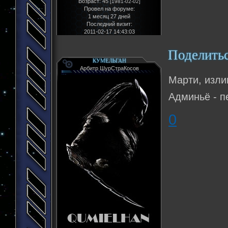
Возраст:
45
[1981-02-02]
Провел на форуме:
1 месяц 27 дней
Последний визит:
2011-02-17 14:43:03
Поделить
КУМЕЛЬГАН
Арбитр ШурСтраКосов
Марти, изли
Админьё - п
0