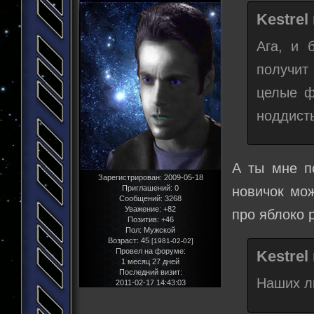
Kestrel
Ага, и 
получит
целые ф
ноддисты
А ты мне по
Зарегистрирован
: 2009-05-18
новичок мож
Приглашений:
0
Сообщений:
3268
Уважение:
+82
про яблоко 
Позитив:
+46
Пол:
Мужской
Возраст:
45
[1981-02-02]
Провел на форуме:
Kestrel
1 месяц 27 дней
Последний визит:
Наших л
2011-02-17 14:43:03