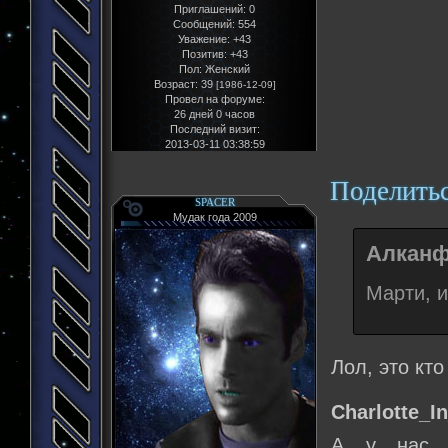
Приглашений:
0
Сообщений:
554
Уважение:
+43
Позитив:
+43
Пол:
Женский
Возраст:
39
[1986-12-09]
Провел на форуме:
26 дней 0 часов
Последний визит:
2013-03-11 03:38:59
Поделить
SPACER
Мудак года 2009
Алканф
Марти, и
Лол, это кт
Charlotte_I
А у нас ж