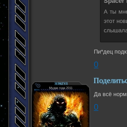
Spacer 
А ты мн
этот нов
слышала
Пи*дец подк
0
Поделить
ЗЕРАТУЛ
Мудак года 2011
Да всё норм
0