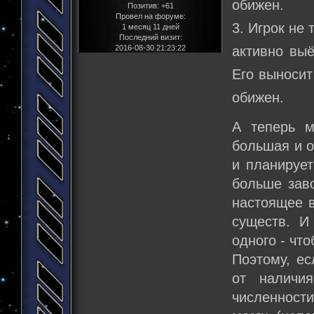
обижен.
Позитив:
+61
Провел на форуме:
3. Игрок не
1 месяц 11 дней
Последний визит:
2016-08-30 21:23:22
активно выё
Его выносит
обижен.
А теперь м
большая и о
и планируе
больше заво
настоящее в
существ. И
одного - чт
Поэтому, ес
от наличи
численности