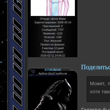
Откуда:
Центр Мира
Зарегистрирован
: 2008-03-16
Приглашений:
0
Сообщений:
7707
Уважение:
+219
Позитив:
+160
Пол:
Женский
Провел на форуме:
3 месяца 12 дней
Последний визит:
2026-02-11 14:59:22
Поделить
КУМЕЛЬГАН
Арбитр ШурСтраКосов
Может, 
хотя та
Галактус бы