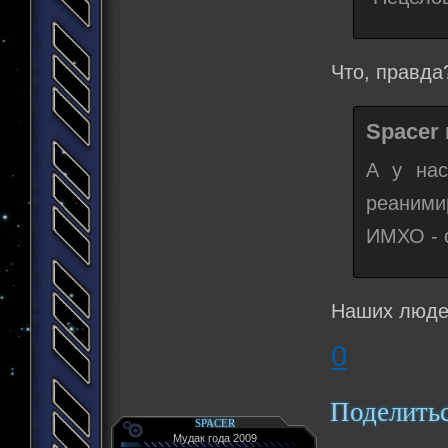
Что, правда
Spacer 
А у нас
реаними
ИМХО - с
Наших людей
0
Поделить
SPACER
Мудак года 2009