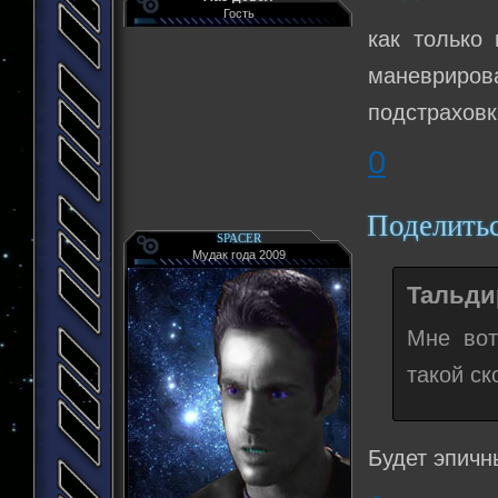
Гость
как только
маневриро
подстраховк
0
Поделить
SPACER
Мудак года 2009
Тальдир
Мне вот
такой ск
Будет эпичн