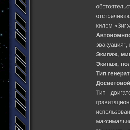
обстоятел
отстрелива
килем «Зигз
Автономнос
эвакуация", 
Экипаж, м
Экипаж, по
Тип генера
Досветовой
Тип двига
гравитацио
использова
максимально