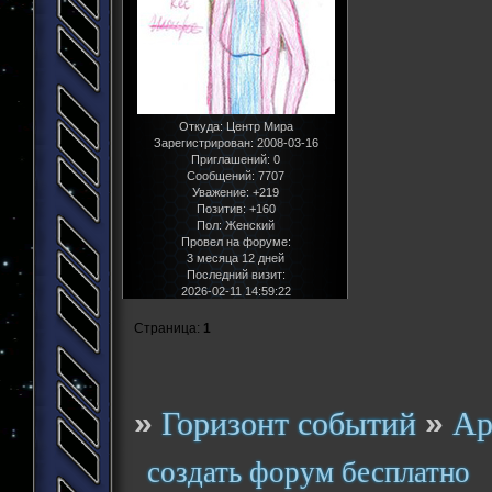
Откуда:
Центр Мира
Зарегистрирован
: 2008-03-16
Приглашений:
0
Сообщений:
7707
Уважение:
+219
Позитив:
+160
Пол:
Женский
Провел на форуме:
3 месяца 12 дней
Последний визит:
2026-02-11 14:59:22
Страница:
1
»
»
Горизонт событий
Ар
создать форум бесплатно