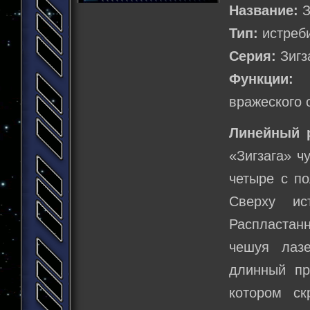
Название:
З
Тип:
истреб
Серия:
Зигз
Функции:
и
вражеского 
Линейный 
«Зигзага» ч
четыре с п
Сверху ис
Распластанн
чешуя лаз
длинный пр
котором ск