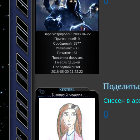
0
Зарегистрирован
: 2008-04-22
Приглашений:
0
Сообщений:
3577
Уважение:
+80
Позитив:
+61
Провел на форуме:
1 месяц 11 дней
Последний визит:
2016-08-30 21:23:22
Поделить
KESTREL
Главная блондинка
Снесен в ар
0