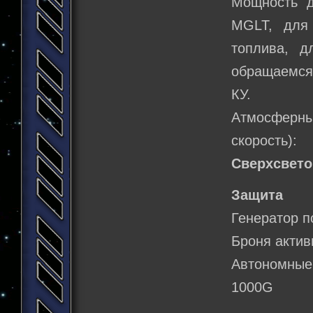
Мощность д
MGLT, для
топлива, д
обращаемся 
КУ.
Атмосферн
скорость):
Сверхсвето
Защита
Генератор п
Броня актив
Автономны
1000G