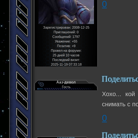
0
Зарегистрирован
: 2008-12-25
Приглашений:
0
Сообщений:
1797
Уважение:
+55
Позитив:
+9
Провел на форуме:
25 дней 10 часов
Последний визит:
2025-11-19 07:33:18
Поделить
Ааз-девол
Гость
Хохо... ко
снимать с п
0
Поделить