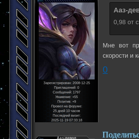
Ааз-дев
0,98 от 
Мне вот пр
скорости и к
0
Зарегистрирован
: 2008-12-25
Приглашений:
0
Сообщений:
1797
Уважение:
+55
Позитив:
+9
Провел на форуме:
25 дней 10 часов
Последний визит:
2025-11-19 07:33:18
Поделить
Ааз-девол