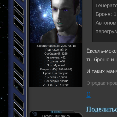
Генерато
Броня: 
Автоно
перегруз
Зарегистрирован
: 2009-05-18
Ёксель-мокс
Приглашений:
0
Сообщений:
3268
Уважение:
+82
ты броню и 
Позитив:
+46
Пол:
Мужской
Возраст:
45
[1981-02-02]
И таких ман
Провел на форуме:
1 месяц 27 дней
Последний визит:
Отредактирова
2011-02-17 14:43:03
0
Поделить
PUDING
Farseer-ShurStraKos