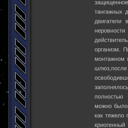
защищенно
тангажных 
двигатели 
неровности
действител
организм. П
монтажном 
шлюз,после
освободив
заполнялос
полностью 
можно было
как тяжело 
криогенный