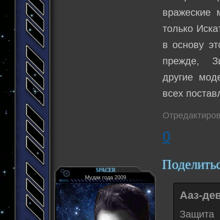
вражеские 
только Иска
в основу эт
прежде, Зи
другие мод
всех поставл
Отредактиров
0
Поделить
SPACER
Мудак года 2009
Ааз-дев
Защита