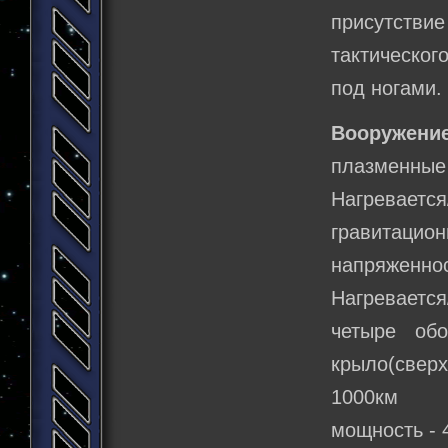
присутстви
тактическог
под ногами.
Вооружение
плазменные 
Нагревается
гравитацион
напряженн
Нагревается
четыре об
крыло(сверх
1000км
мощность -