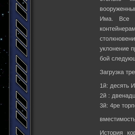
вооруженным
Има. Все 
контейнер
столкновен
уклонение п
бой следую
Загрузка тр
1й: десять 
2й : двенад
3й: 4ре тор
вместимость
История к