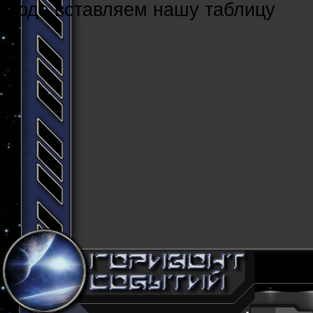
Cюда вставляем нашу таблицу