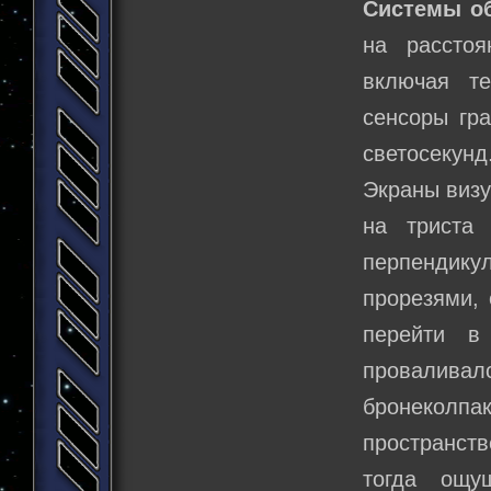
Системы о
на расстоя
включая т
сенсоры гра
светосекунд
Экраны визу
на триста
перпендику
прорезями, 
перейти в
провалива
бронеколпак
пространств
тогда ощу