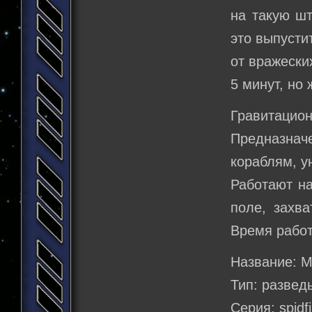
на такую шт
это выпусти
от вражески
5 минут, но
Гравитацио
Предназна
кораблям, у
Работают на
поле, захв
Время работ
Название: 
Тип: развед
Серия: spidfi