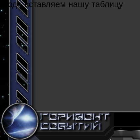
Cюда вставляем нашу таблицу