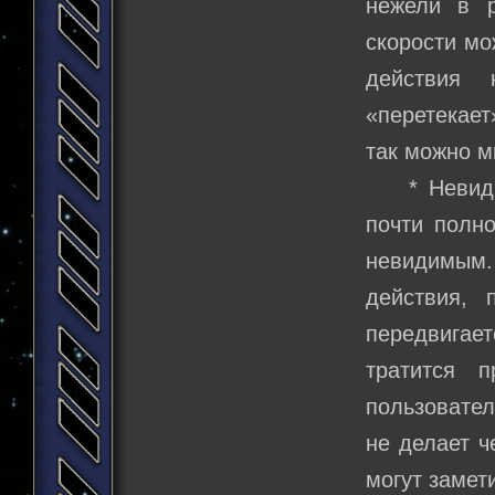
нежели в 
скорости мо
действия 
«перетекает
так можно м
* Невидимо
почти полно
невидимым.
действия, 
передвигае
тратится 
пользовате
не делает ч
могут замет