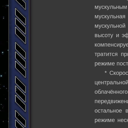
мускульны
мускульна
мускульной
высоту и эф
компенсиру
тратится п
режиме пост
* Скорость
центральн
облачённо
передвижени
остальное 
режиме нес