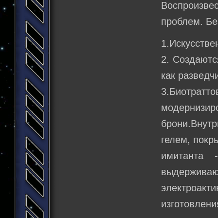
Воспроизве
проблем. Бе
1.Искусстве
2. Создаютс
как разведч
3.Биотратт
модернизир
брони.Внут
гелем, покр
имитанта 
выдерживающ
электроак
изготовлен