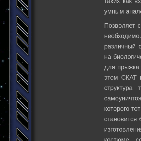
таких как в
умным анало
Позволяет с
необходимо.
различный с
на биологич
для прыжка:
этом СКАТ 
структура 
самоуничто
которого то
становится 
изготовлен
костюме с