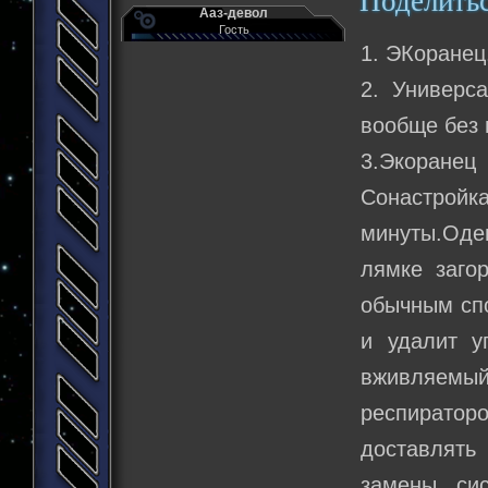
Поделить
Ааз-девол
Гость
1. ЭКоранец
2. Универс
вообще без 
3.Экоранец
Сонастро
минуты.Оде
лямке заго
обычным спо
и удалит у
вживляемы
респираторо
доставлять
замены си