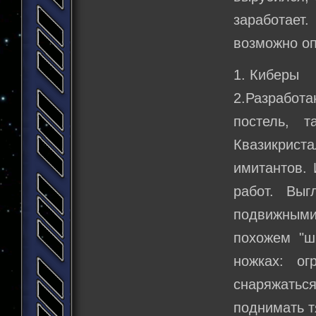
заработает
возможно оп
1. Киберы
2.Разработа
постель, 
Квазикрист
имитантов.
работ. Выг
подвижными
похожем "шн
ножках: ог
снаряжаться
поднимать тя