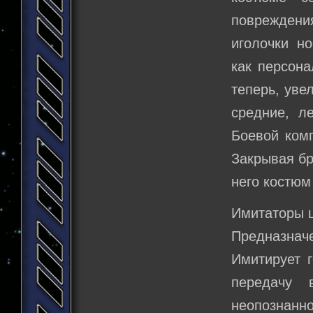
поврежден
иголочки н
как персона
теперь, уве
средние, л
Боевой комп
Закрывая бр
него костюм
Имитаторы 
Предназначе
Имитирует 
передачу 
неопознанно