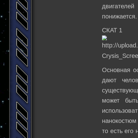
двигателе
понижается.
CКАТ 1
Основная о
дают челов
существующи
может быт
использов
нанокостюм 
то есть его