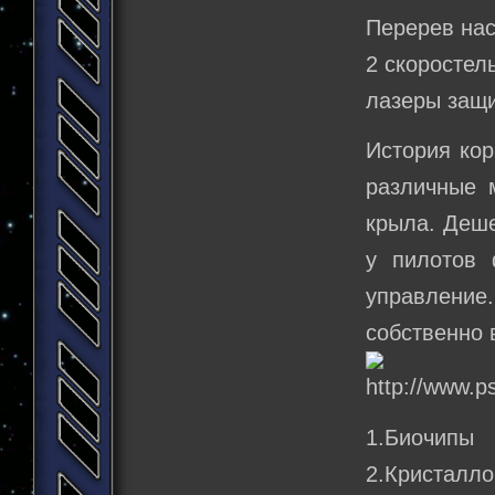
Перерев нас
2 скоростел
лазеры защи
История кор
различные 
крыла. Деше
у пилотов 
управление.
собственно 
1.Биочипы
2.Криста