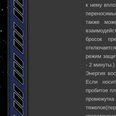
к нему впло
переносимые
также мож
взаимодейс
бросок пр
отключается
режим защит
- 2 минуты.)
Энергия вос
Если носит
пробитое пл
промежут
тяжелое(пе