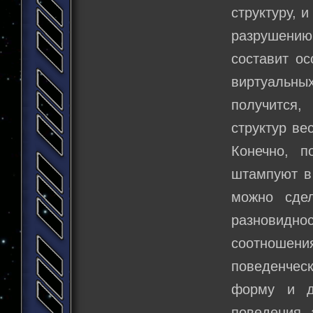
структуру, 
разрушени
составит ос
виртуальных
получится,
структур ве
Конечно, п
штампуют в
можно сдел
разновидн
соотношен
поведенческ
форму и д
поведения 