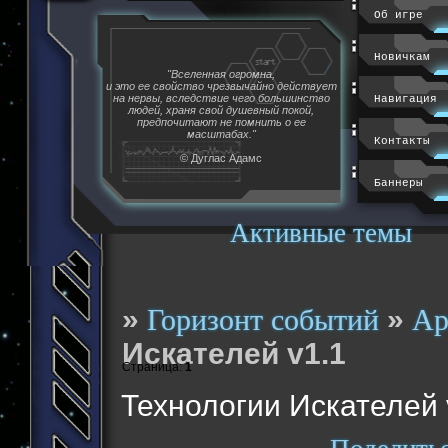
Об игре
Новичкам
"Вселенная огромна,
и это ее свойство чрезвычайно действует
на нервы, вследствие чего большинство
Навигация
людей, храня свой душевный покой,
предпочитают не помнить о ее
масштабах."
Контакты
© Дуглас Адамс
Баннеры
Активные темы
»
»
Горизонт событий
Ар
Искателей v1.1
Страница:
1
Технологии Искателей 