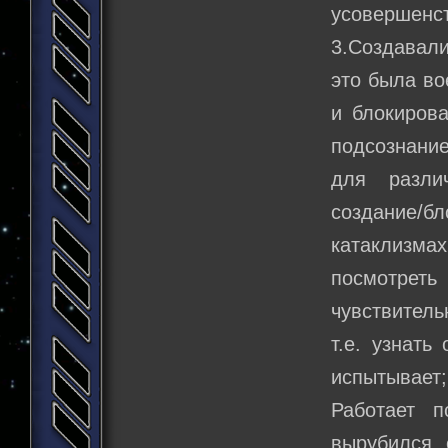
усовершенст
3.Создавали
это была во
и блокиров
подсознание
для разли
создание/
катаклизмах
посмотрет
чувствитель
т.е. узнать
испытывает;
Работает 
вырубился, 