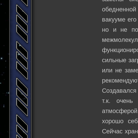
обедненной
вакууме его
но и не по
межмолекул
функционир
сильные заг
или не заме
рекомендуют
Создавался 
т.к. очен
атмосферой
хорошо себ
Сейчас хран