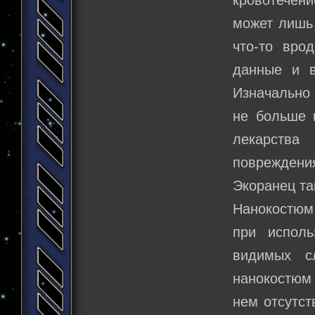
кровотечени
может лишь
что-то вро
данные и в
Изначально 
не больше 
лекарства
повреждения
Экоранец та
Нанокостюм
при исполь
видимых с
нанокостюм 
нем отсутст