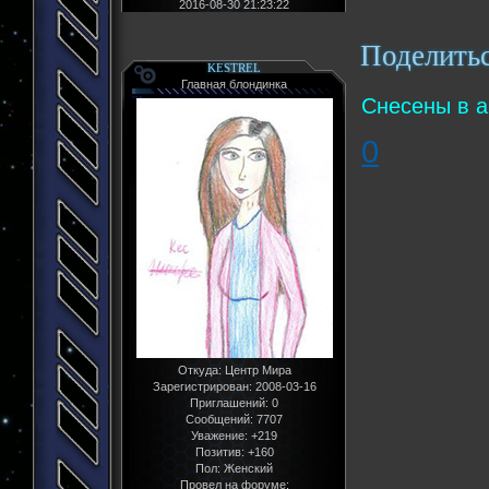
2016-08-30 21:23:22
Поделить
KESTREL
Главная блондинка
Снесены в а
0
Откуда:
Центр Мира
Зарегистрирован
: 2008-03-16
Приглашений:
0
Сообщений:
7707
Уважение:
+219
Позитив:
+160
Пол:
Женский
Провел на форуме: