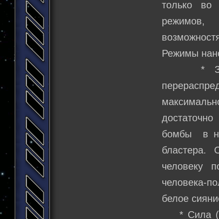
только во
режимов, 
возможност
Режимы нан
* Защита
перераспр
максималь
достаточно
бомбы в не
бластера. 
человеку п
человека-п
белое сияни
* Сила (ан