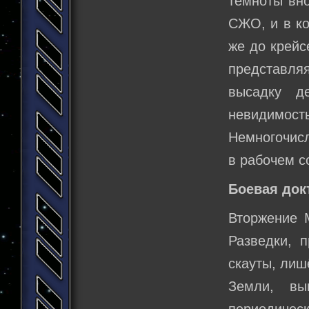
темноты вно
СЖО, и в ко
же до крейс
представля
высадку д
невидимо
Немногочис
в рабочем с
Боевая док
Вторжение 
Разведки, 
скауты, лиш
Земли, вы