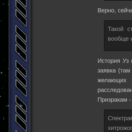
Верно, сейч
Такой с
вообще 
История Уз 
заявка (там
желающих 
расследован
Призракам -
Спектра
хитрожо