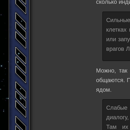
сколько инд
Сильны
клетках 
или запу
врагов Л
Можно, так
общаются. 
ядом.
Слабые 
диалогу
Там их