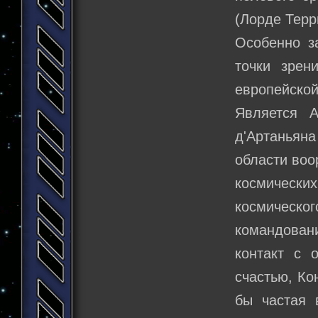
(Лорде Терр
Особенно з
точки зрен
европейской
Является А
д'Артаньяна
области воо
космически
космическ
командован
контакт с 
счастью, Ко
бы частая 