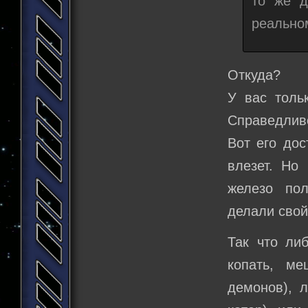
то же д
реальном
Откуда?
У вас толь
Справедливо
Вот его дос
влезет. Но 
железо пол
делали свой
Так что ли
копать, ме
демонов), л