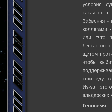
условия су
какая-то св
Забвения -
коллегами -
или "что 
бестактност
щитом проти
чтобы выби
поддерживаю
тоже идут в
Из-за это
эльдарских 
Геносемя.