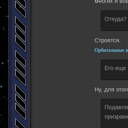
многих и во
Откуда?
Строятся.
Орбитальные в
Его еще 
Ну, для это
Подавл
призраки