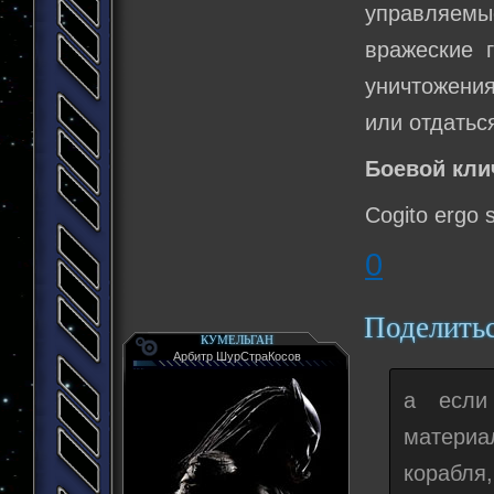
управляем
вражеские 
уничтожения
или отдатьс
Боевой кли
Cogito ergo 
0
Поделить
КУМЕЛЬГАН
Арбитр ШурСтраКосов
а если
материа
корабля,