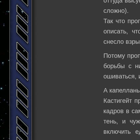
оттуда высу
сложно).
Так что про
описать, чт
снесло взры
Потому проп
борьбы с н
ошиваться, 
А капелланы
Кастигейт п
кадров в са
тень, и чуж
включить е