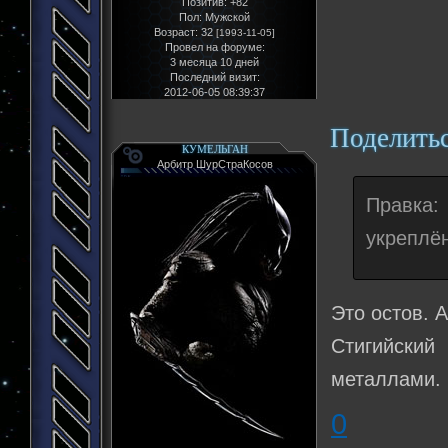
Позитив:
+82
Пол:
Мужской
Возраст:
32
[1993-11-05]
Провел на форуме:
3 месяца 10 дней
Последний визит:
2012-06-05 08:39:37
Поделить
КУМЕЛЬГАН
Арбитр ШурСтраКосов
Правка
укреплё
Это остов. А
Стигийский
металлами.
0