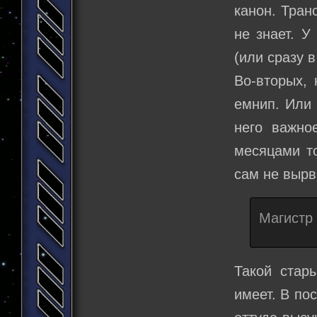
канон. Тран
не знает. У
(или сразу 
Во-вторых, 
емнип. Или 
него важно
месяцами то
сам не вырв
Магистр 
Такой стар
имеет. В по