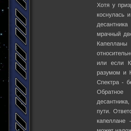
Хотя у приз
коснулась и
десантника 
мрачный дв
Капеллан
относительн
или если К
разумом и 
Спектра - б
Обратное 
десантника,
пути. Ответ
капеллане 
может налож