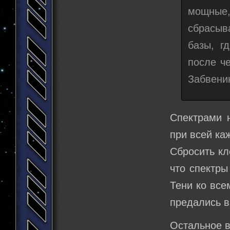
мощные
сбрасыв
базы, г
после ч
Забвени
Спектрами н
при всей ка
Сбросить кл
что спектры
Тени ко все
предались в
Остальное в