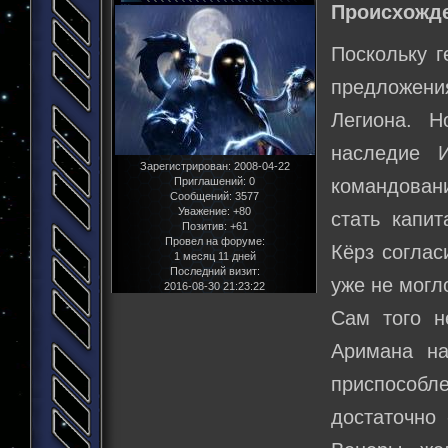
Происхожде
Поскольку г
предложения
Легиона. Н
наследие 
Зарегистрирован
: 2008-04-22
Приглашений:
0
командован
Сообщений:
3577
Уважение:
+80
стать капит
Позитив:
+61
Провел на форуме:
Кёрз соглас
1 месяц 11 дней
Последний визит:
уже не могл
2016-08-30 21:23:22
Сам того н
Аримана на
приспособл
достаточно