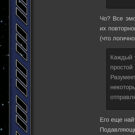
Чо? Все эмо
их повторно
(что логично
Каждый 
простой
Разумее
некотор
отправля
Его еще най
Подавляюще