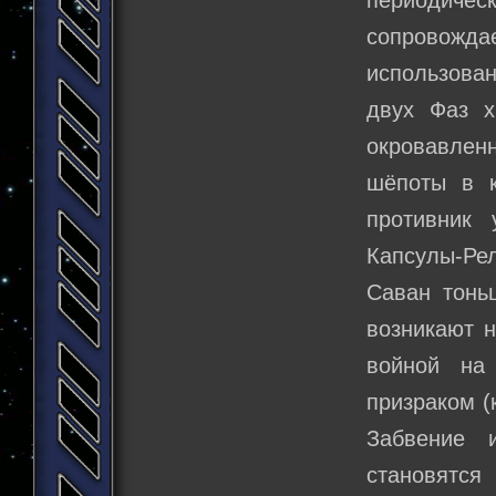
периодичес
сопровож
использова
двух Фаз х
окровавле
шёпоты в к
противник 
Капсулы-Ре
Саван тонь
возникают н
войной на
призраком (
Забвение 
становятся