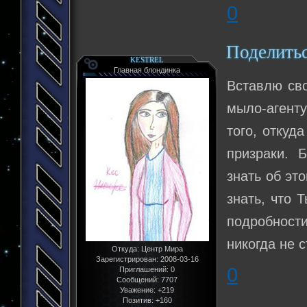
0
Поделить
KESTREL
Главная блондинка
Вставлю сво
мыло-агент
того, откуд
призраки. 
знать об эт
знать, что 
подробности
никогда не 
Откуда:
Центр Мира
Зарегистрирован
: 2008-03-16
0
Приглашений:
0
Сообщений:
7707
Уважение:
+219
Позитив:
+160