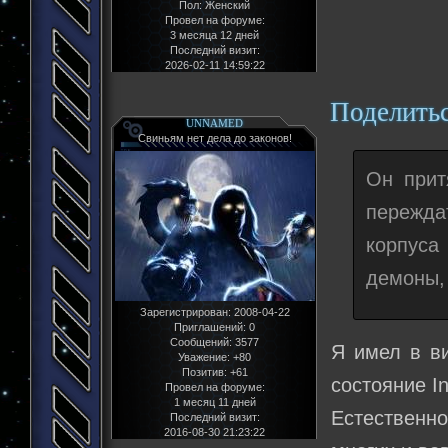
Пол:
Женский
Провел на форуме:
3 месяца 12 дней
Последний визит:
2026-02-11 14:59:22
Поделить
UNNAMED
Свиньям нет дела до законов!
Он прит
пережд
корпуса
демоны,
Зарегистрирован
: 2008-04-22
Приглашений:
0
Сообщений:
3577
Я имел в ви
Уважение:
+80
Позитив:
+61
состояние In
Провел на форуме:
1 месяц 11 дней
Естественно
Последний визит:
2016-08-30 21:23:22