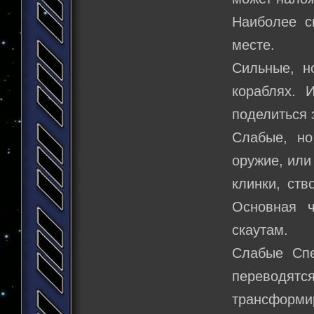
Наиболее с
месте.
Сильные, н
кораблях. И
поделиться 
Слабые, но
оружие, или
клинки, ств
Основная ч
скаутам.
Слабые Спе
переводят
трансформи