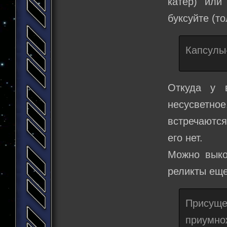
катер) или
буксуйте (т
Капсулы
Откуда у 
несусветно
встречаются
его нет.
Можно выко
реликты еще
Присуще
приумно