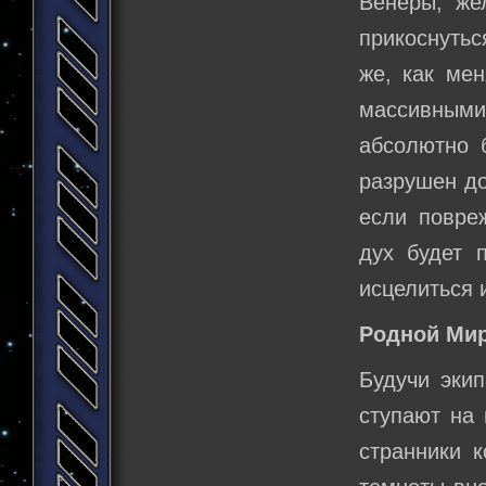
Венеры, же
прикоснутьс
же, как ме
массивными
абсолютно 
разрушен до
если повре
дух будет 
исцелиться 
Родной Мир
Будучи экип
ступают на 
странники к