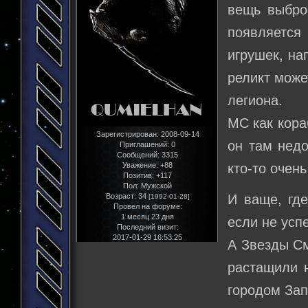
вещь выброс
появляется
игрушек, на
реликт може
легиона.
МС как кора
Зарегистрирован
: 2008-09-14
он там недо
Приглашений:
0
Сообщений:
3315
кто-то очен
Уважение:
+88
Позитив:
+117
Пол:
Мужской
И ваще, где
Возраст:
34
[1992-01-28]
Провел на форуме:
1 месяц 23 дня
если не усп
Последний визит:
2017-01-29 16:53:25
А Звезды См
растащили 
городом Зап