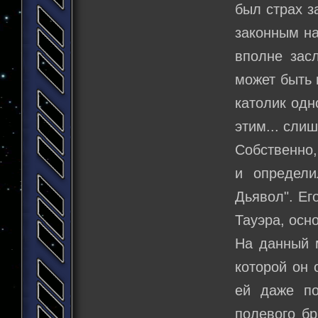
был страх з
законным на
вполне зас
может быть 
католик одн
этим... сли
Собственно,
и определи
Дьявол". Ег
Тауэра, осн
На данный 
которой он 
ей даже по
полевого бр