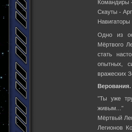
Командиры -
Скауты - Ар
Навигаторы 
Одно из ос
Мёртвого Л
стать наст
опытных, с
вражеских З
Верования.
"Ты уже тр
живым..."
Мёртвый Лег
Легионов Ко