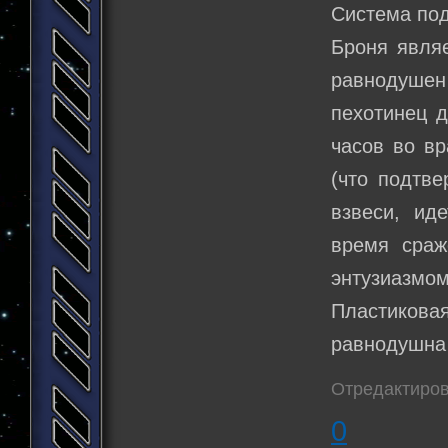
Система под
Броня являе
равнодушен 
пехотинец д
часов во в
(что подтве
взвеси, ид
время сраж
энтузиазмом
Пластиков
равнодушна
Отредактиров
0