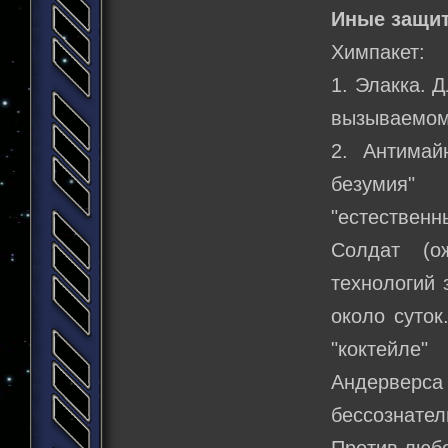
Иные защи
Химпакет:
1. Элакка. 
вызываемому
2. Антимай
безумия" 
"естествен
Солдат (о
технологий 
около суток
"коктейле"
Андервер
бессознател
Против любо