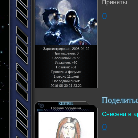
Приняты.
0
Зарегистрирован
: 2008-04-22
Приглашений:
0
Сообщений:
3577
Уважение:
+80
Позитив:
+61
Провел на форуме:
1 месяц 11 дней
Последний визит:
2016-08-30 21:23:22
Поделить
KESTREL
Главная блондинка
Снесена в а
0