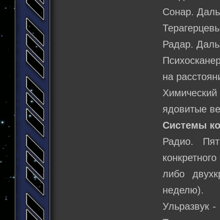
Сонар. Даль
Терагерцевы
Радар. Дальн
Психоскане
на расстоян
Химический 
ядовитые в
Системы к
Радио. Пя
конкретного
либо двух
неделю).
Ульразвук -