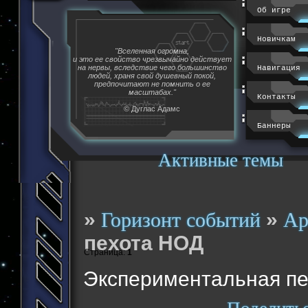
Об игре
Новичкам
"Вселенная огромна,
и это ее свойство чрезвычайно действует
на нервы, вследствие чего большинство
Навигация
людей, храня свой душевный покой,
предпочитают не помнить о ее
масштабах."
Контакты
© Дуглас Адамс
Баннеры
Активные темы
»
»
Горизонт событий
Ар
пехота НОД
Страница:
1
Экспериментальная п