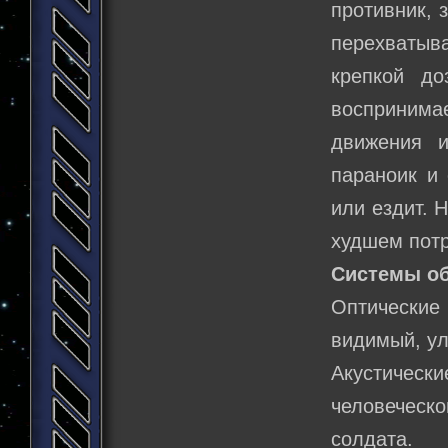
противник, 
перехватыв
крепкой до
воспринима
движения и
параноик и 
или ездит. 
худшем потр
Системы о
Оптические
видимый, ул
Акустическ
человеческ
солдата.