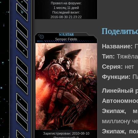
Провел на форуме:
1 месяц 11 дней
Последний визит:
2016-08-30 21:23:22
Поделить
SOLSTAR
Semper Fidelis
Название:
П
Тип:
Тяжёлая
Серия:
нет
Функции:
Пл
Линейный р
Автономнос
Экипаж, м
миллиону че
Экипаж, по
Зарегистрирован
: 2010-08-10
Приглашений:
0