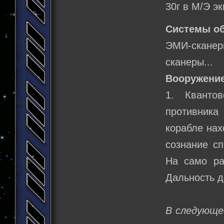
30г в М/Э э
Системы о
ЭМИ-сканеры
сканеры...
Вооружение
1. Кванто
противника 
корабле нах
сознание сп
На само ра
Дальность д
В следующее