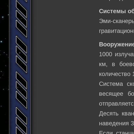
Системы о
Эми-сканеры
гравитацион
Вооружение
1000 излуча
км, в боев
количество 
Система ск
весящее бо
отправляет
Десять кван
наведения 
Если станц