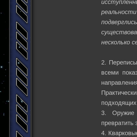
исступлен
реальности
подверглис
существова
несколько с
2. Переписы
всеми пока
направления
Практически
подходящих 
3. Оружие
превратить 
4. Кварковы