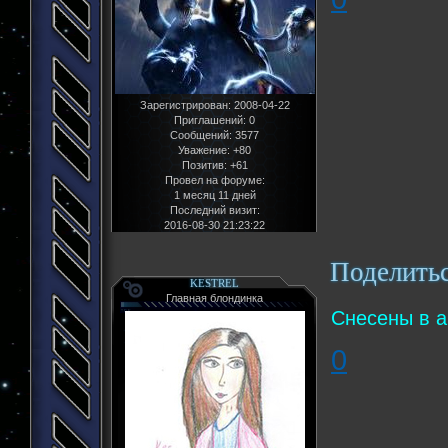
Зарегистрирован
: 2008-04-22
Приглашений:
0
Сообщений:
3577
Уважение:
+80
Позитив:
+61
Провел на форуме:
1 месяц 11 дней
Последний визит:
2016-08-30 21:23:22
Поделить
KESTREL
Главная блондинка
Снесены в а
0