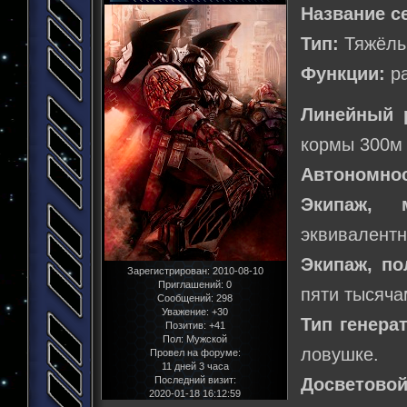
Название с
Тип:
Тяжёлы
Функции:
ра
Линейный 
кормы 300м
Автономнос
Экипаж, 
эквивалентн
Экипаж, по
Зарегистрирован
: 2010-08-10
Приглашений:
0
пяти тысяча
Сообщений:
298
Уважение:
+30
Тип генера
Позитив:
+41
Пол:
Мужской
ловушке.
Провел на форуме:
11 дней 3 часа
Последний визит:
Досветовой
2020-01-18 16:12:59