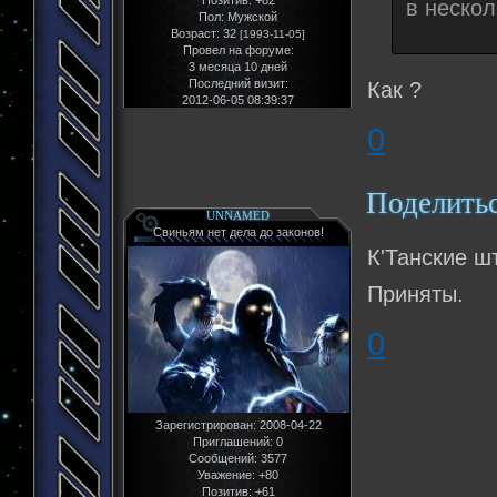
Позитив:
+82
в нескол
Пол:
Мужской
Возраст:
32
[1993-11-05]
Провел на форуме:
3 месяца 10 дней
Последний визит:
Как ?
2012-06-05 08:39:37
0
Поделить
UNNAMED
Свиньям нет дела до законов!
К'Танские ш
Приняты.
0
Зарегистрирован
: 2008-04-22
Приглашений:
0
Сообщений:
3577
Уважение:
+80
Позитив:
+61