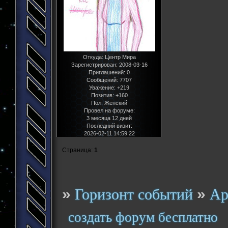
Откуда:
Центр Мира
Зарегистрирован
: 2008-03-16
Приглашений:
0
Сообщений:
7707
Уважение:
+219
Позитив:
+160
Пол:
Женский
Провел на форуме:
3 месяца 12 дней
Последний визит:
2026-02-11 14:59:22
Страница:
1
»
»
Горизонт событий
Ар
создать форум бесплатно