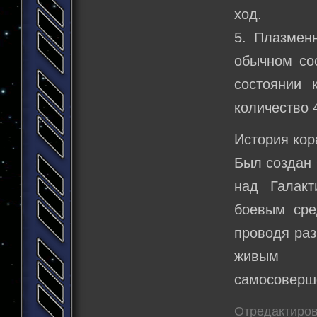
ход.
5. Плазмен
обычном сос
состоянии 
количество 
История кор
Был создан 
над Галакт
боевым сре
проводя раз
живым м
самосоверш
Отредактирова