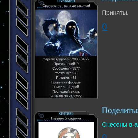
UNNAMED
Свиньям нет дела до законов!
Приняты.
0
Зарегистрирован
: 2008-04-22
Приглашений:
0
Сообщений:
3577
Уважение:
+80
Позитив:
+61
Провел на форуме:
1 месяц 11 дней
Последний визит:
2016-08-30 21:23:22
Поделить
KESTREL
Главная блондинка
Снесены в а
0