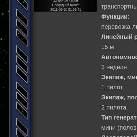
22 дня 14 часов
Последний визит:
транспортн
2011-03-20 01:03:41
Функции:
перевозка л
Линейный р
15 м
Автономнос
3 неделя
Экипаж, м
1 пилот
Экипаж, по
2 пилота.
Тип генерат
мини (полов