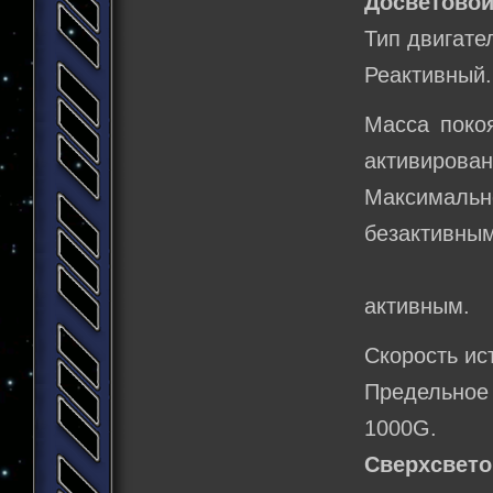
Досветовой
Тип двигате
Реактивный.
Масса покоя
активирован
Максимальн
безактивны
19
активным.
Скорость ис
Предельное
1000G.
Сверхсвето