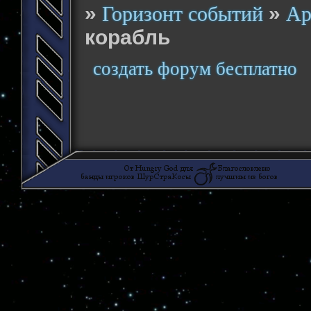
»
»
Горизонт событий
Ар
корабль
создать форум бесплатно