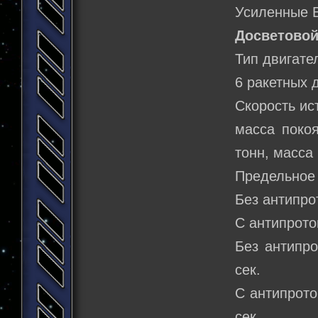
Усиленные В
Досветовой
Тип двигате
6 ракетных 
Скорость ис
масса поко
тонн, масса 
Предельное 
Без антипро
С антипрото
Без антипро
сек.
С антипрото
сек.