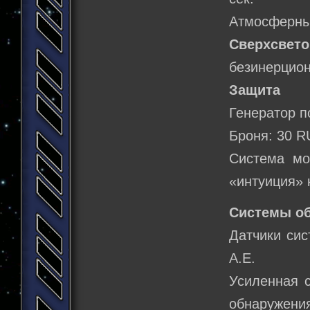
Атмосферны
Сверхсвето
безинерцион
Защита
Генератор п
Броня: 30 R
Система мо
«интуиция» 
Системы о
Датчики сис
А.Е.
Усиленная 
обнаружения