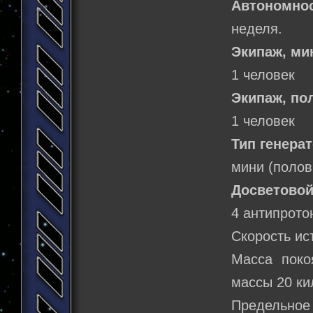
Автономнос
неделя.
Экипаж, м
1 человек
Экипаж, по
1 человек
Тип генерат
мини (поло
Досветовой
4 антипрото
Скорость ис
Масса поко
массы 20 ки
Предельно