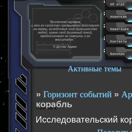
Об игре
Новичкам
"Вселенная огромна,
и это ее свойство чрезвычайно действует
на нервы, вследствие чего большинство
Навигация
людей, храня свой душевный покой,
предпочитают не помнить о ее
масштабах."
Контакты
© Дуглас Адамс
Баннеры
Активные темы
»
»
Горизонт событий
Ар
корабль
Страница:
1
Исследовательский ко