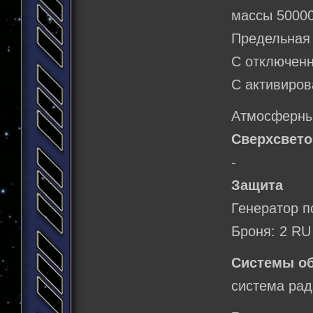
массы 5000
Предельная 
C отключенн
C активиров
Атмосферный
Сверхсвето
-
Защита
Генератор п
Броня: 2 RU
Системы о
система рад