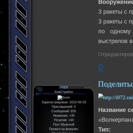
Вооружение
3 ракеты с 
3 ракеты с 
по одному
выстрелов в
Отредактиров
0
Поделить
SVEN
ХомСтраКос
Зарегистрирован
: 2010-06-03
Приглашений:
0
Название с
Сообщений:
835
Уважение:
+35
«Волкерпан
Позитив:
+44
Пол:
Мужской
Тип:
Провел на форуме: