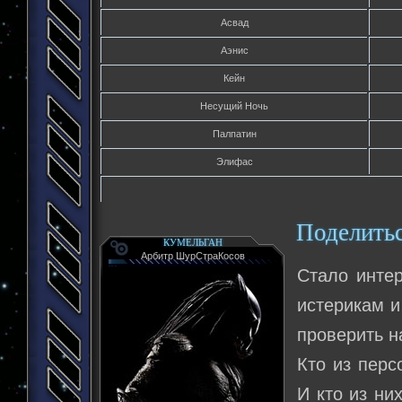
Асвад
Аэнис
Кейн
Несущий Ночь
Палпатин
Элифас
Поделить
КУМЕЛЬГАН
Арбитр ШурСтраКосов
Стало интер
истерикам и
проверить н
Кто из перс
И кто из ни