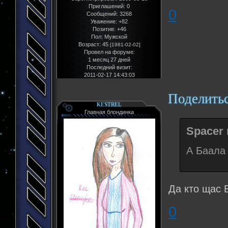
Приглашений:
0
0
Сообщений:
3268
Уважение:
+82
Позитив:
+46
Пол:
Мужской
Возраст:
45
[1981-02-02]
Провел на форуме:
1 месяц 27 дней
Последний визит:
2011-02-17 14:43:03
Поделить
KESTREL
Главная блондинка
Spacer 
А Баала
Да кто щас
0