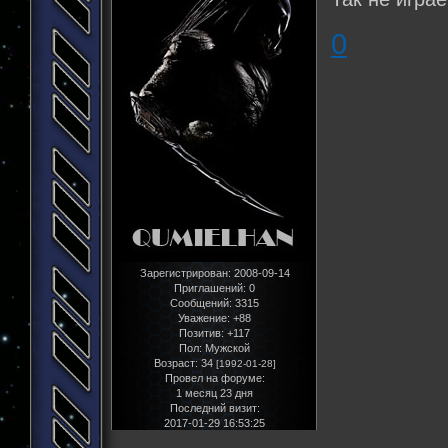
0
Зарегистрирован
: 2008-09-14
Приглашений:
0
Сообщений:
3315
Уважение:
+88
Позитив:
+117
Пол:
Мужской
Возраст:
34
[1992-01-28]
Провел на форуме:
1 месяц 23 дня
Последний визит:
2017-01-29 16:53:25