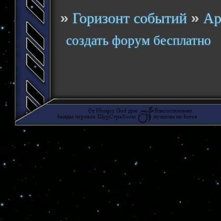
»
»
Горизонт событий
Ар
создать форум бесплатно