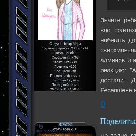
Знаете, реб
вас фантаз
набегать др
Откуда:
Центр Мира
Зарегистрирован
: 2008-03-16
сверхманчл
Приглашений:
0
Сообщений:
7707
админов и 
Уважение:
+219
Позитив:
+160
реакцию: "А
Пол:
Женский
Провел на форуме:
достали". 
3 месяца 12 дней
Последний визит:
Ресепшене и
2026-02-11 14:59:22
0
Поделить
ЗЕРАТУЛ
Мудак года 2011
Да ладно, г