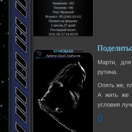
Уважение:
+82
Позитив:
+46
Пол:
Мужской
Возраст:
45
[1981-02-02]
Провел на форуме:
1 месяц 27 дней
Последний визит:
2011-02-17 14:43:03
Поделить
КУМЕЛЬГАН
Арбитр ШурСтраКосов
Марти, для
рутина.
Опять же, пл
А жить же 
условия луч
0