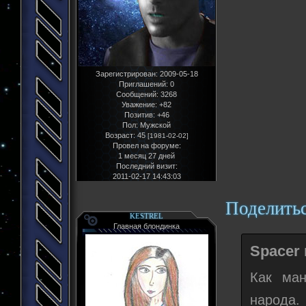
Зарегистрирован
: 2009-05-18
Приглашений:
0
Сообщений:
3268
Уважение:
+82
Позитив:
+46
Пол:
Мужской
Возраст:
45
[1981-02-02]
Провел на форуме:
1 месяц 27 дней
Последний визит:
2011-02-17 14:43:03
Поделить
KESTREL
Главная блондинка
Spacer 
Как ман
народа.