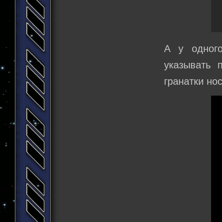
А у одного
указывать 
гранатки но