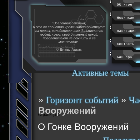
Об игре
Новичкам
"Вселенная огромна,
и это ее свойство чрезвычайно действует
на нервы, вследствие чего большинство
Навигация
людей, храня свой душевный покой,
предпочитают не помнить о ее
масштабах."
Контакты
© Дуглас Адамс
Баннеры
Активные темы
»
»
Горизонт событий
Ча
Вооружений
Страница:
1
О Гонке Вооружений