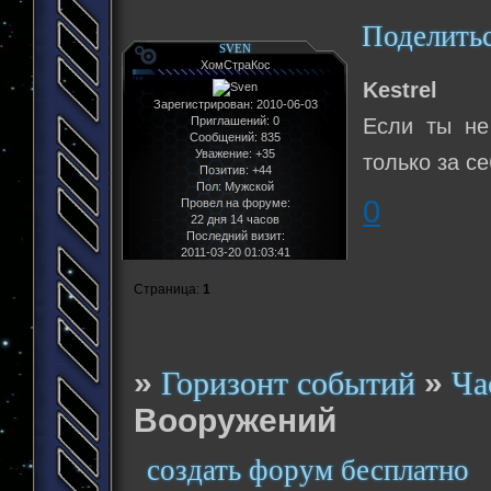
Поделить
SVEN
ХомСтраКос
Kestrel
Зарегистрирован
: 2010-06-03
Приглашений:
0
Если ты не
Сообщений:
835
Уважение:
+35
только за с
Позитив:
+44
Пол:
Мужской
0
Провел на форуме:
22 дня 14 часов
Последний визит:
2011-03-20 01:03:41
Страница:
1
»
»
Горизонт событий
Ча
Вооружений
создать форум бесплатно