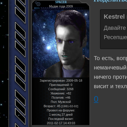
SPACER
Мудак года 2009
Kestrel
Давайте
Ресепше
То есть, во
неманчевый 
ничего прот
Зарегистрирован
: 2009-05-18
висит и тех
Приглашений:
0
Сообщений:
3268
Уважение:
+82
0
Позитив:
+46
Пол:
Мужской
Возраст:
45
[1981-02-02]
Провел на форуме:
1 месяц 27 дней
Последний визит:
2011-02-17 14:43:03