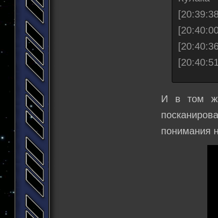
[20:39:3
[20:40:0
[20:40:3
[20:40:5
И в том ж
посканиро
понимания н