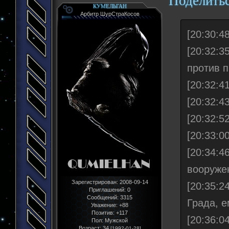
Поделить
КУМЕЛЬГАН
Арбитр ШурСтраКосов
[20:30:
[20:32:3
против 
[20:32:4
[20:32:4
[20:32:5
[20:33:0
[20:34:
вооруже
Зарегистрирован
: 2008-09-14
[20:35:2
Приглашений:
0
Сообщений:
3315
Града, е
Уважение:
+88
Позитив:
+117
[20:36:0
Пол:
Мужской
Возраст:
34
[1992-01-28]