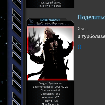
Последний визит:
2011-02-17 14:43:03
Поделить
SORIN MARKOV
ШурСтраКос-Мироходец
Хм...
3 турболаз
0
Откуда:
Доминария
Зарегистрирован
: 2008-09-20
Приглашений:
0
Сообщений:
366
Уважение:
+17
Позитив:
+23
Пол:
Мужской