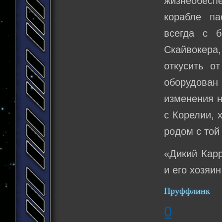
жизнеобесп
корабле па
всегда с 
Скайвокера
откусить о
оборудован
изменения н
с Корелии, 
родом с той
«Дикий Карр
и его хозяин
Пруффлинк
0