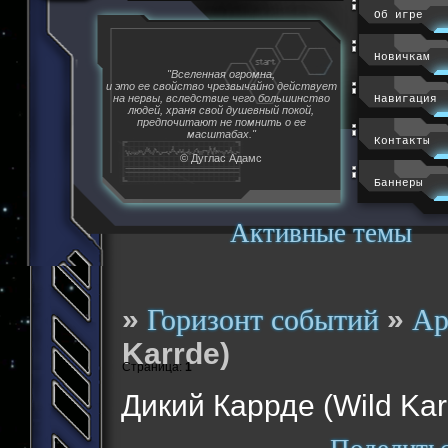
Об игре
Новичкам
"Вселенная огромна,
и это ее свойство чрезвычайно действует
на нервы, вследствие чего большинство
Навигация
людей, храня свой душевный покой,
предпочитают не помнить о ее
масштабах."
Контакты
© Дуглас Адамс
Баннеры
Активные темы
»
»
Горизонт событий
Ар
Karrde)
Страница:
1
Дикий Каррде (Wild Kar