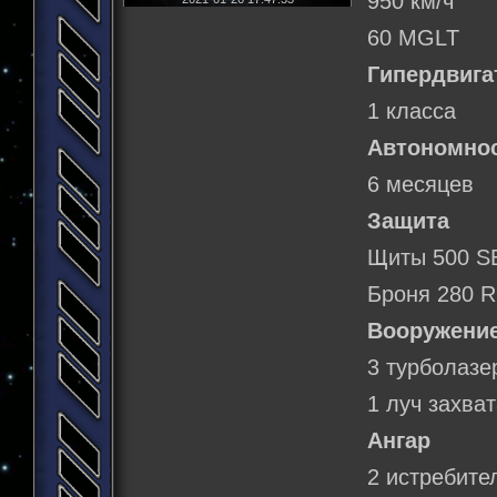
950 км/ч
60 MGLT
Гипердвига
1 класса
Автономно
6 месяцев
Защита
Щиты 500 S
Броня 280 
Вооружени
3 турболазе
1 луч захва
Ангар
2 истребите