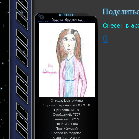
Поделить
KESTREL
Главная блондинка
Снесен в ар
0
Откуда:
Центр Мира
Зарегистрирован
: 2008-03-16
Приглашений:
0
Сообщений:
7707
Уважение:
+219
Позитив:
+160
Пол:
Женский
Провел на форуме:
3 месяца 12 дней