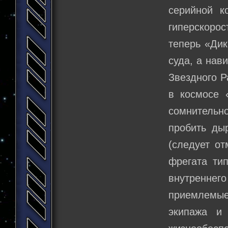
серийной к
гиперскоро
теперь «Дик
суда, а нав
Звездного Р
в космосе 
сомнительно
пробить ды
(следует от
фрегата ти
внутреннего
приемлемые
экипажа и