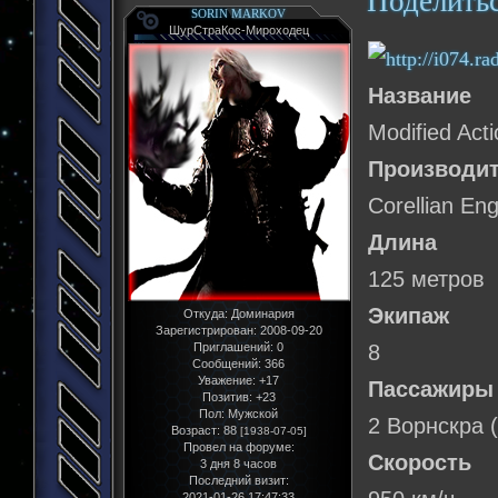
Поделить
SORIN MARKOV
ШурСтраКос-Мироходец
Название
Modified Acti
Производи
Corellian En
Длина
125 метров
Экипаж
Откуда:
Доминария
Зарегистрирован
: 2008-09-20
Приглашений:
0
8
Сообщений:
366
Уважение:
+17
Пассажиры
Позитив:
+23
Пол:
Мужской
2 Ворнскра 
Возраст:
88
[1938-07-05]
Провел на форуме:
Скорость
3 дня 8 часов
Последний визит:
2021-01-26 17:47:33