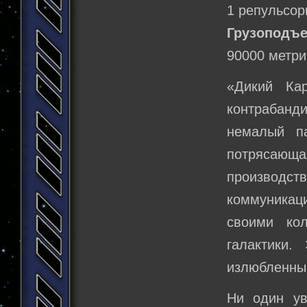
1 репульсор
Грузоподъ
90000 метри
«Дикий Ка
контрабанд
немалый п
потрясающ
производ
коммуникац
своими ко
галактики.
излюбленны
Ни один ув