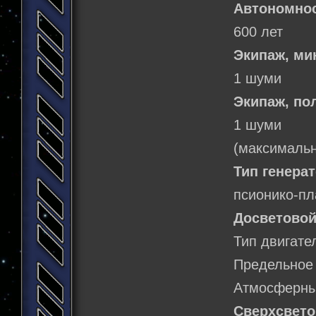
Автономнос
600 лет
Экипаж, м
1 шуми
Экипаж, по
1 шуми
(максимальн
Тип генерат
псионико-п
Досветовой
Тип двигате
Предельное 
Атмосферный
Сверхсвето