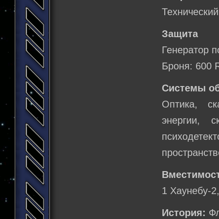
Технический
Защита
Генератор п
Броня: 600 
Системы о
Оптика, с
энергии, с
психодетек
пространств
Вместимост
1 Хаунебу-2,
История:
Фл