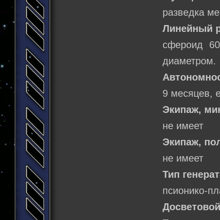
разведка ме
Линейный р
сфероид 60
диаметром.
Автономнос
9 месяцев, 
Экипаж, м
не имеет
Экипаж, по
не имеет
Тип генерат
псионико-п
Досветовой