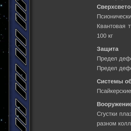
Сверхсвето
Псионически
Квантовая т
100 кг
Защита
Предел дефо
Предел дефо
Системы о
Псайкерские
Вооружение
Сгустки пла
разном колл