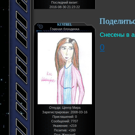
Последний визит:
2016-08-30 21:23:22
Поделить
KESTREL
Главная блондинка
Снесены в а
0
Откуда:
Центр Мира
Зарегистрирован
: 2008-03-16
Приглашений:
0
Сообщений:
7707
Уважение:
+219
Позитив:
+160
Пол:
Женский