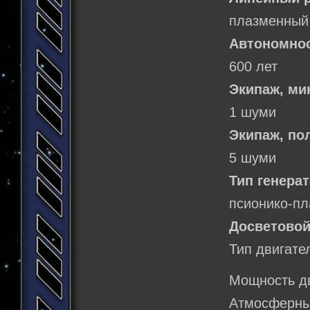
плазменный 
Автономнос
600 лет
Экипаж, м
1 шуми
Экипаж, по
5 шуми
Тип генерат
псионико-п
Досветовой
Тип двигате
Мощность дв
Атмосферный