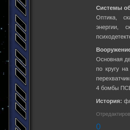
Системы о
Оптика, с
энергии, с
психодетект
Вооружение
Основная дв
по кругу на
перехватчик
4 бомбы ПСБ
История:
фл
Отредактиров
0