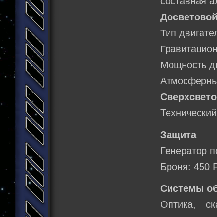
составная а
Досветовой
Тип двигате
Гравитацион
Мощность дв
Атмосферный
Сверхсвето
Технический
Защита
Генератор п
Броня: 450 
Системы о
Оптика, с