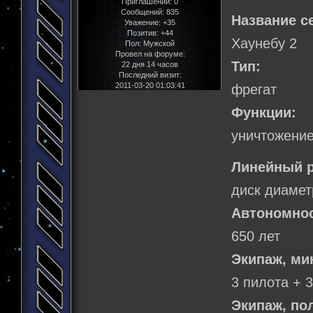
Приглашений:
0
Сообщений:
835
Название с
Уважение:
+35
Позитив:
+44
Хаунебу 2
Пол:
Мужской
Провел на форуме:
Тип:
22 дня 14 часов
Последний визит:
2011-03-20 01:03:41
фрегат
Функции:
уничтожение
Линейный р
диск диамет
Автономнос
650 лет
Экипаж, м
3 пилота + 
Экипаж, по