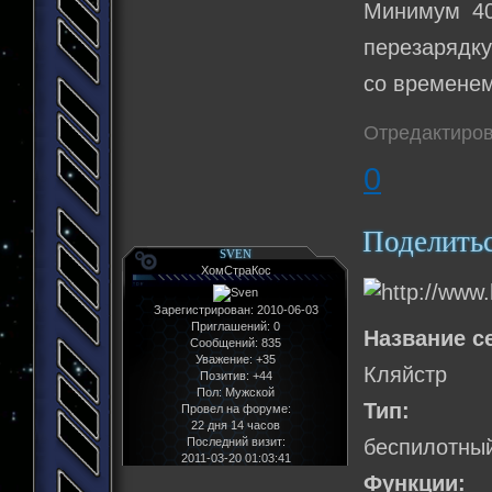
Минимум 40
перезарядку
со временем
Отредактиров
0
Поделить
SVEN
ХомСтраКос
Зарегистрирован
: 2010-06-03
Приглашений:
0
Название с
Сообщений:
835
Уважение:
+35
Кляйстр
Позитив:
+44
Пол:
Мужской
Тип:
Провел на форуме:
22 дня 14 часов
Последний визит:
беспилотны
2011-03-20 01:03:41
Функции: