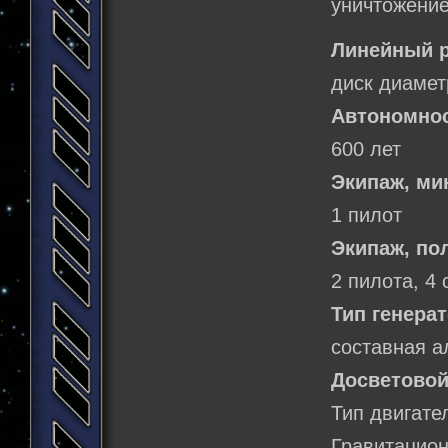
уничтожение
Линейный р
диск диамет
Автономнос
600 лет
Экипаж, м
1 пилот
Экипаж, по
2 пилота, 4 
Тип генерат
составная а
Досветовой
Тип двигате
Гравитацион