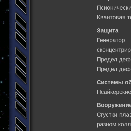
Псионически
Квантовая т
Защита
Генерат
сконцентрир
Предел дефо
Предел дефо
Системы о
Псайкерские
Вооружение
Сгустки пла
разном колл