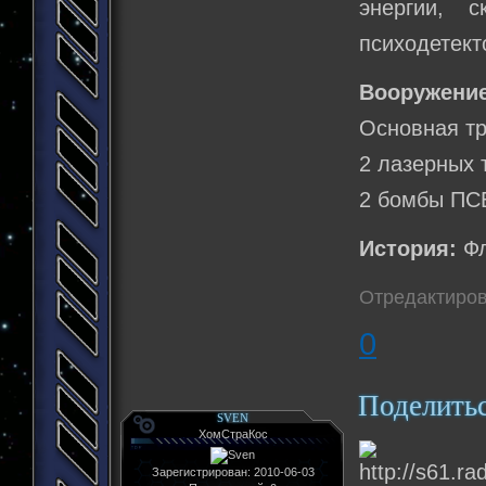
энергии, с
психодетект
Вооружение
Основная тр
2 лазерных т
2 бомбы ПСБ
История:
Фл
Отредактиров
0
Поделить
SVEN
ХомСтраКос
Зарегистрирован
: 2010-06-03