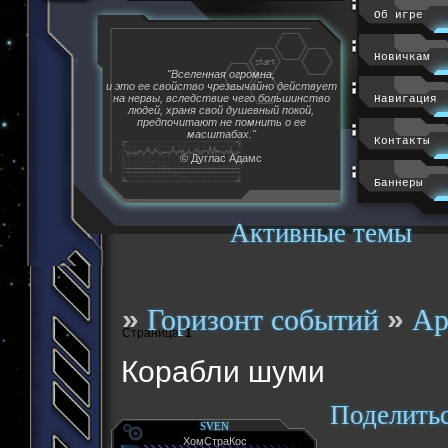
Об игре
Новичкам
"Вселенная огромна,
и это ее свойство чрезвычайно действует
на нервы, вследствие чего большинство
Навигация
людей, храня свой душевный покой,
предпочитают не помнить о ее
масштабах."
Контакты
© Дуглас Адамс
Баннеры
Активные темы
»
»
Горизонт событий
Ар
Страница:
1
Корабли шуми
Поделить
SVEN
ХомСтраКос