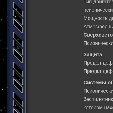
Тип двигате
псионически
Мощность дв
Атмосферный
Сверхсвето
Псионически
Защита
Предел дефо
Предел дефо
Системы о
Псионическ
беспилотни
котором нах