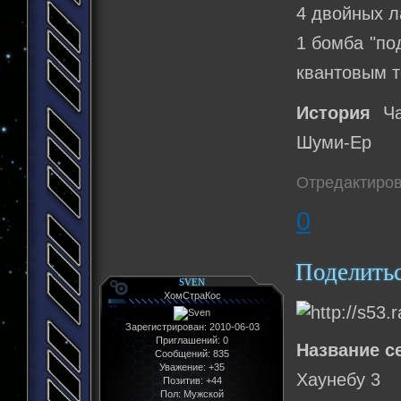
4 двойных ла
1 бомба "по
квантовым т
История
Ча
Шуми-Ер
Отредактиров
0
Поделить
SVEN
ХомСтраКос
Зарегистрирован
: 2010-06-03
Приглашений:
0
Название с
Сообщений:
835
Уважение:
+35
Хаунебу 3
Позитив:
+44
Пол:
Мужской