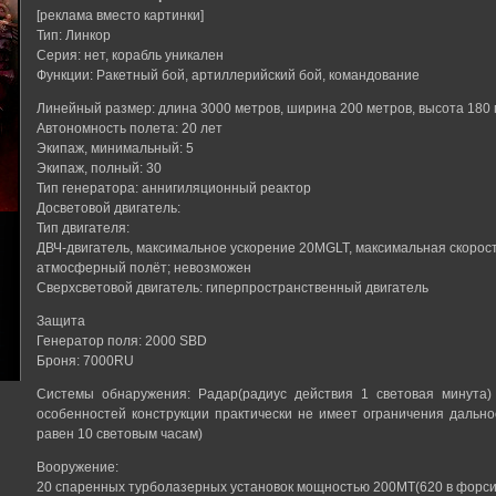
[реклама вместо картинки]
Тип: Линкор
Серия: нет, корабль уникален
Функции: Ракетный бой, артиллерийский бой, командование
Линейный размер: длина 3000 метров, ширина 200 метров, высота 180
Автономность полета: 20 лет
Экипаж, минимальный: 5
Экипаж, полный: 30
Тип генератора: аннигиляционный реактор
Досветовой двигатель:
Тип двигателя:
ДВЧ-двигатель, максимальное ускорение 20MGLT, максимальная скорос
атмосферный полёт; невозможен
Сверхсветовой двигатель: гиперпространственный двигатель
Защита
Генератор поля: 2000 SBD
Броня: 7000RU
Системы обнаружения: Радар(радиус действия 1 световая минута) 
особенностей конструкции практически не имеет ограничения дальн
равен 10 световым часам)
Вооружение:
20 спаренных турболазерных установок мощностью 200МТ(620 в форс