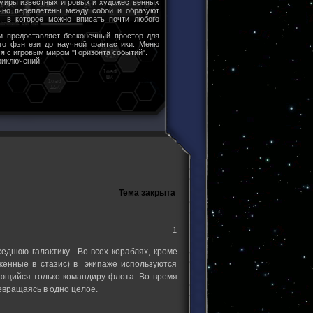
 миры известных игровых и художественных
чно переплетены между собой и образуют
ы, в которое можно вписать почти любого
и предоставляет бесконечный простор для
ого фэнтези до научной фантастики. Меню
я с игровым миром "Горизонта событий".
риключений!
Тема закрыта
1
еднюю галактику. Во всех кораблях, кроме
жённые в стазис) в экипаже используются
яющийся только командиру флота. Во время
евращаясь в одно целое.