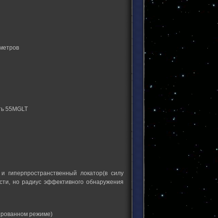
 метров
ть 55MGLT
и гиперпространственный локатор(в силу
ости, но радиус эффективного обнаружения
ированном режиме)