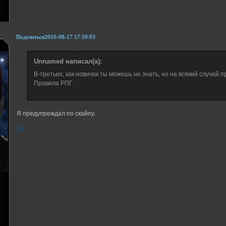
Поделиться
2010-08-17 17:59:03
Unnamed написал(а):
В-третьих, как новичок ты можешь не знать, но на всякий случай 
Правила РПГ
Я предупреждал по скайпу.
+1