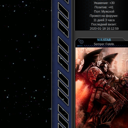
Уважение:
+30
Позитив:
+41
Пол:
Мужской
Провел на форуме:
11 дней 3 часа
Последний визит:
2020-01-18 16:12:59
SOLSTAR
Semper Fidelis