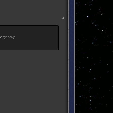
4
предупрежу: