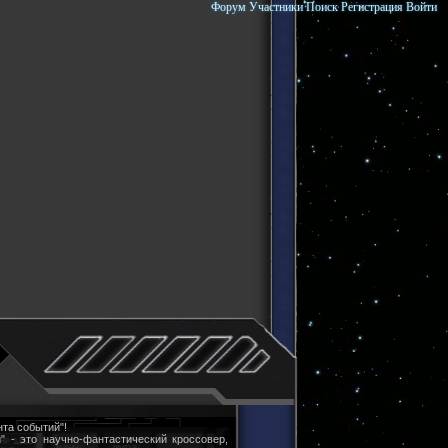
Форум
Участники
Поиск
Регистрация
Войти
та событий"!
" - это научно-фантастический кроссовер,