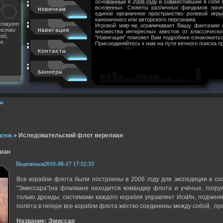
основанный в 2008 году и совместивший в себе
вселенных. Сюжеты различных фандомов логи
Новичкам
единое органичное пространство ролевой игр
каноничного или авторского персонажа.
йствует
Игровой мир не ограничивает Вашу фантазию 
инство
Навигация
множества интересных квестов от классическ
ой,
"Навигация" поможет Вам подробнее ознакомитьс
ее
Присоединяйтесь к нам на пути вечного поиска п
Контакты
Баннеры
ы
истов
»
Иследовательский флот верелиан
лиан
Поделиться
2010-08-17 17:52:33
Все корабли флота были построены в 2006 году для экспедиции в сос
"Эмиссара"(на флагмане находится командир флота и учёные, погру
только дроиды, системами каждого корабля управляет ИскИн, подчин
полёта в гипере все корабли флота жёстко соединены между собой, пр
Название: Эмиссар