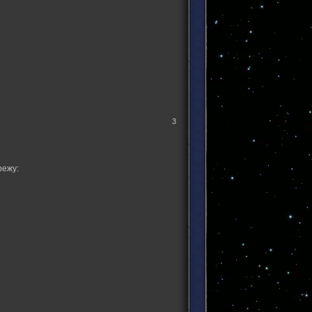
3
режу: