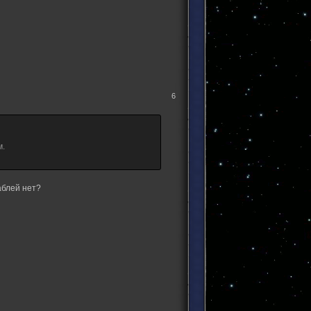
6
м.
аблей нет?