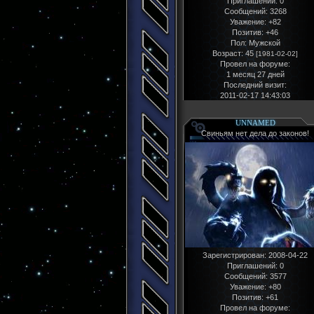
Приглашений:
0
Сообщений:
3268
Уважение:
+82
Позитив:
+46
Пол:
Мужской
Возраст:
45
[1981-02-02]
Провел на форуме:
1 месяц 27 дней
Последний визит:
2011-02-17 14:43:03
UNNAMED
Свиньям нет дела до законов!
Зарегистрирован
: 2008-04-22
Приглашений:
0
Сообщений:
3577
Уважение:
+80
Позитив:
+61
Провел на форуме: