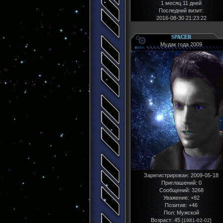
1 месяц 11 дней
Последний визит:
2016-08-30 21:23:22
SPACER
Мудак года 2009
Зарегистрирован
: 2009-05-18
Приглашений:
0
Сообщений:
3268
Уважение:
+82
Позитив:
+46
Пол:
Мужской
Возраст:
45
[1981-02-02]