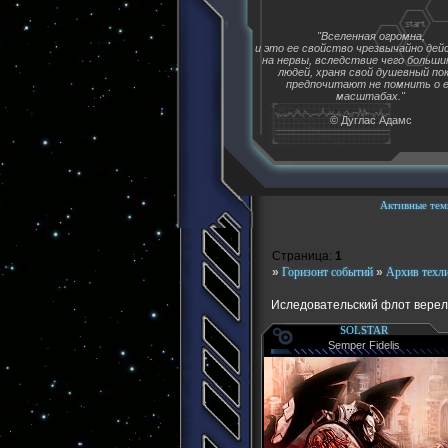
"Вселенная огромна,
и это ее свойство чрезвычайно де
на нервы, вследствие чего больш
людей, храня свой душевный пок
предпочитают не помнить о 
масштабах."
© Дуглас Адамс
Активные тем
Страница:
1
»
Горизонт событий
»
Архив техл
Иследовательский флот вере
SOLSTAR
Semper Fidelis