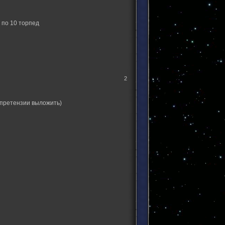
 по 10 торпед
2
и претензии выложить)