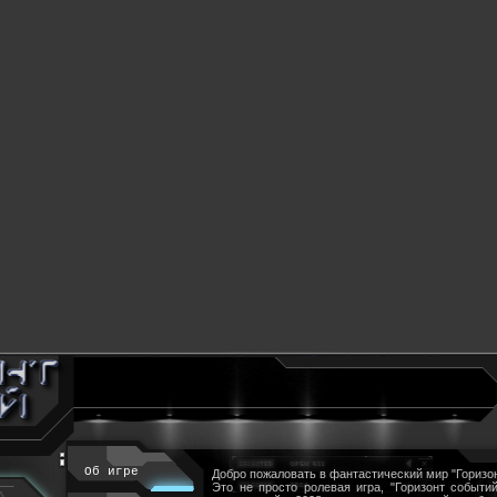
Об игре
Добро пожаловать в фантастический мир "Горизон
Это не просто ролевая игра, "Горизонт событий