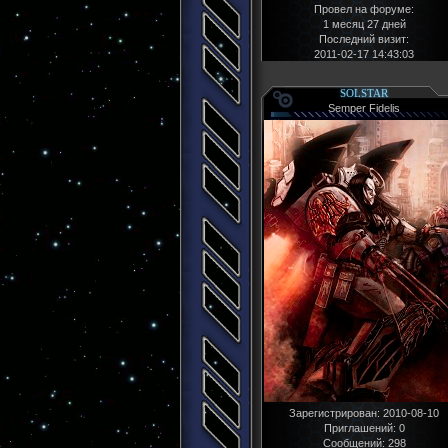
Провел на форуме:
1 месяц 27 дней
Последний визит:
2011-02-17 14:43:03
SOLSTAR
Semper Fidelis
Зарегистрирован
: 2010-08-10
Приглашений:
0
Сообщений:
298