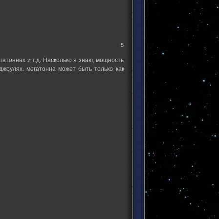
5
атоннах и т.д. Насколько я знаю, мощность
джоулях. мегатонна может быть только как