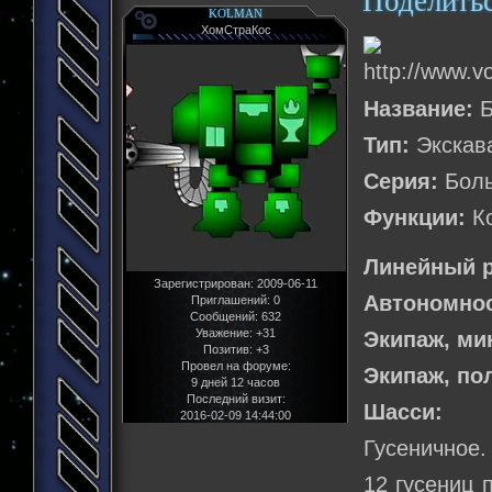
Поделить
KOLMAN
ХомСтраКос
Название:
Б
Тип:
Экскав
Серия:
Боль
Функции:
Ко
Линейный р
Зарегистрирован
: 2009-06-11
Автономнос
Приглашений:
0
Сообщений:
632
Уважение:
+31
Экипаж, м
Позитив:
+3
Провел на форуме:
Экипаж, по
9 дней 12 часов
Последний визит:
Шасси:
2016-02-09 14:44:00
Гусеничное.
12 гусениц 