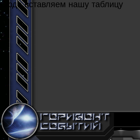
Cюда вставляем нашу таблицу