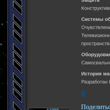
Защита
Конструктив
Системы о
Очувствлени
Телевизио
пространств
Оборудова
Самосвальн
История м
Разработан 
0
Поделить
KOLMAN