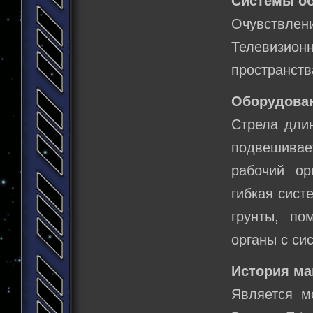
Системы о
Очувствлени
Телевизио
пространств
Оборудова
Стрела длин
подвешивае
рабочий ор
гибкая сист
грунты, по
органы с си
История м
Является м