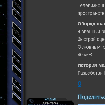
Телевизио
пространств
Оборудова
8-звенный р
быстрой сце
Основным р
40 м^3.
История м
Разработан 
0
Поделить
KOLMAN
ХомСтраКос