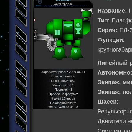
ХомСтраКос
Название:
П
Тип:
Платфо
Серия:
ПЛ-2
Функции:
Т
крупногабар
Линейный р
Автономнос
Зарегистрирован
: 2009-06-11
Приглашений:
0
Экипаж, м
Сообщений:
632
Уважение:
+31
Позитив:
+3
Экипаж, по
Провел на форуме:
9 дней 12 часов
Шасси:
Последний визит:
2016-02-09 14:44:00
Репульсорно
Двигатели н
Система лок