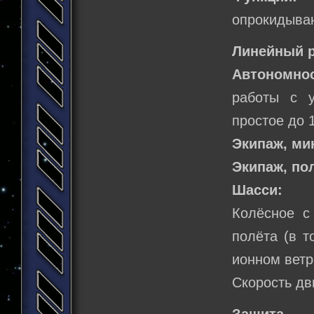
опрокидыван
Линейный р
Автономнос
работы с у
простое до 
Экипаж, м
Экипаж, по
Шасси:
Колёсное с
полёта (в т
ионном ветр
Скорость дви