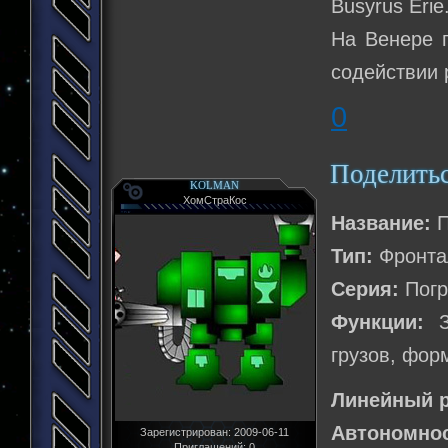
Busyrus Erie
На Венере 
содействии 
0
Поделить
KOLMAN
ХомСтраКос
Название:
П
Тип:
Фронта
Серия:
Погр
Функции:
За
грузов, фор
Линейный р
Автономнос
Зарегистрирован
: 2009-06-11
Приглашений:
0