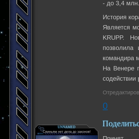
- до 3,4 млн
История кор
Является мо
KRUPP. Нов
позволила 
командира м
На Венере 
содействии 
Отредактиров
0
Поделить
UNNAMED
Свиньям нет дела до законов!
Принят.