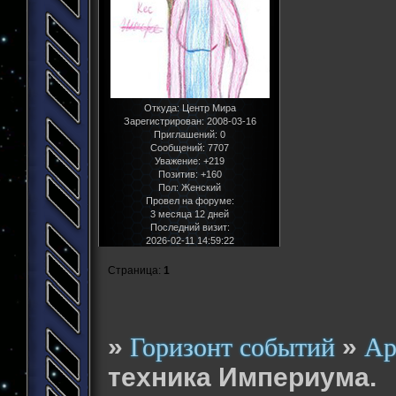
Откуда:
Центр Мира
Зарегистрирован
: 2008-03-16
Приглашений:
0
Сообщений:
7707
Уважение:
+219
Позитив:
+160
Пол:
Женский
Провел на форуме:
3 месяца 12 дней
Последний визит:
2026-02-11 14:59:22
Страница:
1
»
»
Горизонт событий
Ар
техника Империума.