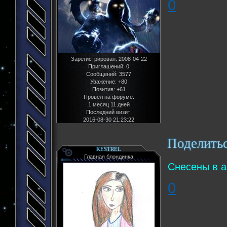
0
Зарегистрирован
: 2008-04-22
Приглашений:
0
Сообщений:
3577
Уважение:
+80
Позитив:
+61
Провел на форуме:
1 месяц 11 дней
Последний визит:
2016-08-30 21:23:22
Поделить
KESTREL
Главная блондинка
Снесены в а
0