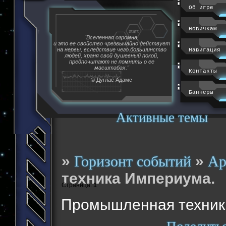
Об игре
Новичкам
"Вселенная огромна,
и это ее свойство чрезвычайно действует
на нервы, вследствие чего большинство
Навигация
людей, храня свой душевный покой,
предпочитают не помнить о ее
масштабах."
Контакты
© Дуглас Адамс
Баннеры
Активные темы
»
»
Горизонт событий
Ар
техника Империума.
Страница:
1
Промышленная техник