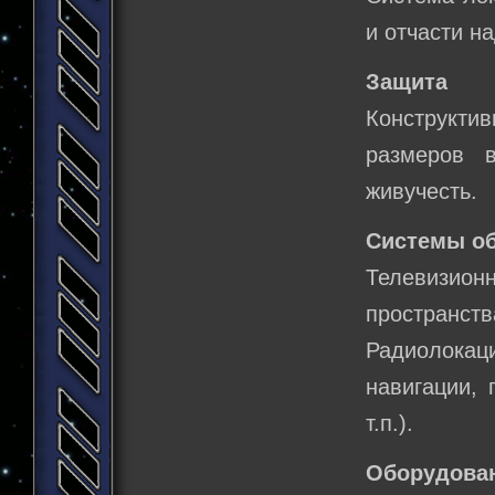
и отчасти н
Защита
Конструкти
размеров 
живучесть.
Системы о
Телевизио
пространств
Радиолокац
навигации, 
т.п.).
Оборудова