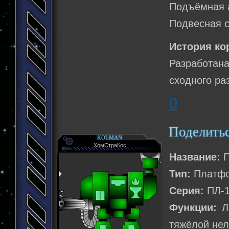
Подъёмная а
Подвесная с
История ко
Разработана
сходного ра
0
Поделить
KOLMAN
ХомСтраКос
Название:
П
Тип:
Платфо
Серия:
ПЛ-1
Функции:
Ли
тяжёлой нел