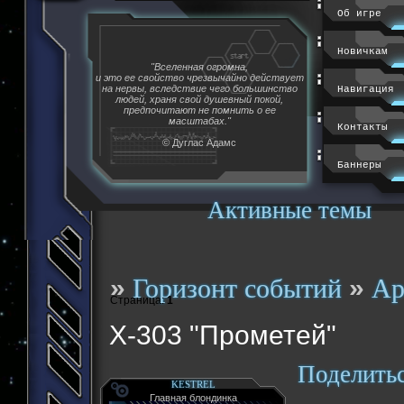
Об игре
Новичкам
"Вселенная огромна,
и это ее свойство чрезвычайно действует
на нервы, вследствие чего большинство
Навигация
людей, храня свой душевный покой,
предпочитают не помнить о ее
масштабах."
Контакты
© Дуглас Адамс
Баннеры
Активные темы
»
»
Горизонт событий
Ар
Страница:
1
X-303 "Прометей"
Поделить
KESTREL
Главная блондинка