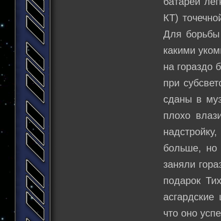
батареи лег
КТ) точечно
Для борьбы
какими уком
на гораздо 
при субсвет
сданы в муз
плохо влази
надстройку,
больше, но
заняли гора
подарок Тих
асгардские 
что оно успе