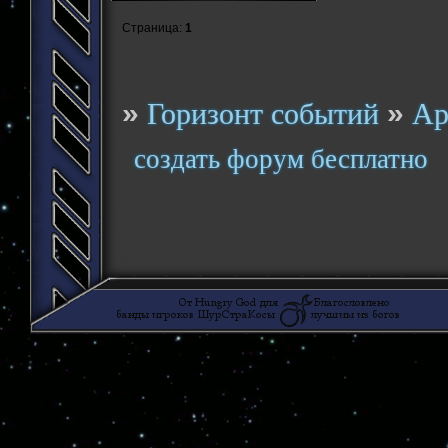
Страница:
1
»
»
Горизонт событий
Ар
создать форум бесплатно