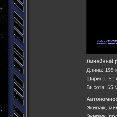
Линейный р
Длина: 195 
Ширина: 80 
Высота: 65 
Автономнос
Экипаж, м
Экипаж, по