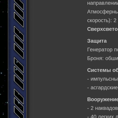
направлении
Атмосферн
скорость): 
Сверхсвето
Защита
Генератор п
Броня: обши
Системы о
- импульсны
- асгардски
Вооружение
- 2 наквадов
- 40 легких 