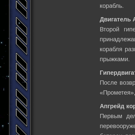
корабль.
Двигатель 
Второй гип
принадлежав
корабля раз
прыжками.
Гипердвига
После возв
«Прометея»,
Апгрейд ко
Первым дел
перевоору