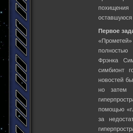
похищения
оставшуюся 
Первое зад
«Прометей» 
полностью
Фрэнка Си
симбионт г
новостей бы
но затем 
гиперпрост
помощью «гл
за недоста
гиперпрос