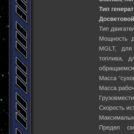
Тип генера
Досветовой
Тип двигате
Мощность д
MGLT, для
топлива, д
обращаемся 
Масса "сухог
Масса рабоче
Грузовмести
Скорость ист
Максимально
Предел ск