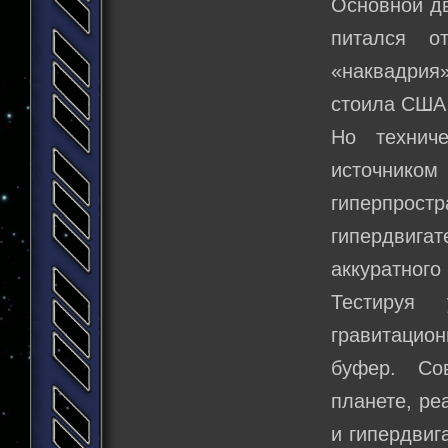
Основной дв
питался о
«наквадрия»
стоила США
Но технич
источником
гиперпрос
гипердвига
аккуратного
Тестируя 
гравитацио
буфер. Со
планете, ре
и гипердвиг