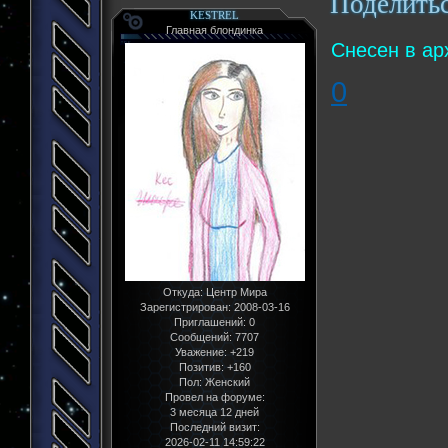
Поделить
KESTREL
Главная блондинка
Снесен в ар
0
Откуда:
Центр Мира
Зарегистрирован
: 2008-03-16
Приглашений:
0
Сообщений:
7707
Уважение:
+219
Позитив:
+160
Пол:
Женский
Провел на форуме:
3 месяца 12 дней
Последний визит:
2026-02-11 14:59:22