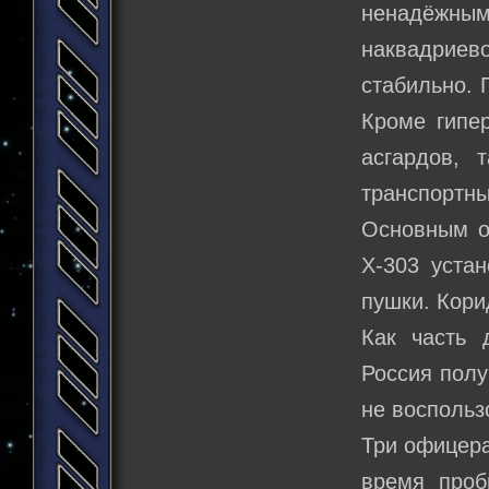
ненадёжны
наквадриево
стабильно. 
Кроме гипер
асгардов, 
транспортны
Основным о
Х-303 уста
пушки. Кори
Как часть 
Россия полу
не воспольз
Три офицера
время проб