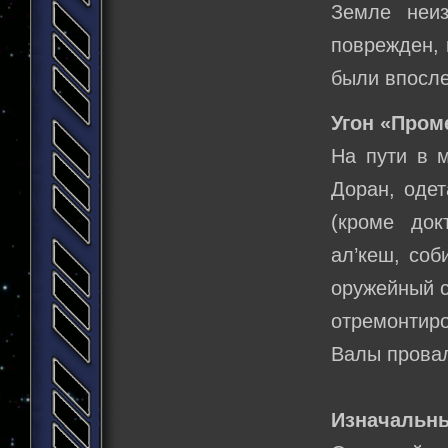
Земле неиз
поврежден, 
были впосле
Угон «Пром
На пути в 
Доран, одет
(кроме док
ал’кеш, соб
оружейный с
отремонтиро
Валы провал
Изначальны