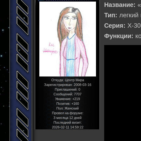
Название:
«
Тип:
легкий 
Серия:
Х-30
Функции:
ко
Откуда:
Центр Мира
Зарегистрирован
: 2008-03-16
Приглашений:
0
Сообщений:
7707
Уважение:
+219
Позитив:
+160
Пол:
Женский
Провел на форуме:
3 месяца 12 дней
Последний визит:
2026-02-11 14:59:22