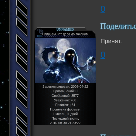
0
Поделить
UNNAMED
Свиньям нет дела до законов!
Принят.
0
Зарегистрирован
: 2008-04-22
Приглашений:
0
Сообщений:
3577
Уважение:
+80
Позитив:
+61
Провел на форуме:
1 месяц 11 дней
Последний визит:
2016-08-30 21:23:22