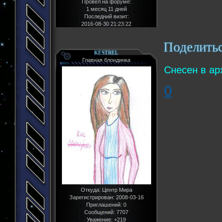
Провел на форуме:
1 месяц 11 дней
Последний визит:
2016-08-30 21:23:22
Поделить
KESTREL
Главная блондинка
Снесен в ар
0
Откуда:
Центр Мира
Зарегистрирован
: 2008-03-16
Приглашений:
0
Сообщений:
7707
Уважение:
+219