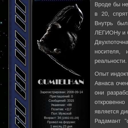
Вроде бы не
в 20, спря
Внутрь бы
ЛЕГИОНу и б
Двухпоточ
носителя,
реальности.
Опыт индокт
Авнаса очен
они разраб
Зарегистрирован
: 2008-09-14
Приглашений:
0
Сообщений:
3315
откровенно
Уважение:
+88
Позитив:
+117
является ди
Пол:
Мужской
Возраст:
34
[1992-01-28]
Радамант "
Провел на форуме:
1 месяц 23 дня