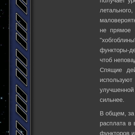
получает ур
летального,
маловероятн
не прямое 
"хобгобли
функторы-д
чтоб непова
Спящие дей
используют
улучшенной
сильнее.
В общем, за
расплата в 
функторов и