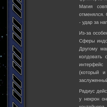
Магия сов
отменялся. 
- удар за на
Из-за особе
Сферы индок
Другому ма
колдовать 
интерфейс 
(который и
заслуженный
Радиус дейс
у некрон о
контейнера