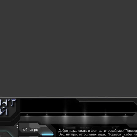
Об игре
Добро пожаловать в фантастический мир "Горизон
Это не просто ролевая игра, "Горизонт событий