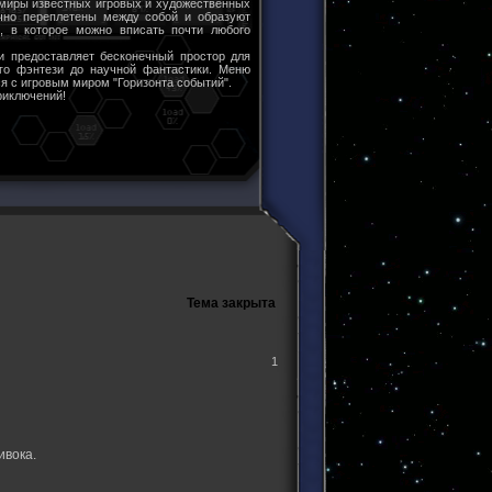
 миры известных игровых и художественных
чно переплетены между собой и образуют
ы, в которое можно вписать почти любого
и предоставляет бесконечный простор для
ого фэнтези до научной фантастики. Меню
я с игровым миром "Горизонта событий".
риключений!
Тема закрыта
1
ивока.