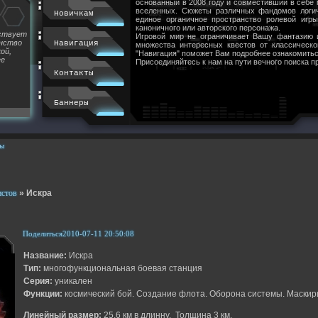
основанный в 2008 году и совместивший в себе
вселенных. Сюжеты различных фандомов логи
Новичкам
единое органичное пространство ролевой игр
каноничного или авторского персонажа.
йствует
Игровой мир не ограничивает Вашу фантазию 
инство
Навигация
множества интересных квестов от классическ
ой,
"Навигация" поможет Вам подробнее ознакомитьс
ее
Присоединяйтесь к нам на пути вечного поиска п
Контакты
Баннеры
ы
истов
»
Искра
Поделиться
2010-07-11 20:50:08
Название:
Искра
Тип:
многофункциональная боевая станция
Серия:
уникален
Функции:
космический бой. Создание флота. Оборона системы. Маскир
Линейный размер:
25,6 км в длинну. Толщина 3 км.