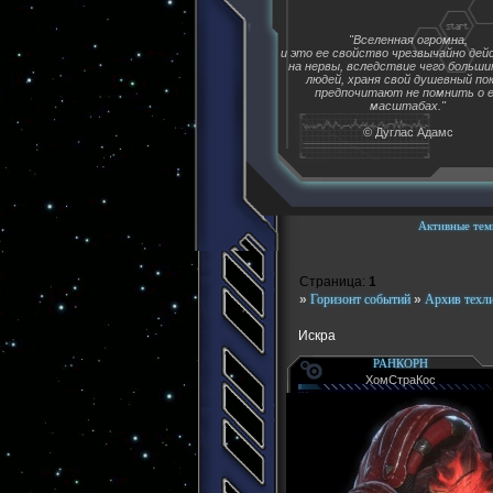
"Вселенная огромна,
и это ее свойство чрезвычайно де
на нервы, вследствие чего больш
людей, храня свой душевный пок
предпочитают не помнить о 
масштабах."
© Дуглас Адамс
Активные тем
Страница:
1
»
Горизонт событий
»
Архив техл
Искра
РАНКОРН
ХомСтраКос