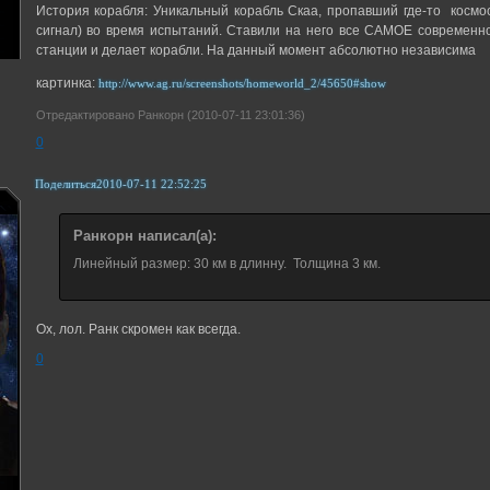
История корабля: Уникальный корабль Скаа, пропавший где-то косм
сигнал) во время испытаний. Ставили на него все САМОЕ современ
станции и делает корабли. На данный момент абсолютно независима
картинка:
http://www.ag.ru/screenshots/homeworld_2/45650#show
Отредактировано Ранкорн (2010-07-11 23:01:36)
0
Поделиться
2010-07-11 22:52:25
Ранкорн написал(а):
Линейный размер: 30 км в длинну. Толщина 3 км.
Ох, лол. Ранк скромен как всегда.
0