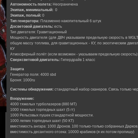
Автономность полета:
Неограничена
Экипаж, минимальный:
0
Экипаж, полный:
0
Тип генератора:
Плазменно накопительный 6 штук
Досветовой двигатель:
есть
Тип двигателя: Гравитационный
Мощность двигателя (для ДВЧ указываем предельную скорость в MGLT,
общую массу топлива, для гравитационных - КУ, по экзотическим двиг
КУ
Атмосферный полёт (если возможен - указываем предельную скорость):
Сверхсветовой двигатель:
Гипердрайв 1 класс
Защита
Генератор поля: 4000 sbd
Броня: 1000ru
Системы обнаружения:
стандартный набор сканеров. Связь только че
Вооружение:
4000 тяжелых турболазеров (880 МТ)
1000 тяжелых торпедных шахт (5 гт)
1000 Рельсовых пушек стандартной мощности.
1000 легких торпедных шахт (50 КТ)
вместимость ангара: 1000 Дронов. 100 только-только собранных Дарков
вместимость десантного отсека: 10000 крабиков (я их потом пропишу)