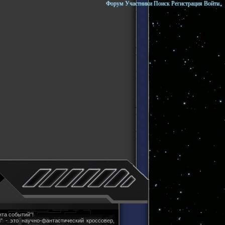
Форум
Участники
Поиск
Регистрация
Войти
та событий"!
" - это научно-фантастический кроссовер,