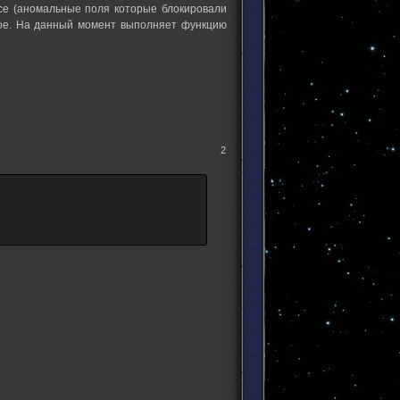
осе (аномальные поля которые блокировали
ное. На данный момент выполняет функцию
2