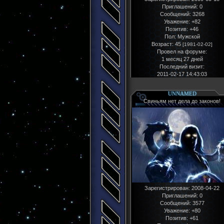
Приглашений:
0
Сообщений:
3268
Уважение:
+82
Позитив:
+46
Пол:
Мужской
Возраст:
45
[1981-02-02]
Провел на форуме:
1 месяц 27 дней
Последний визит:
2011-02-17 14:43:03
UNNAMED
Свиньям нет дела до законов!
Зарегистрирован
: 2008-04-22
Приглашений:
0
Сообщений:
3577
Уважение:
+80
Позитив:
+61