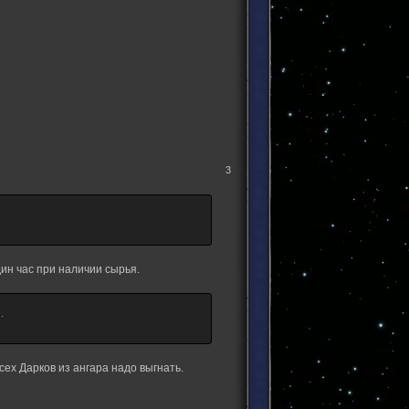
3
ин час при наличии сырья.
.
всех Дарков из ангара надо выгнать.