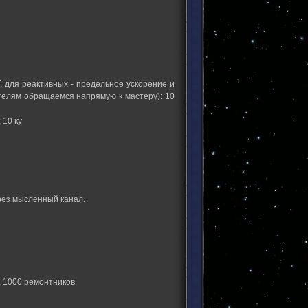
 для реактивных - предельное ускорение и
ателям обращаемся напрямую к мастеру): 10
 10 ку
рез мысленный канал.
. 1000 ремонтников