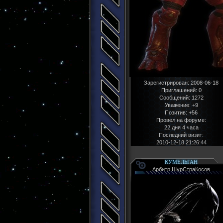
Зарегистрирован
: 2008-06-18
Приглашений:
0
Сообщений:
1272
Уважение:
+9
Позитив:
+56
Провел на форуме:
22 дня 4 часа
Последний визит:
2010-12-18 21:26:44
КУМЕЛЬГАН
Арбитр ШурСтраКосов