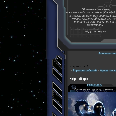
"Вселенная огромна,
и это ее свойство чрезвычайно де
на нервы, вследствие чего больш
людей, храня свой душевный пок
предпочитают не помнить о 
масштабах."
© Дуглас Адамс
Активные тем
Страница:
1
»
Горизонт событий
»
Архив техл
Чёрный Трон
UNNAMED
Свиньям нет дела до законов!