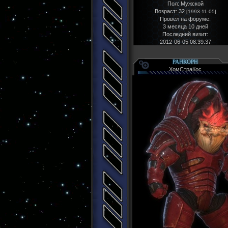
Пол:
Мужской
Возраст:
32
[1993-11-05]
Провел на форуме:
3 месяца 10 дней
Последний визит:
2012-06-05 08:39:37
РАНКОРН
ХомСтраКос