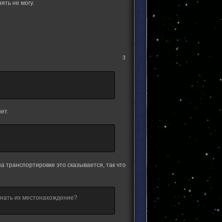
ять не могу.
3
ет.
а транспортировке это сказывается, так что
 знать их местонахождение?