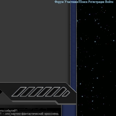
Форум
Участники
Поиск
Регистрация
Войти
та событий"!
" - это научно-фантастический кроссовер,