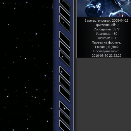
Зарегистрирован
: 2008-04-22
Приглашений:
0
Сообщений:
3577
Уважение:
+80
Позитив:
+61
Провел на форуме:
1 месяц 11 дней
Последний визит:
2016-08-30 21:23:22