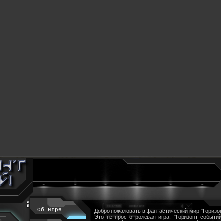
Об игре
Добро пожаловать в фантастический мир "Горизон
Это не просто ролевая игра, "Горизонт событий