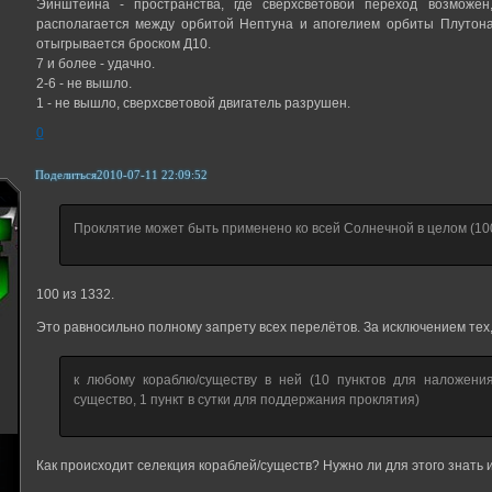
Эйнштейна - пространства, где сверхсветовой переход возможен
располагается между орбитой Нептуна и апогелием орбиты Плутона
отыгрывается броском Д10.
7 и более - удачно.
2-6 - не вышло.
1 - не вышло, сверхсветовой двигатель разрушен.
0
Поделиться
2010-07-11 22:09:52
Проклятие может быть применено ко всей Солнечной в целом (100
100 из 1332.
Это равносильно полному запрету всех перелётов. За исключением тех
к любому кораблю/существу в ней (10 пунктов для наложения
существо, 1 пункт в сутки для поддержания проклятия)
Как происходит селекция кораблей/существ? Нужно ли для этого знать