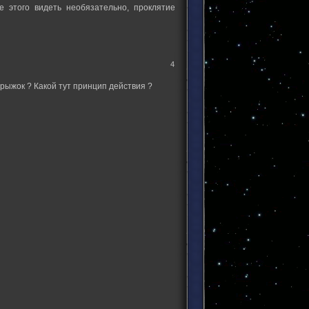
 этого видеть необязательно, проклятие
4
прыжок ? Какой тут принцип действия ?