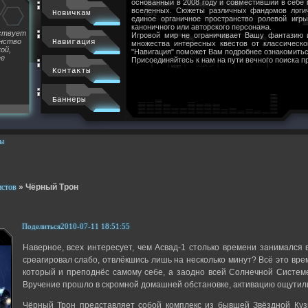
основанный в 2008 году и совместивший в себе
вселенных. Сюжеты различных фандомов логи
Новичкам
единое органичное пространство ролевой игр
каноничного или авторского персонажа.
йствует
Игровой мир не ограничивает Вашу фантазию 
инство
Навигация
множества интересных квестов от классическ
ой,
"Навигация" поможет Вам подробнее ознакомитьс
ее
Присоединяйтесь к нам на пути вечного поиска п
Контакты
Баннеры
ы
истов
»
Чёрный Трон
Поделиться
2010-07-11 18:51:55
Наверное, всех интересует, чем Асвад-1 столько времени занимался 
среагировал слабо, отвлёкшись лишь на несколько минут? Всё это вр
который и преподнёс самому себе, а заодно всей Солнечной Системе
Вручение прошло в скромной домашней обстановке, активацию ощутили
Чёрный Трон представляет собой комплекс из бывшей Звёздной Куз