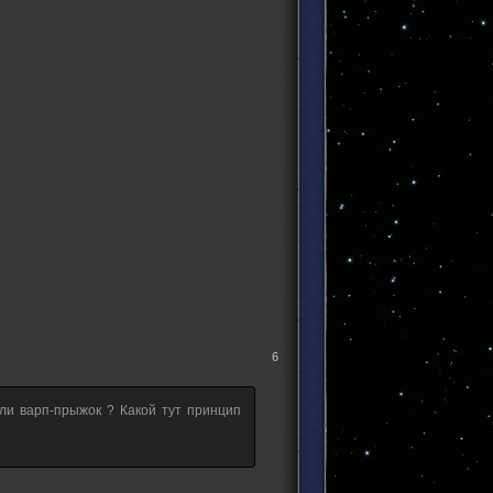
6
ли варп-прыжок ? Какой тут принцип