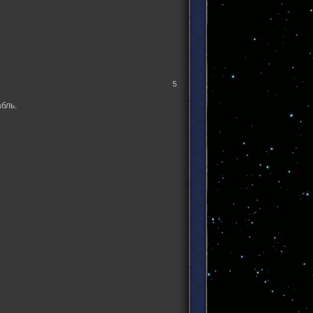
5
бль.