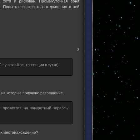
, хотя и рискован. Промежуточная зона
. Попытка сверхсветового движения в ней
2
 пунктов Квинтэссенции в сутки)
, на которые получено разрешение.
 проклятия на конкретный корабль/
 их местонахождение?