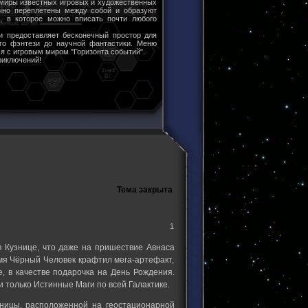
 миры известных игровых и художественных
чно переплетены между собой и образуют
ы, в которое можно вписать почти любого
и предоставляет бесконечный простор для
ого фэнтези до научной фантастики. Меню
я с игровым миром "Горизонта событий".
риключений!
Тема закрыта
1
в Кузнице, что даже на пришествие Авнаса
емя Чёрный Человек крафтил мега-артефакт,
, в качестве подарочка на День Рождения.
 только Истинные Маги по всей Галактике.
ницы, расположенной на геостационарной