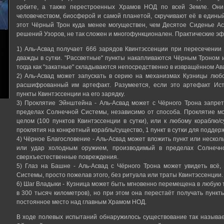
орбите, а также перестроенных Храмов НОД по всей Земле. Они
человечеством, биосферой и самой планетой, скручивают её в единый
этот Чёрный Трон куда менее могуществен, чем Десятое Сиденье А
решений Узоров, не так сложен и многофункционален. Практические э
1) Аль-Асвад получает 666 зарядов Квинтэссенции при пересечении 
дважды в сутки. "Рассветные" пункты накапливаются Чёрным Троном 
тогда как "закатные" складываются непосредственно в извращённом А
2) Аль-Асвад может запускать в серию на механизмах Кузницы лю
расшифрованный им артефакт. Разумеется, если это артефакт Ист
пункты Квинтэссенции на его зарядку.
3) Проклятие Эйнштейна - Аль-Асвад может с Чёрного Трона запре
пределах Солнечной Системы, независимо от способа. Проклятие м
целом (100 пунктов Квинтэссенции в сутки), или к любому кораблю/
проклятия на конкретный корабль/существо, 1 пункт в сутки для поддер
4) Чёрное Благословение - Аль-Асвад может вложить пункт или нескол
или удар холодным оружием, производимый в пределах Солнечно
сверхъестественные повреждения.
5) Глаз на Башне - Аль-Асвад с Чёрного Трона может увидеть всё,
Системы, просто пожелав этого, без ритуала или траты Квинтэссенции.
6) Шаг Владыки - Кузница может быть мгновенно перемещена в любую 
в 300 тысяч километров), но при этом она перестаёт получать пункт
постоянное место над главным Храмом НОД.
В ходе полевых испытаний обнаружилось существование так называ