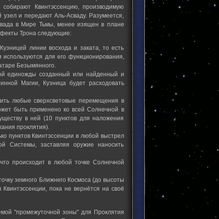
 собирают Квинтэссенцию, производимую
 узел и передают Аль-Асваду. Разумеется,
свада в Мире Тьмы, менее изящен в плане
ффекты Трона следующие:
Кузницей линии восхода и заката, то есть
и используются для его функционирования,
ватаре Безымянного.
бой единожды созданный или найденный и
инной Магии, Кузница будет расходовать
тить любые сверхсветовые перемещения в
ожет быть применено ко всей Солнечной в
существу в ней (10 пунктов для наложения
жания проклятия).
ько пунктов Квинтэссенции в любой выстрел
й Системы, заставляя оружие наносить
 что происходит в любой точке Солнечной
точку земного Ближнего Космоса (до высоты
ы Квинтэссенции, пока не вернётся на своё
емой "промежуточной зоны" для Проклятия