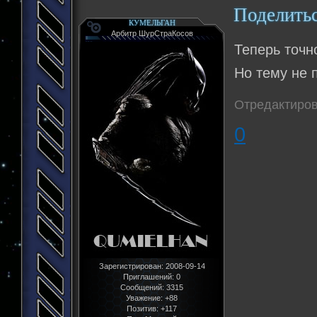
Поделить
КУМЕЛЬГАН
Арбитр ШурСтраКосов
Теперь точн
Но тему не 
Отредактиров
0
Зарегистрирован
: 2008-09-14
Приглашений:
0
Сообщений:
3315
Уважение:
+88
Позитив:
+117