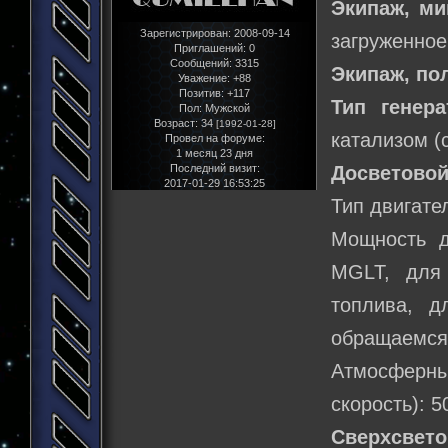
Экипаж, м
Зарегистрирован
: 2008-09-14
загруженное
Приглашений:
0
Сообщений:
3315
Экипаж, по
Уважение:
+88
Позитив:
+117
Тип генера
Пол:
Мужской
Возраст:
34
[1992-01-28]
катализом (
Провел на форуме:
1 месяц 23 дня
Последний визит:
Досветовой
2017-01-29 16:53:25
Тип двигате
Мощность д
MGLT, для
топлива, д
обращаемся 
Атмосферн
скорость): 5
Сверхсвето