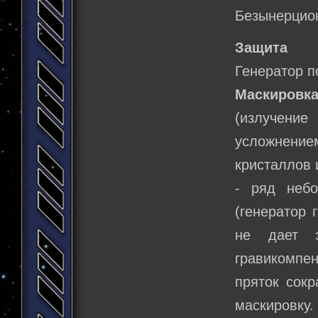
Безынерцио
Защита
Генератор п
Маскировк
(излучение
усложнени
кристаллов 
- ряд небо
(генератор
не дает з
гравикомпен
пряток сокр
маскировку.