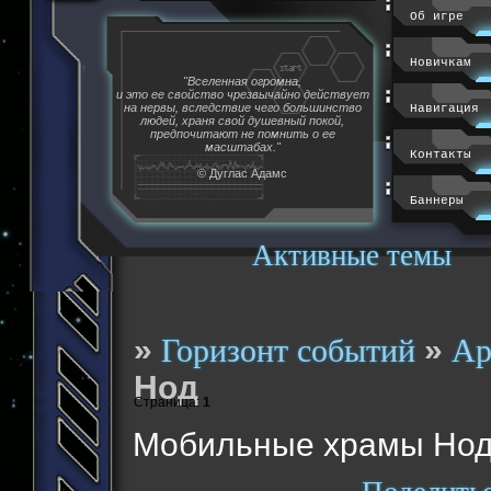
Об игре
Новичкам
"Вселенная огромна,
и это ее свойство чрезвычайно действует
на нервы, вследствие чего большинство
Навигация
людей, храня свой душевный покой,
предпочитают не помнить о ее
масштабах."
Контакты
© Дуглас Адамс
Баннеры
Активные темы
»
»
Горизонт событий
Ар
Нод
Страница:
1
Мобильные храмы Но