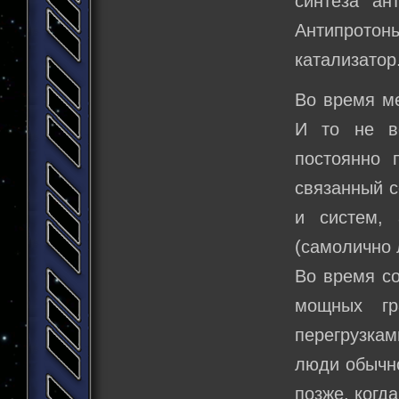
синтеза ан
Антипрото
катализатор
Во время ме
И то не вс
постоянно 
связанный с
и систем,
(самолично 
Во время со
мощных гр
перегрузкам
люди обычно
позже, когд