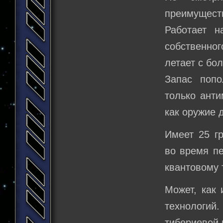
преимуществ
Работает 
собственно
летает с бо
Запас попо
только анти
как оружие 
Имеет 25 гр
во время пе
квантовому 
Может, как 
технологи
тибериевой 