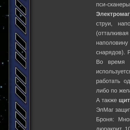
пси-сканеры
Электромаг
струи, нап
(отталкива
наполовин
снарядов). 
Во время 
используетс
работать о
либо по жел
А также
щит
ЭлМаг защи
Броня: Мно
дюракрит, 1