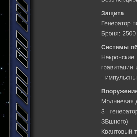
Защита
Генератор п
Броня: 2500
Системы о
Некронски
гравитации 
- импульсны
Вооружение
Молниевая д
3 генерат
ЗВшного).
Квантовый т