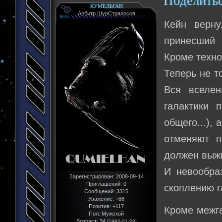
Поделить
КУМЕЛЬГАН
Арбитр ШурСтраКосов
Кейн верну
принесший 
Кроме техно
Теперь не т
Вся вселен
галактики 
общего...),
отменяют п
должен выжи
И невообра
Зарегистрирован
: 2008-09-14
Приглашений:
0
скоплению г
Сообщений:
3315
Уважение:
+88
Позитив:
+117
Кроме межга
Пол:
Мужской
Возраст:
34
[1992-01-28]