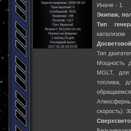
Зарегистрирован
: 2008-09-14
Иначе - 1.
Приглашений:
0
Сообщений:
3315
Экипаж, по
Уважение:
+88
Позитив:
+117
Тип генер
Пол:
Мужской
Возраст:
34
[1992-01-28]
катализом
Провел на форуме:
1 месяц 23 дня
Последний визит:
Досветовой
2017-01-29 16:53:25
Тип двигате
Мощность д
MGLT, для
топлива, д
обращаемся 
Атмосферн
скорость): 3
Сверхсвето
Безынерцио