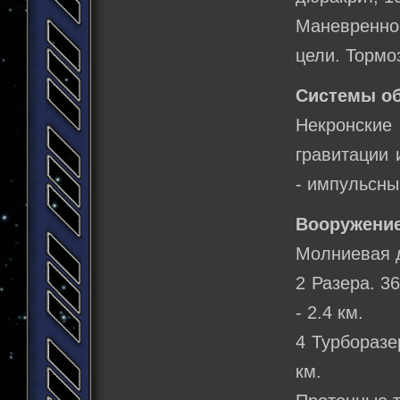
Маневреннос
цели. Тормо
Системы о
Некронски
гравитации 
- импульсны
Вооружение
Молниевая д
2 Разера. 3
- 2.4 км.
4 Турборазе
км.