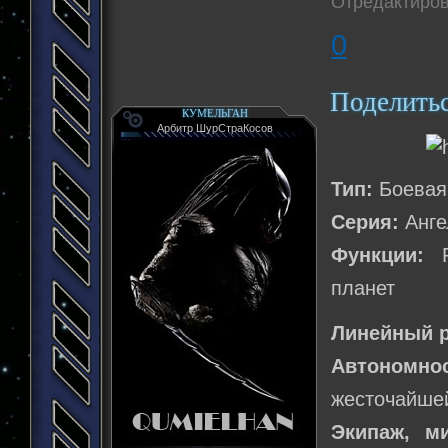
Отредактиров
0
Поделить
КУМЕЛЬГАН
Арбитр ШурСтраКосов
Тип:
Боевая
Серия:
Анге
Функции:
Ра
планет
Линейный р
Автономнос
жесточайше
Экипаж, м