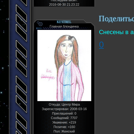
2016-08-30 21:23:22
Поделить
KESTREL
Главная блондинка
Снесены в а
0
Откуда:
Центр Мира
Зарегистрирован
: 2008-03-16
Приглашений:
0
Сообщений:
7707
Уважение:
+219
Позитив:
+160
Пол:
Женский