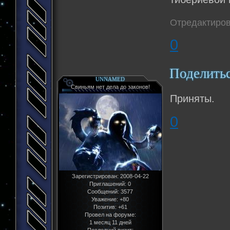
Отредактиров
0
Поделить
UNNAMED
Свиньям нет дела до законов!
Приняты.
0
Зарегистрирован
: 2008-04-22
Приглашений:
0
Сообщений:
3577
Уважение:
+80
Позитив:
+61
Провел на форуме:
1 месяц 11 дней
Последний визит: