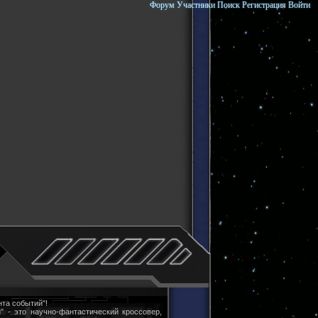
Форум
Участники
Поиск
Регистрация
Войти
та событий"!
" - это научно-фантастический кроссовер,