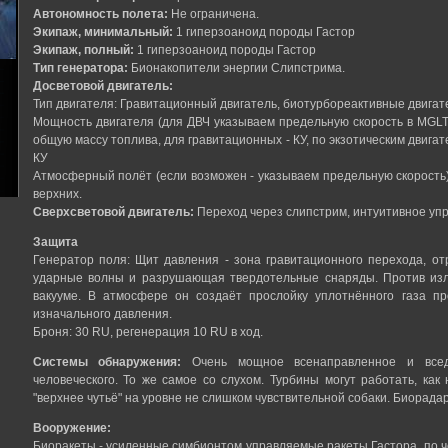
Автономность полета:
Не ограничена.
Экипаж, минимальный:
1 гиперзоаноид породы Гастор
Экипаж, полный:
1 гиперзоаноид породы Гастор
Тип генератора:
Бионакопители энергии Слипстрима.
Досветовой двигатель:
Тип двигателя: Гравитационный двигатель, биотурбореактивные двигат
Мощность двигателя (для ДВЧ указываем предельную скорость в MGLT,
общую массу топлива, для гравитационных - КУ, по экзотическим двига
КУ
Атмосферный полёт (если возможен - указываем предельную скорость)
верхних.
Сверхсветовой двигатель:
Переход через слипстрим, интуитивное уп
Защита
Генератор поля: Щит давления - зона гравитационного перехода, 
ударные волны и разрушающая твердотельные снаряды. Против изл
вакууме. В атмосфере он создаёт прослойку уплотнённого газа 
изначального давления.
Броня: 30 RU, регенерация 10 RU в ход.
Системы обнаружения:
Очень мощное всенаправленное и всед
человеческого. То же самое со слухом. Турбины могут работать, как
"верхнее чутьё" на уровне не слишком чувствительной собаки. Биорада
Вооружение:
Биоракеты - усиленные симбионтом управляемые ракеты Гастора, по чет