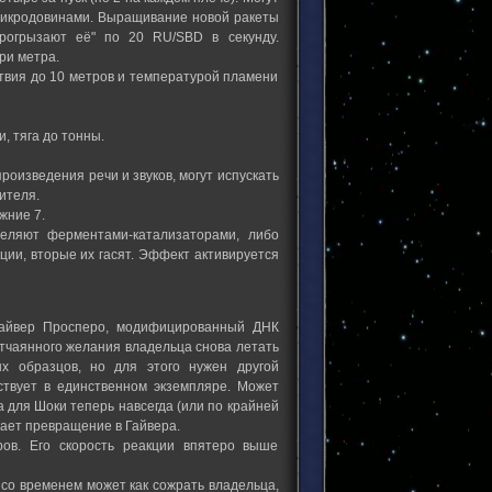
 микродовинами. Выращивание новой ракеты
рогрызают её" по 20 RU/SBD в секунду.
ри метра.
ствия до 10 метров и температурой пламени
, тяга до тонны.
оизведения речи и звуков, могут испускать
ителя.
жние 7.
реляют ферментами-катализаторами, либо
ии, вторые их гасят. Эффект активируется
 Гайвер Просперо, модифицированный ДНК
тчаянного желания владельца снова летать
ых образцов, но для этого нужен другой
ствует в единственном экземпляре. Может
 для Шоки теперь навсегда (или по крайней
ает превращение в Гайвера.
ров. Его скорость реакции впятеро выше
 со временем может как сожрать владельца,