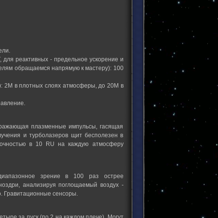
ели.
 для реактивных - предельное ускорение и
телям обращаемся напрямую к мастеру): 100
: 2М в плотных слоях атмосферы, до 20М в
равление.
отражающая плазменные импульсы, гасящая
учения и турболазеров щит бесполезен в
прочностью в 10 RU на каждую атмосферу
иапазонное зрение в 100 раз острее
 ноздри, анализируя поглощаемый воздух -
р. Гравитационные сенсоры.
ыре за пуск (по 2 на каждом плече). Могут