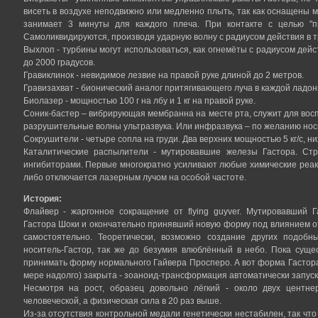
висеть в воздухе неподвижно или медленно плыть, так как оснащены
занимает 3 минуты для каждого плеча. При контакте с целью "п
Самоликвидируются, производя ударную волну с радиусом действия в т
Выхлоп - турбины могут использоваться, как огнемёты с радиусом дей
до 2000 градусов.
Гравиклинок - невидимое лезвие на правой руке длиной до 2 метров.
Гравизахват - бионический аналог притягивающего луча в каждой ладони
Биолазер - мощностью 100 г на лбу и 1 кг на правой руке.
Соник-бастер – вибрирующая мембранна на месте рта, служит для воспр
разрушительные волны ультразвука. Или инфразвука – по желанию нос
Сокрушители - четыре сопла на груди. Два верхних мощностью 5 кг/с, ни
Каталитические распылители - мутировавшие железы Гастора. Ст
ингибиторами. Первые многократно усиливают любые химические реакц
либо отключается лазерным лучом на особой частоте.
История:
Флайвер - жаргонное сокращение от flying guyver. Мутировавший
Гастора Шоки и окончательно принявший новую форму под влиянием о
самостоятельно. Теоретически, возможно создание других подобн
носитель-Гастор, так же до безумия влюблённый в небо. Пока суще
принимать форму нормального Гайвера Просперо. А вот форма Гастора
мере надолго) закрыта - зоаноид-трансформация автоматически запуск
Несмотря на рост, образец довольно лёгкий - около двух центне
человеческой, а физическая сила в 20 раз выше.
Из-за отсутствия контрольной медали генетически нестабилен, так что