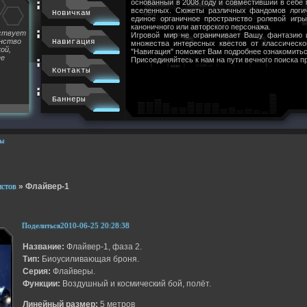
основанный в 2008 году и совместивший в себе
вселенных. Сюжеты различных фандомов логи
Новичкам
единое органичное пространство ролевой игр
каноничного или авторского персонажа.
йствует
Игровой мир не ограничивает Вашу фантазию 
инство
Навигация
множества интересных квестов от классическ
ой,
"Навигация" поможет Вам подробнее ознакомитьс
ее
Присоединяйтесь к нам на пути вечного поиска п
Контакты
Баннеры
ы
истов
»
Флайвер-1
Поделиться
2010-06-25 20:28:38
Название:
Флайвер-1, фаза 2.
Тип:
Биоусиливающая броня.
Серия:
Флайверы.
Функции:
Воздушный и космический бой, полёт.
Линейный размер:
5 метров