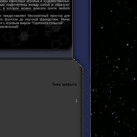
 миры известных игровых и художественных
чно переплетены между собой и образуют
ы, в которое можно вписать почти любого
и предоставляет бесконечный простор для
ого фэнтези до научной фантастики. Меню
я с игровым миром "Горизонта событий".
риключений!
Тема закрыта
1