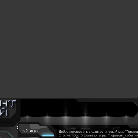
Об игре
Добро пожаловать в фантастический мир "Горизон
Это не просто ролевая игра, "Горизонт событий