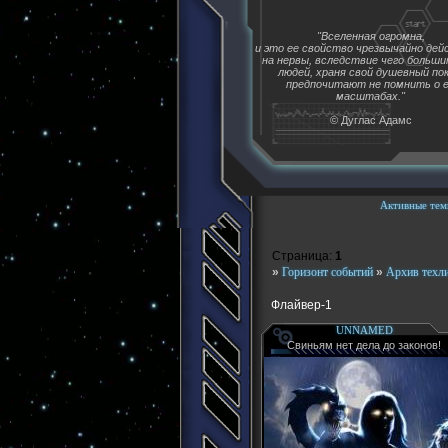
"Вселенная огромна,
и это ее свойство чрезвычайно де
на нервы, вследствие чего больш
людей, храня свой душевный пок
предпочитают не помнить о 
масштабах."
© Дуглас Адамс
Активные тем
Страница:
1
»
Горизонт событий
»
Архив техл
Флайвер-1
UNNAMED
Свиньям нет дела до законов!