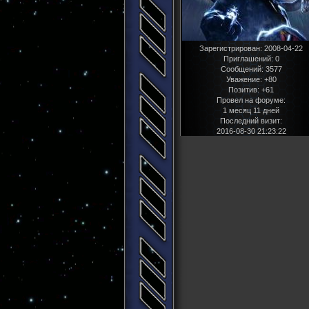
Зарегистрирован
: 2008-04-22
Приглашений:
0
Сообщений:
3577
Уважение:
+80
Позитив:
+61
Провел на форуме:
1 месяц 11 дней
Последний визит:
2016-08-30 21:23:22