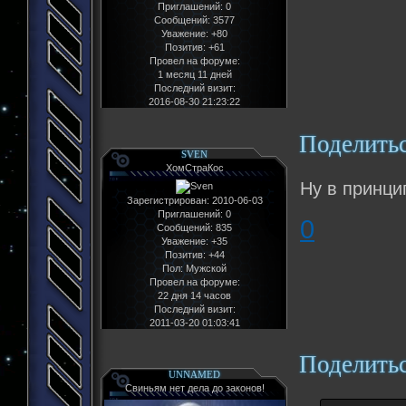
Приглашений:
0
Сообщений:
3577
Уважение:
+80
Позитив:
+61
Провел на форуме:
1 месяц 11 дней
Последний визит:
2016-08-30 21:23:22
Поделить
SVEN
ХомСтраКос
Ну в принци
Зарегистрирован
: 2010-06-03
Приглашений:
0
0
Сообщений:
835
Уважение:
+35
Позитив:
+44
Пол:
Мужской
Провел на форуме:
22 дня 14 часов
Последний визит:
2011-03-20 01:03:41
Поделить
UNNAMED
Свиньям нет дела до законов!