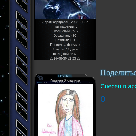
Зарегистрирован
: 2008-04-22
Приглашений:
0
Сообщений:
3577
Уважение:
+80
Позитив:
+61
Провел на форуме:
1 месяц 11 дней
Последний визит:
2016-08-30 21:23:22
Поделить
KESTREL
Главная блондинка
Снесен в ар
0