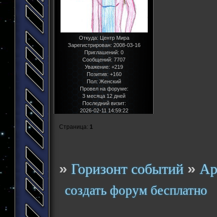
Откуда:
Центр Мира
Зарегистрирован
: 2008-03-16
Приглашений:
0
Сообщений:
7707
Уважение:
+219
Позитив:
+160
Пол:
Женский
Провел на форуме:
3 месяца 12 дней
Последний визит:
2026-02-11 14:59:22
Страница:
1
»
»
Горизонт событий
Ар
создать форум бесплатно