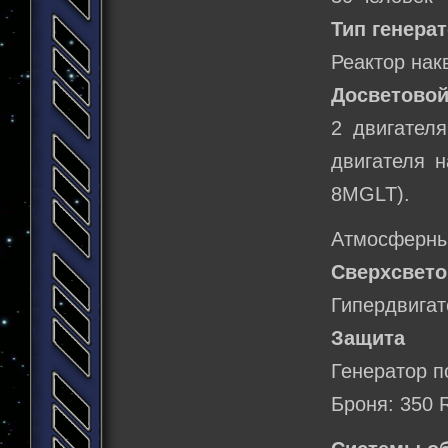
Тип генерат
Реактор нак
Досветовой
2 двигател
двигателя н
8MGLT).
Атмосферный
Сверхсвето
Гипердвигат
Защита
Генератор п
Броня: 350 