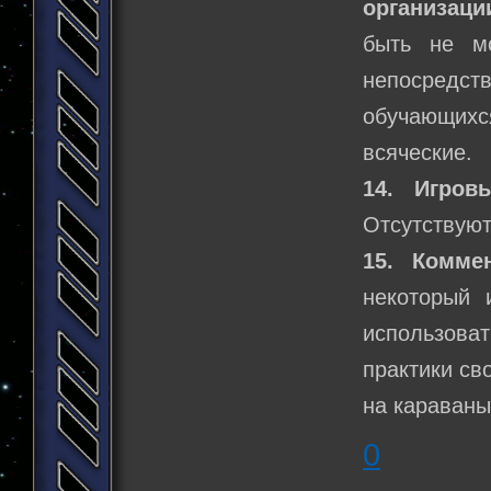
организаци
быть не м
непосредс
обучающих
всяческие.
14. Игров
Отсутствуют
15. Коммен
некоторый 
использоват
практики св
на караваны
0