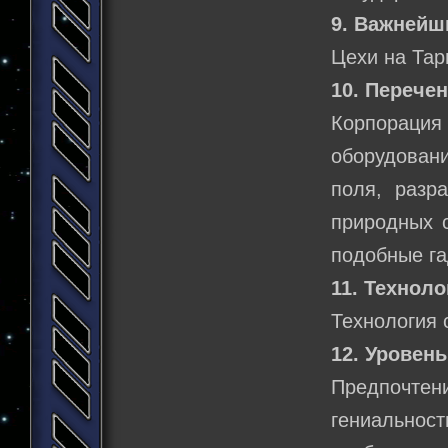
9. Важнейш
Цехи на Тар
10. Перече
Корпораци
оборудован
поля, разр
природных с
подобные га
11. Технол
Технология 
12. Уровен
Предпочте
гениальнос