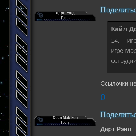
Поделить
Дарт Рэнд
Гость
Кайл До
14. Иг
игре.Мо
сотрудни
Ссылочки не
0
Поделить
Dean Mak`ken
Гость
Дарт Рэнд