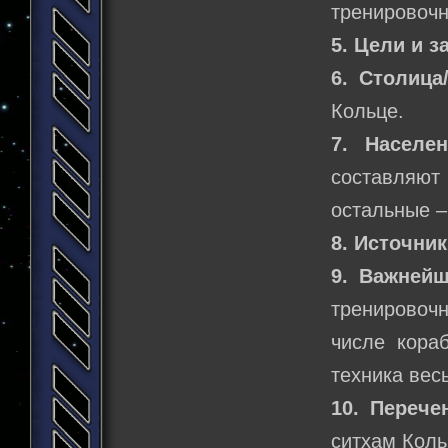
тренировоч
5. Цели и з
6. Столица
Кольце.
7. Населен
составляют
остальные –
8. Источник
9. Важней
тренировочн
числе кора
техника вес
10. Перече
ситхам Коль