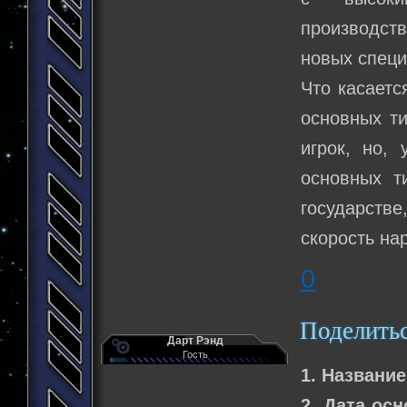
производств
новых специ
Что касаетс
основных т
игрок, но, 
основных т
государстве
скорость на
0
Поделить
Дарт Рэнд
Гость
1. Название
2. Дата осн