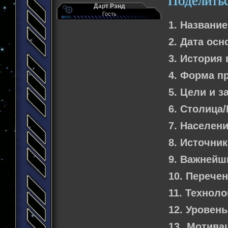
Поделить
Дарт Рэнд
Гость
1. Название
2. Дата осн
3. История
4. Форма п
5. Цели и з
6. Столица
7. Населени
8. Источник
9. Важнейш
10. Перече
11. Технол
12. Уровен
13. Мотива