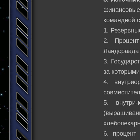
финансовы
командной с
1. Резервны
2. Процен
Ландсраада 
3. Государ
за которыми
4. внутрио
совместител
5. внутри
(выращива
хлебопекарн
6. процент