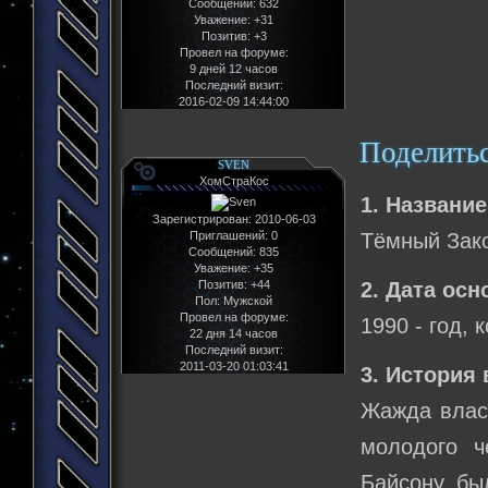
Сообщений:
632
Уважение:
+31
Позитив:
+3
Провел на форуме:
9 дней 12 часов
Последний визит:
2016-02-09 14:44:00
Поделить
SVEN
ХомСтраКос
1. Название
Зарегистрирован
: 2010-06-03
Приглашений:
0
Тёмный Зак
Сообщений:
835
Уважение:
+35
Позитив:
+44
2. Дата осн
Пол:
Мужской
Провел на форуме:
1990 - год,
22 дня 14 часов
Последний визит:
2011-03-20 01:03:41
3. История
Жажда власт
молодого ч
Байсону бы