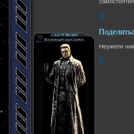
самостоятел
0
Поделить
АЛЬБЕРТ ВЕСКЕР
Всезнающий ШурСтраКос
Неужели ник
0