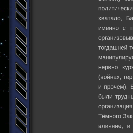
политически
хватало, Б
именно с п
организовы
тогдашней т
манипулиру
нервно кур
(войнах, те
и прочем), 
были трудн
организаци
Тёмного Зак
влияние, и