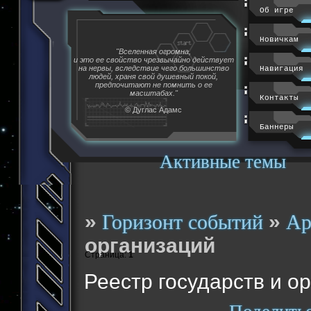
Об игре
Новичкам
"Вселенная огромна,
и это ее свойство чрезвычайно действует
на нервы, вследствие чего большинство
Навигация
людей, храня свой душевный покой,
предпочитают не помнить о ее
масштабах."
Контакты
© Дуглас Адамс
Баннеры
Активные темы
»
»
Горизонт событий
Ар
организаций
Страница:
1
Реестр государств и о