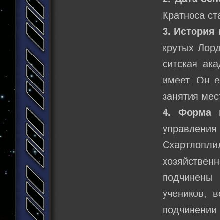
Кратноса ст
3. История
крутых Лорд
ситская ак
имеет. Он е
занятия мес
4. Форма п
управления
Схартлопли
хозяйственн
подчинены 
учеников, в
подчинении