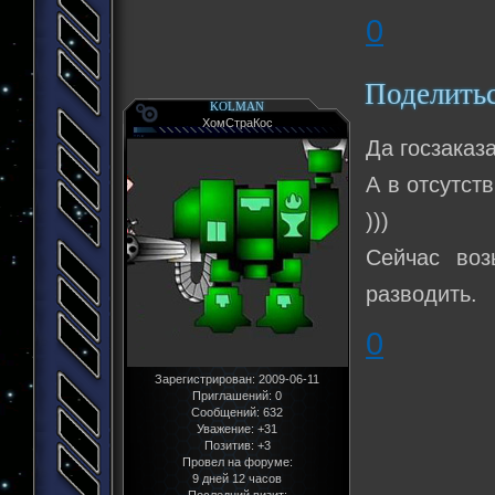
0
Поделить
KOLMAN
ХомСтраКос
Да госзаказа
А в отсутст
)))
Сейчас во
разводить.
0
Зарегистрирован
: 2009-06-11
Приглашений:
0
Сообщений:
632
Уважение:
+31
Позитив:
+3
Провел на форуме:
9 дней 12 часов
Последний визит: