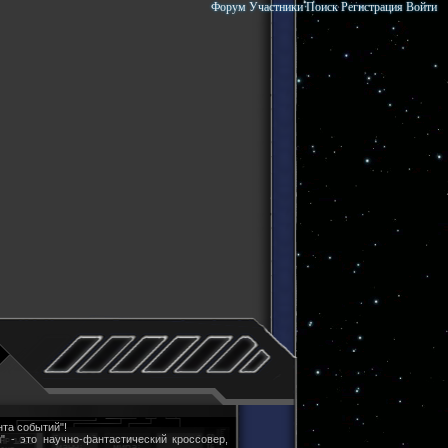
Форум
Участники
Поиск
Регистрация
Войти
та событий"!
" - это научно-фантастический кроссовер,