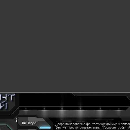
Об игре
Добро пожаловать в фантастический мир "Горизон
Это не просто ролевая игра, "Горизонт событий