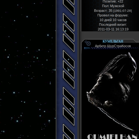
Позитив:
+22
Пол:
Мужской
Возраст:
35
[1991-07-28]
Провел на форуме:
10 дней 10 часов
Последний визит:
2011-03-11 16:13:19
КУМЕЛЬГАН
Арбитр ШурСтраКосов