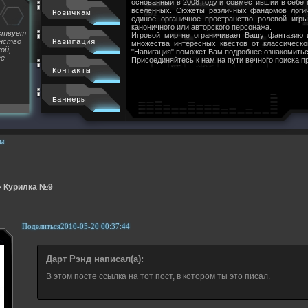
основанный в 2008 году и совместивший в себе
вселенных. Сюжеты различных фандомов логи
Новичкам
единое органичное пространство ролевой игр
каноничного или авторского персонажа.
йствует
Игровой мир не ограничивает Вашу фантазию 
инство
Навигация
множества интересных квестов от классическ
ой,
"Навигация" поможет Вам подробнее ознакомитьс
ее
Присоединяйтесь к нам на пути вечного поиска п
Контакты
Баннеры
ы
»
Курилка №9
Поделиться
2010-05-20 00:37:44
Дарт Рэнд написал(а):
В этом посте ссылка на тот пост, в котором ты это писал.