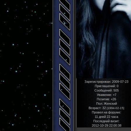
Зарегистрирован
: 2009-07-23
Приглашений:
0
Сообщений:
505
Уважение:
+7
Позитив:
+26
Пол:
Женский
Возраст:
32
[1994-02-15]
Провел на форуме:
11 дней 22 часа
Последний визит:
2012-10-29 22:00:38