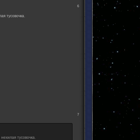
6
ая тусовочка.
7
нехилая тусовочка.