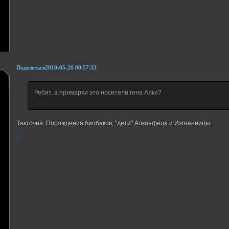
Поделиться
2010-05-20 00:57:33
Ребят, а примархи это носители гена Алки?
Такточна. Порождения биобаков, "дети" Алканфеля и Изгнанницы.
0