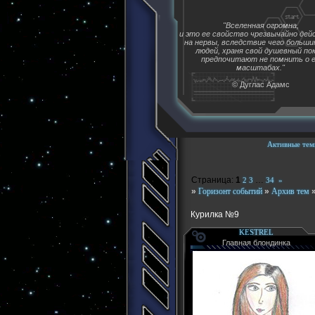
"Вселенная огромна,
и это ее свойство чрезвычайно де
на нервы, вследствие чего больш
людей, храня свой душевный пок
предпочитают не помнить о 
масштабах."
© Дуглас Адамс
Активные тем
Страница:
1
…
2
3
34
»
»
Горизонт событий
»
Архив тем
Курилка №9
KESTREL
Главная блондинка