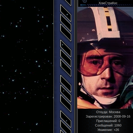
ХомСтраКос
Откуда:
Москва
Зарегистрирован
: 2008-09-16
Приглашений:
0
Сообщений:
1060
Уважение:
+26