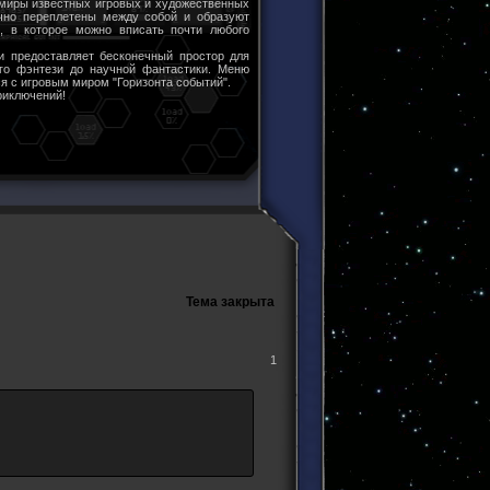
 миры известных игровых и художественных
чно переплетены между собой и образуют
ы, в которое можно вписать почти любого
и предоставляет бесконечный простор для
ого фэнтези до научной фантастики. Меню
я с игровым миром "Горизонта событий".
риключений!
Тема закрыта
1