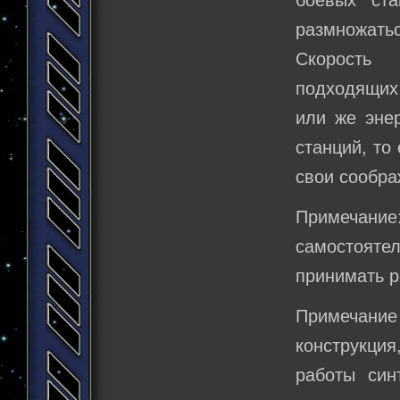
боевых ста
размножать
Скорость 
подходящих 
или же энер
станций, то
свои сообра
Примечани
самостояте
принимать 
Примечани
конструкци
работы син