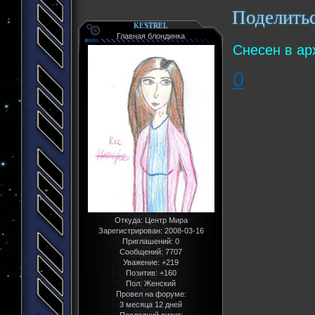
Поделить
KESTREL
Главная блондинка
Снесен в ар
0
Откуда:
Центр Мира
Зарегистрирован
: 2008-03-16
Приглашений:
0
Сообщений:
7707
Уважение:
+219
Позитив:
+160
Пол:
Женский
Провел на форуме:
3 месяца 12 дней
Последний визит: