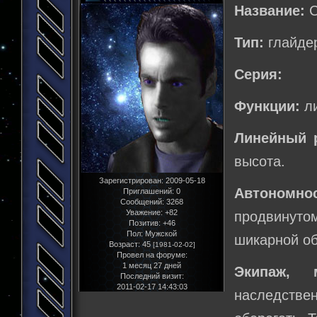
Название:
С
Тип:
глайде
Серия:
Функции:
ли
Линейный 
высота.
Зарегистрирован
: 2009-05-18
Автономно
Приглашений:
0
Сообщений:
3268
Уважение:
+82
продвинуто
Позитив:
+46
Пол:
Мужской
шикарной об
Возраст:
45
[1981-02-02]
Провел на форуме:
1 месяц 27 дней
Экипаж, 
Последний визит:
2011-02-17 14:43:03
наследстве