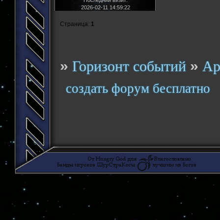
2026-02-11 14:59:22
Страница:
1
»
»
Горизонт событий
Ар
создать форум бесплатно