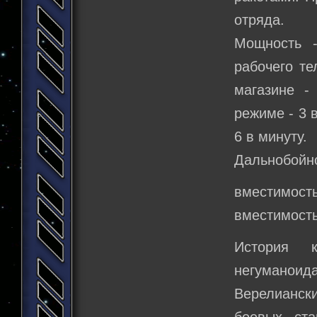
отряда.
Мощность 
рабочего те
магазине -
режиме - 3 
6 в минуту.
Дальнобойно
вместимость
вместимость
История к
негуманоид
Верелианск