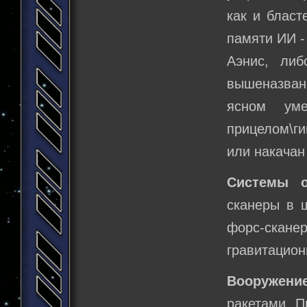
как и бласт
памяти ИИ -
Аэнис, либ
вышеназванн
ясном ум
прицелом\ги
или накачан
Системы о
сканеры в 
форс-сканер
гравитацион
Вооружен
ракетами. П