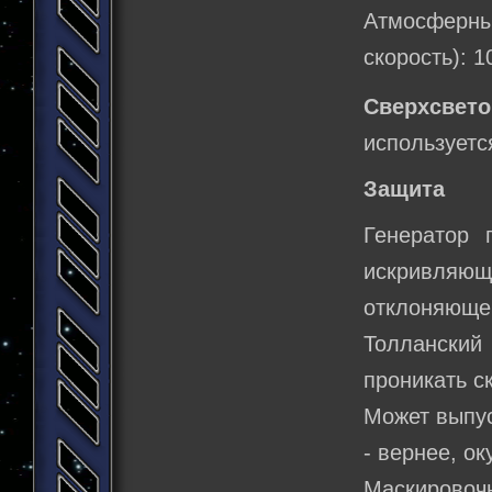
Атмосферн
скорость): 1
Сверхсвет
используетс
Защита
Генератор
искривляю
отклоняющег
Толланский
проникать с
Может выпус
- вернее, о
Маскировочн