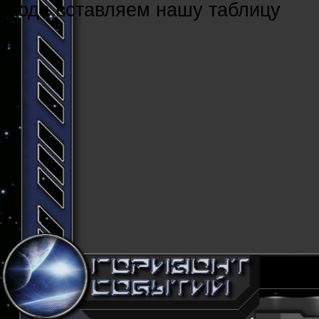
Cюда вставляем нашу таблицу