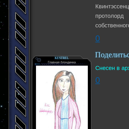
Квинтэссе
протолорд 
собственног
0
Поделить
KESTREL
Главная блондинка
Снесен в ар
0