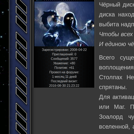
Чёрный диск
диска нахо
выбита надп
Чтобы всех
И единою ч
Зарегистрирован
: 2008-04-22
Приглашений:
0
Всего сущ
Сообщений:
3577
Уважение:
+80
воплощения
Позитив:
+61
Провел на форуме:
Столпах Не
1 месяц 11 дней
Последний визит:
2016-08-30 21:23:22
спрятаны.
Для активац
или Маг. П
Зоалорд чу
вселенной, 