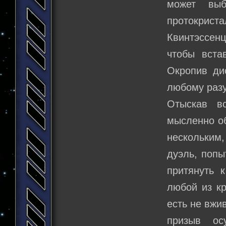
может выб
протокриста
Квинтэссен
чтобы вста
Окропив ди
любому разу
Отыскав в
мысленно об
нескольким,
дуэль, попы
притянуть к
любой из к
есть не вжи
призыв ос