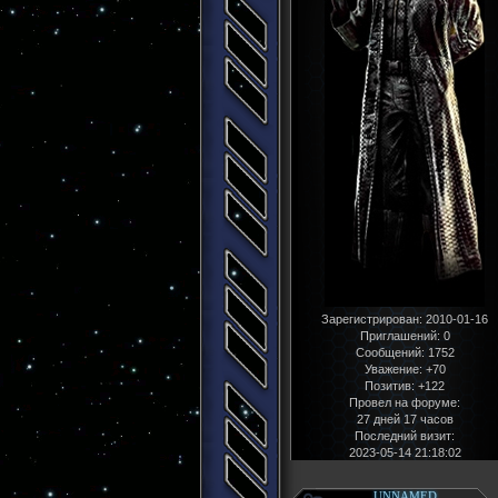
Зарегистрирован
: 2010-01-16
Приглашений:
0
Сообщений:
1752
Уважение:
+70
Позитив:
+122
Провел на форуме:
27 дней 17 часов
Последний визит:
2023-05-14 21:18:02
UNNAMED