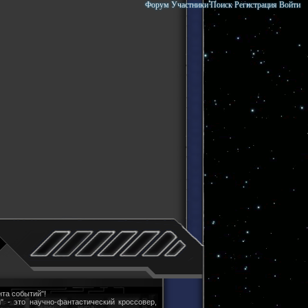
Форум
Участники
Поиск
Регистрация
Войти
та событий"!
" - это научно-фантастический кроссовер,