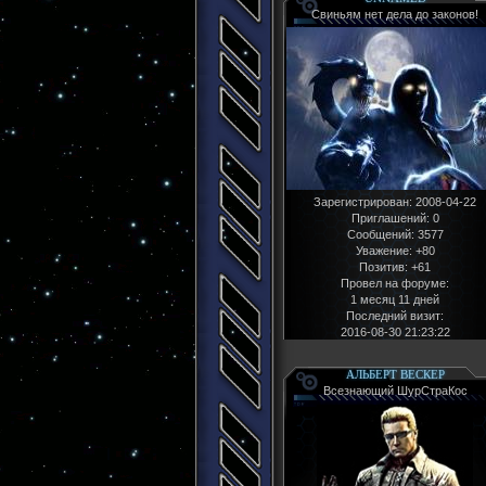
Свиньям нет дела до законов!
Зарегистрирован
: 2008-04-22
Приглашений:
0
Сообщений:
3577
Уважение:
+80
Позитив:
+61
Провел на форуме:
1 месяц 11 дней
Последний визит:
2016-08-30 21:23:22
АЛЬБЕРТ ВЕСКЕР
Всезнающий ШурСтраКос