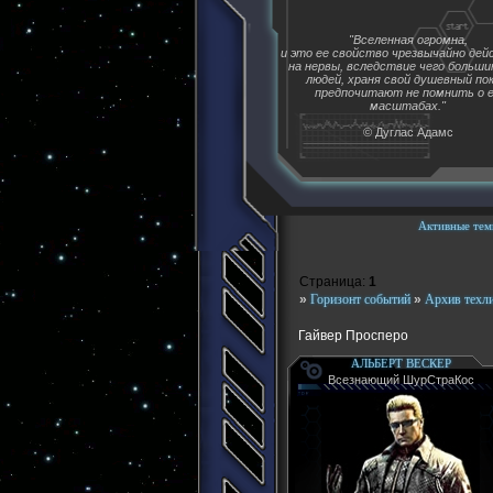
"Вселенная огромна,
и это ее свойство чрезвычайно де
на нервы, вследствие чего больш
людей, храня свой душевный пок
предпочитают не помнить о 
масштабах."
© Дуглас Адамс
Активные тем
Страница:
1
»
Горизонт событий
»
Архив техл
Гайвер Просперо
АЛЬБЕРТ ВЕСКЕР
Всезнающий ШурСтраКос