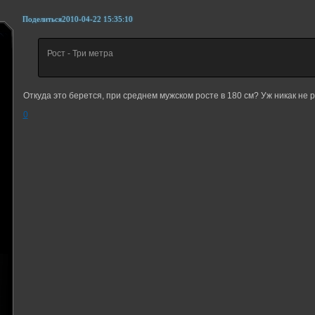
Поделиться
2010-04-22 15:35:10
Рост - Три метра
Откуда это берется, при среднем мужском росте в 180 см? Уж никак не ро
0