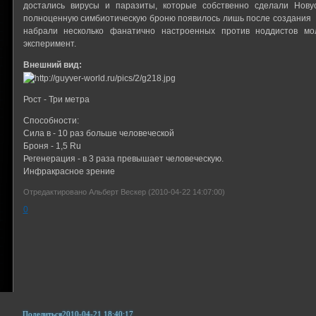
достались вирусы и паразиты, которые собственно сделали Нову
полноценную симбиотическую броню появилось лишь после создания 
набрали несколько фанатично настроенных против ноддистов м
эксперимент.
Внешний вид:
Рост - Три метра
Способности:
Сила в - 10 раз больше человеческой
Броня - 1,5 Ru
Регенерация - в 3 раза превышает человеческую.
Инфракрасное зрение
Отредактировано Альберт Вескер (2010-04-22 14:07:00)
0
Поделиться
2010-04-21 18:40:17