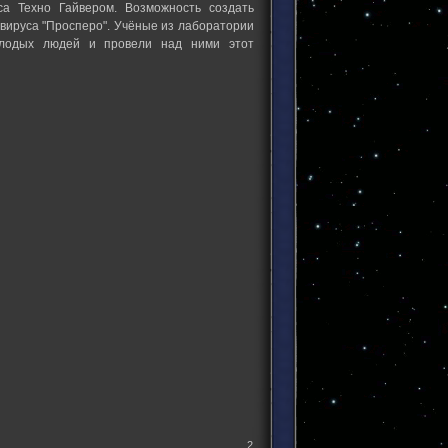
са Техно Гайвером. Возможность создать
вируса "Просперо". Учёные из лаборатории
олодых людей и провели над ними этот
2