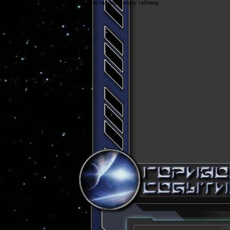
Cюда вставляем нашу таблицу