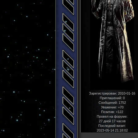
Зарегистрирован
: 2010-01-16
Приглашений:
0
Сообщений:
1752
Уважение:
+70
Позитив:
+122
Провел на форуме:
27 дней 17 часов
Последний визит:
2023-05-14 21:18:02