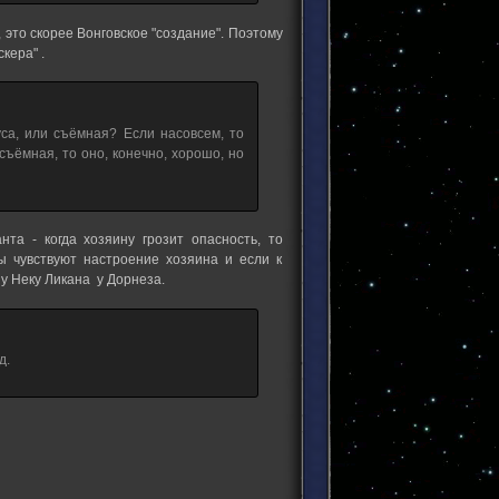
, это скорее Вонговское "создание". Поэтому
кера" .
уса, или съёмная? Если насовсем, то
съёмная, то оно, конечно, хорошо, но
та - когда хозяину грозит опасность, то
ы чувствуют настроение хозяина и если к
 у Неку Ликана у Дорнеза.
д.