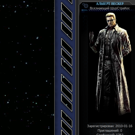
АЛЬБЕРТ ВЕСКЕР
Всезнающий ШурСтраКос
Зарегистрирован
: 2010-01-16
Приглашений:
0
Сообщений:
1752