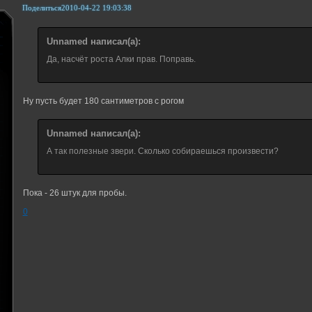
Поделиться
2010-04-22 19:03:38
Unnamed написал(а):
Да, насчёт роста Алки прав. Поправь.
Ну пусть будет 180 сантиметров с рогом
Unnamed написал(а):
А так полезные звери. Сколько собираешься произвести?
Пока - 26 штук для пробы.
0