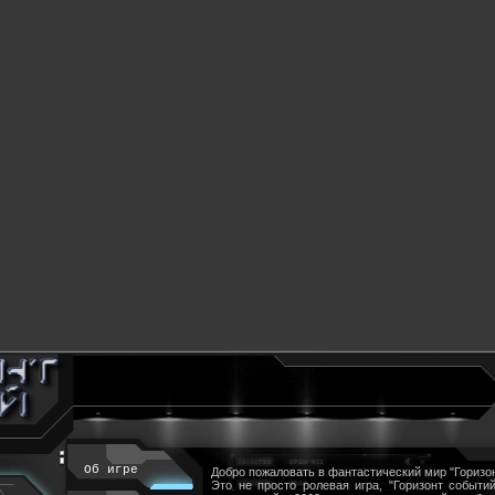
Об игре
Добро пожаловать в фантастический мир "Горизон
Это не просто ролевая игра, "Горизонт событий