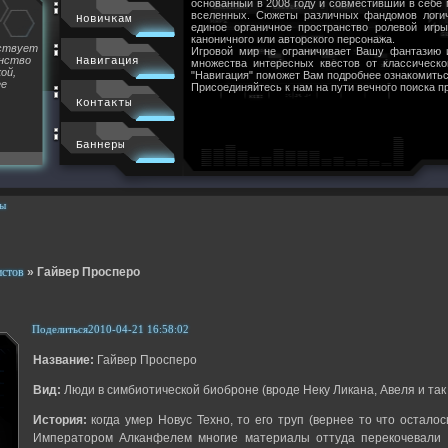
основанный в 2008 году и совместивший в себе
вселенных. Сюжеты различных фандомов логи
Новичкам
единое органичное пространство ролевой игр
каноничного или авторского персонажа.
йствует
Игровой мир не ограничивает Вашу фантазию 
инство
Навигация
множества интересных квестов от классическ
ой,
"Навигация" поможет Вам подробнее ознакомитьс
ее
Присоединяйтесь к нам на пути вечного поиска п
Контакты
Баннеры
ы
истов
»
Гайвер Просперо
Поделиться
2010-04-21 16:58:02
Название:
Гайвер Просперо
Вид:
Люди в симбиотической биоброне (вроде Неку Ликана, Авеля и так
История:
когда умер Новус Техно, то его труп (вернее то что осталос
Императором Алканфелем многие материалы оттуда перекочевали в 