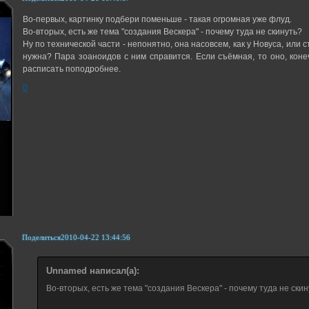
Во-первых, картинку подбери поменьше - такая огромная уже флуд.
Во-вторых, есть же тема "создания Вескера" - почему туда не скинуть?
Ну по технической части - непонятно, она насовсем, как у Новуса, или
нужна? Пара зоаноидов с ним справится. Если съёмная, то оно, коне
расписать поподробнее.
0
Поделиться
2010-04-22 13:44:56
Unnamed написал(а):
Во-вторых, есть же тема "создания Вескера" - почему туда не ски