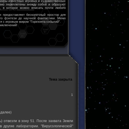
 миры известных игровых и художественных
чно переплетены между собой и образуют
ы, в которое можно вписать почти любого
и предоставляет бесконечный простор для
ого фэнтези до научной фантастики. Меню
я с игровым миром "Горизонта событий".
риключений!
Тема закрыта
1
 далее)
ь) отвезли в зону 51. После захвата Земли
другие лаборатории. "Вирусологической"