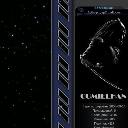
КУМЕЛЬГАН
Арбитр ШурСтраКосов
Зарегистрирован
: 2008-09-14
Приглашений:
0
Сообщений:
3315
Уважение:
+88
Позитив:
+117
Пол:
Мужской