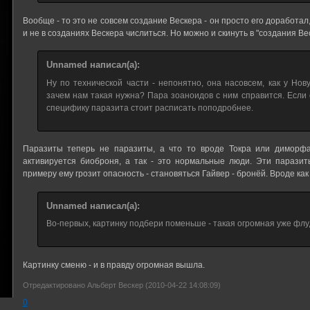
Вообще - то это не совсем создание Вескера - он просто его доработал
и не в созданиях Вескера числиться. Но можно и скинуть в "создания Вес
Unnamed написал(а):
Ну по технической части - непонятно, она насовсем, как у Нов
зачем нам такая нужна? Пара зоаноидов с ним справится. Если 
специфику паразита стоит расписать поподробнее.
Паразиты теперь не паразиты, а что то вроде Токра или диморфан
активируется биоброня, а так - это нормальные люди. Эти паразит
примеру ему грозит опасность - становяться Гайвер - бронёй. Вроде как
Unnamed написал(а):
Во-первых, картинку подбери поменьше - такая огромная уже флу
Картинку сменю - и в правду огромная вышла.
Отредактировано Альберт Вескер (2010-04-22 14:08:09)
0