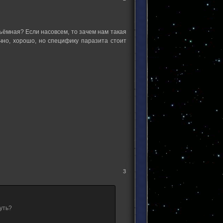
 съёмная? Если насовсем, то зачем нам такая
чно, хорошо, но специфику паразита стоит
3
нуть?