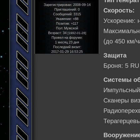
Тип генера
Зарегистрирован
: 2008-09-14
Скорость:
Приглашений:
0
Сообщений:
3315
Уважение:
+88
Ускорение: н
Позитив:
+117
Пол:
Мужской
Максимальна
Возраст:
34
[1992-01-28]
Провел на форуме:
(до 450 км/ч
1 месяц 23 дня
Последний визит:
2017-01-29 16:53:25
Защита
Броня: 5 RU
Системы о
Импульсный
Сканеры виз
Радиоперехв
Терагерцевы
Вооружение