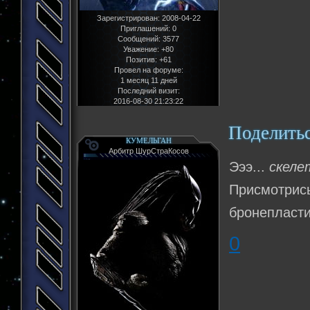
Зарегистрирован
: 2008-04-22
Приглашений:
0
Сообщений:
3577
Уважение:
+80
Позитив:
+61
Провел на форуме:
1 месяц 11 дней
Последний визит:
2016-08-30 21:23:22
Поделить
КУМЕЛЬГАН
Арбитр ШурСтраКосов
Эээ...
скеле
Присмотрис
бронепласти
0