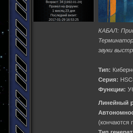
Возраст:
34
[1992-01-28]
Провел на форуме:
1 месяц 23 дня
Последний визит:
2017-01-29 16:53:25
КАБАЛ: При
Терминато
звуки выстр
Тип:
Киберне
Серия:
HSC-T
Функции:
Уб
Линейный р
Автономнос
(кончаются 
Тип генерат