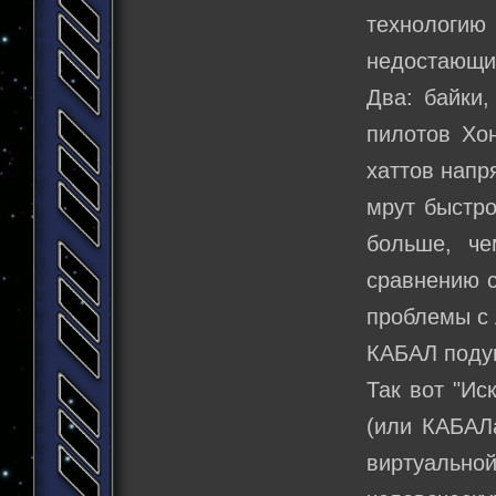
технологи
недостающие
Два: байки,
пилотов Хо
хаттов напр
мрут быстро
больше, че
сравнению с
проблемы с 
КАБАЛ подум
Так вот "Ис
(или КАБАЛа
виртуальн