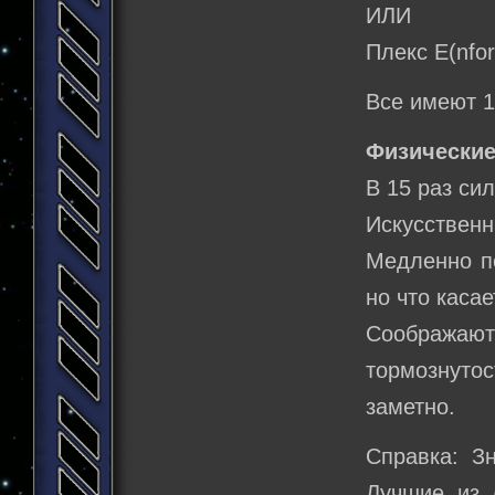
ИЛИ
Плекс E(nfor
Все имеют 1 
Физические
В 15 раз си
Искусственн
Медленно п
но что касае
Соображают
тормознутос
заметно.
Справка: З
Лучшие из 