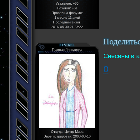
Уважение:
+80
Позитив:
+61
Провел на форуме:
1 месяц 11 дней
Последний визит:
2016-08-30 21:23:22
Поделить
KESTREL
Главная блондинка
Снесены в а
0
Откуда:
Центр Мира
Зарегистрирован
: 2008-03-16