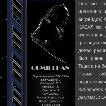
Она же ка
Знамению и 
апгрейдов) 
КАБАЛ же, 
изначально
грезящий е
делая разн
был очень
Тацита на б
Новые киб
Зарегистрирован
: 2008-09-14
Приглашений:
0
выдержками 
Сообщений:
3315
Уважение:
+88
Кибернети
Позитив:
+117
Пол:
Мужской
разума
(С)К
Возраст:
34
[1992-01-28]
Провел на форуме:
1 месяц 23 дня