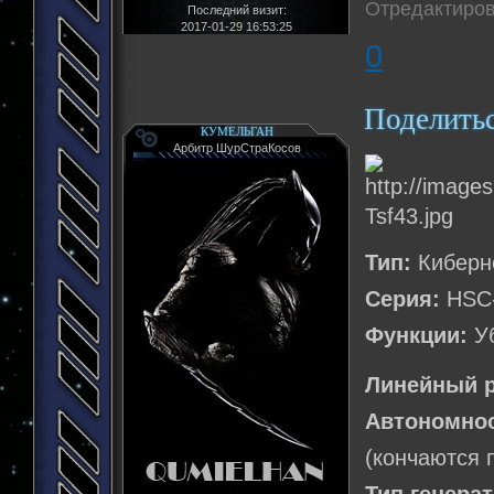
Отредактиров
Последний визит:
2017-01-29 16:53:25
0
Поделить
КУМЕЛЬГАН
Арбитр ШурСтраКосов
Тип:
Киберне
Серия:
HSC-
Функции:
Уб
Линейный р
Автономнос
(кончаются 