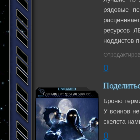
рядовые пе
расценивае
ресурсов Л
ноддистов п
Отредактиров
0
Поделить
UNNAMED
Свиньям нет дела до законов!
Броню терми
У воинов не
скелета нам
0