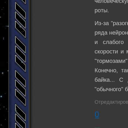
человеческу
роты.
Из-за "разо
ряда нейрон
и слабого 
скорости и 
"тормозами"
Конечно, та
байка... С
"обычного" 
Отредактиров
0