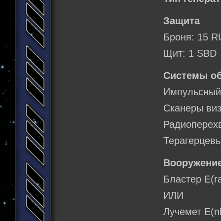
Защита
Броня: 15 R
Щит: 1 SBD
Системы о
Импульсный
Сканеры виз
Радиоперехв
Терагерцевы
Вооружение
Бластер E(ra
ИЛИ
Лучемет Е(nl