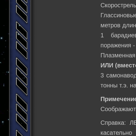
Скорострель
Глассиновые
метров длин
1 барадие
поражения -
Плазменная 
ИЛИ (вмест
3 самонавод
тонны т.э. 
Примечени
Соображают 
Справка: Л
касательн