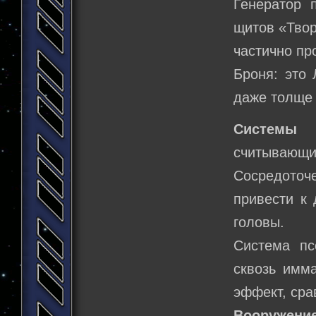
Генератор п
щитов «Твор
частично пр
Броня: это 
даже толще
Системы о
считывающи
Сосредото
привести к
головы.
Система пс
сквозь имм
эффект, сра
Вооружение