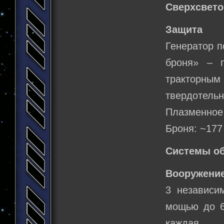
Сверхсвето
Защита
Генератор по
броня» – 
тракторн
твердотель
Плазменное
Броня: ~177
Системы о
Вооружение
3 независи
мощью до 6
каждая.