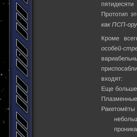
пятидесяти
Прототип э
как ПСП-ор
Кроме всег
особей-стр
вариабел
приспосабли
входят:
Еще больше 
Плазменные 
Ракетомёты 
небольших 
проникающи