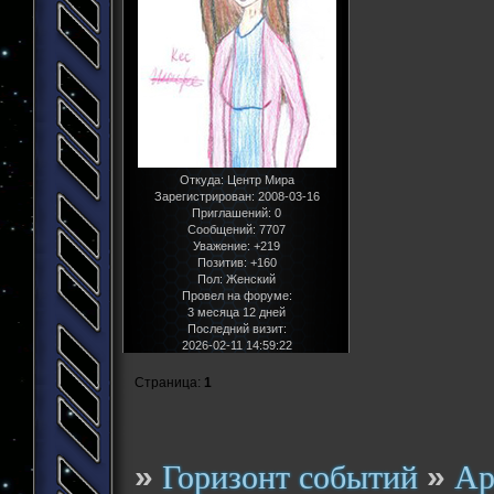
Откуда:
Центр Мира
Зарегистрирован
: 2008-03-16
Приглашений:
0
Сообщений:
7707
Уважение:
+219
Позитив:
+160
Пол:
Женский
Провел на форуме:
3 месяца 12 дней
Последний визит:
2026-02-11 14:59:22
Страница:
1
»
»
Горизонт событий
Ар