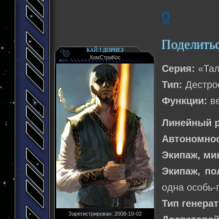
0
Поделить
КАЙЛ ДОРНЕЗ
ХомСтраКос
Серия:
«Та
Тип:
Дестро
Функции:
в
Линейный 
Автономнос
Экипаж, м
Экипаж, п
одна особь-
Тип генера
Зарегистрирован
: 2008-10-02