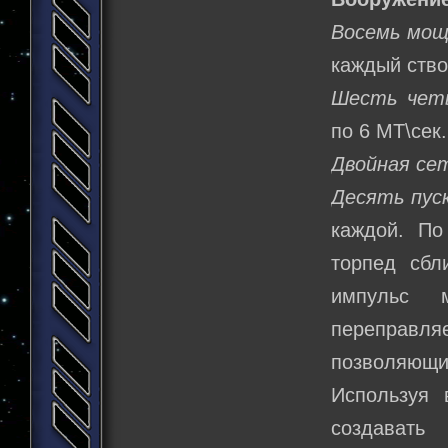
Восемь мощ
каждый ство
Шесть чет
по 6 МТ\сек.
Двойная се
Десять пуск
каждой. По
торпед сбл
импульс 
переправляе
позволяющий
Используя
создавать