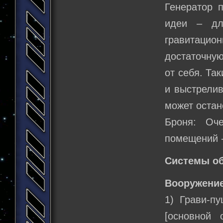
Генератор п
идеи – дл
гравитацион
достаточную
от себя. Та
и выстрелив
может остан
Броня: Оч
помещений -
Системы о
Вооружение
1) Грави-п
[основной