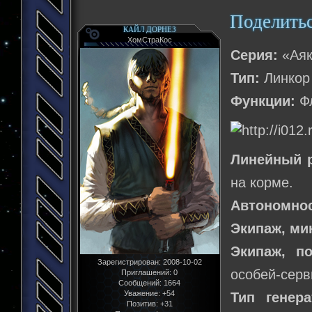
Поделить
КАЙЛ ДОРНЕЗ
ХомСтраКос
Серия:
«Аяк
Тип:
Линкор
Функции:
Фл
Линейный 
на корме.
Автономнос
Экипаж, м
Экипаж, п
Зарегистрирован
: 2008-10-02
особей-серв
Приглашений:
0
Сообщений:
1664
Уважение:
+54
Тип генера
Позитив:
+31