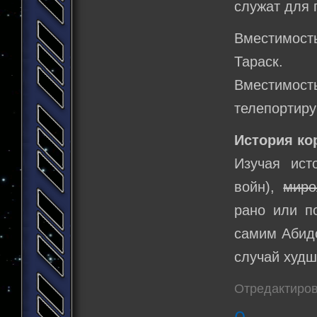
служат для 
Вместимость
Тараск.
Вместимо
телепортир
История ко
Изучая ист
войн),
мир
рано или п
самим Абидо
случай худш
Отредактиров