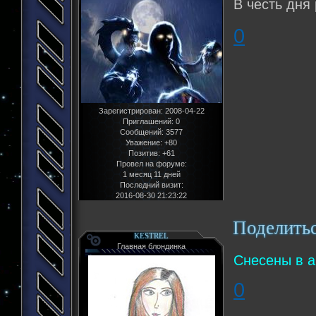
В честь дня
0
Зарегистрирован
: 2008-04-22
Приглашений:
0
Сообщений:
3577
Уважение:
+80
Позитив:
+61
Провел на форуме:
1 месяц 11 дней
Последний визит:
2016-08-30 21:23:22
Поделить
KESTREL
Главная блондинка
Снесены в а
0