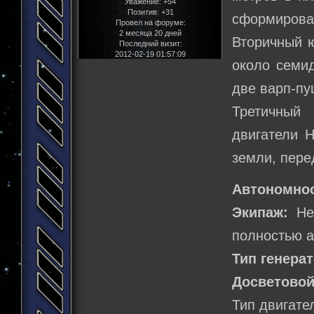
Уважение:
+54
Позитив:
+31
сформирова
Провел на форуме:
2 месяца 20 дней
Вторичный ю
Последний визит:
2012-02-19 01:57:09
около семид
две варп-пу
Третичный
двигатели Н
земли, пере
Автономнос
Экипаж:
Не 
полностью а
Тип генерат
Досветовой
Тип двигате