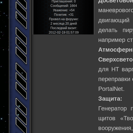
Досветово
Приглашений:
0
Сообщений:
1664
маневровог
Уважение:
+54
Позитив:
+31
двигающи
Провел на форуме:
2 месяца 20 дней
Последний визит:
делать пир
2012-02-19 01:57:09
например ст
Атмосферн
Сверхсвето
для НТ вар
переправки 
PortalNet.
Защита:
Генератор п
щитов «Тво
вооружения