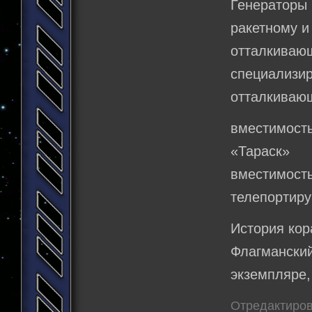
Генераторы 
ракетному и
отталкиваю
специали
отталкивающ
вместимост
«Тараск»
вместимос
телепортир
История кор
Флагманск
экземпляре,
Отредактиров