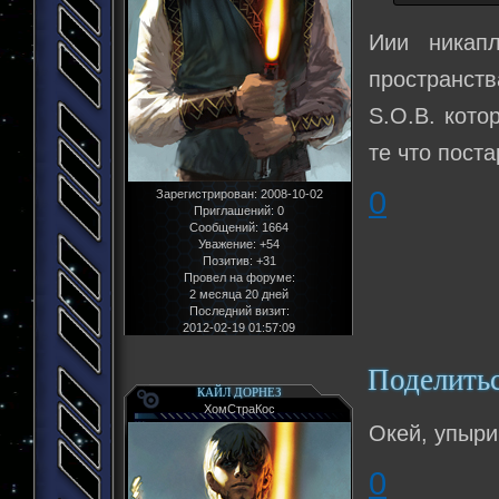
Иии никап
пространств
S.O.B. кото
те что пост
0
Зарегистрирован
: 2008-10-02
Приглашений:
0
Сообщений:
1664
Уважение:
+54
Позитив:
+31
Провел на форуме:
2 месяца 20 дней
Последний визит:
2012-02-19 01:57:09
Поделить
КАЙЛ ДОРНЕЗ
ХомСтраКос
Окей, упыри
0