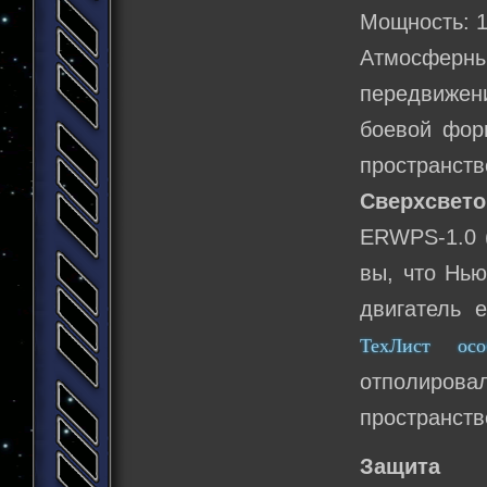
Мощность: 
Атмосферны
передвижени
боевой фор
пространств
Сверхсвето
ERWPS-1.0 (
вы, что Нью
двигатель 
ТехЛист ос
отполиров
пространств
Защита