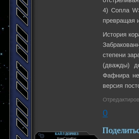
4) Сопла W
превращая и
История кор
Забракован
степени за
(дважды) д
Фафнира не
версия пост
Отредактиров
0
Поделить
КАЙЛ ДОРНЕЗ
ХомСтраКос