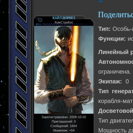
Поделить
КАЙЛ ДОРНЕЗ
ХомСтраКос
Тип:
Особь-а
Функции:
ис
Линейный р
Автономно
ограничена.
Экипаж:
0
Тип генера
корабля-мат
Досветовой
Зарегистрирован
: 2008-10-02
Тип двигате
Приглашений:
0
Сообщений:
1664
Мощность дв
Уважение:
+54