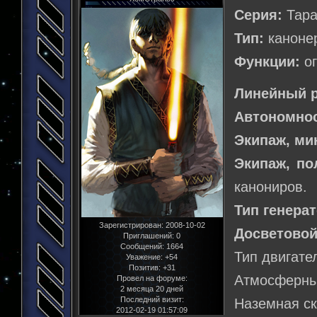
Серия:
Тара
Тип:
канонер
Функции:
ог
Линейный р
Автономнос
Экипаж, м
Экипаж, по
канониров.
Тип генера
Зарегистрирован
: 2008-10-02
Досветовой
Приглашений:
0
Сообщений:
1664
Тип двигате
Уважение:
+54
Позитив:
+31
Атмосферный
Провел на форуме:
2 месяца 20 дней
Последний визит:
Наземная ск
2012-02-19 01:57:09