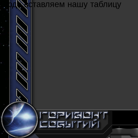
Cюда вставляем нашу таблицу