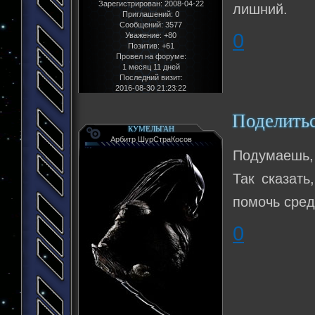
Зарегистрирован
: 2008-04-22
лишний.
Приглашений:
0
Сообщений:
3577
0
Уважение:
+80
Позитив:
+61
Провел на форуме:
1 месяц 11 дней
Последний визит:
2016-08-30 21:23:22
Поделить
КУМЕЛЬГАН
Арбитр ШурСтраКосов
Подумаешь, 
Так сказать
помочь сре
0