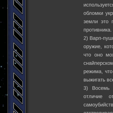
использует
обломки укр
земли это 
противника.
2) Варп-пуш
оружие, кот
что оно мо
снайперском
режима, что
выжигать вс
3) Восемь
отличие 
самоубийст
отстреливая 