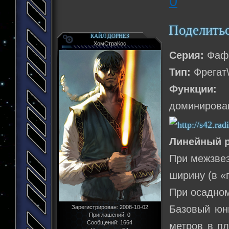
0
Поделить
КАЙЛ ДОРНЕЗ
ХомСтраКос
Серия:
Фаф
Тип:
Фрегат
Функции:
В
доминирова
Линейный р
При межзвез
ширину (в «п
При осадно
Базовый юни
Зарегистрирован
: 2008-10-02
Приглашений:
0
Сообщений:
1664
метров в пл