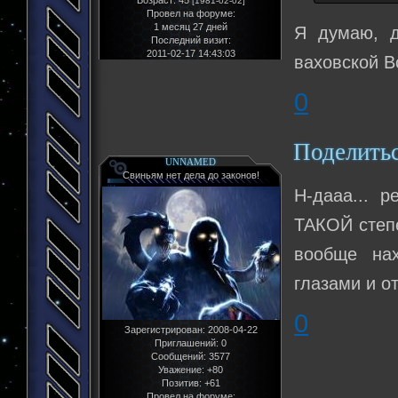
[1981-02-02]
Провел на форуме:
1 месяц 27 дней
Я думаю, д
Последний визит:
2011-02-17 14:43:03
ваховской В
0
Поделить
UNNAMED
Свиньям нет дела до законов!
Н-дааа... 
ТАКОЙ степе
вообще нах
глазами и о
0
Зарегистрирован
: 2008-04-22
Приглашений:
0
Сообщений:
3577
Уважение:
+80
Позитив:
+61
Провел на форуме: