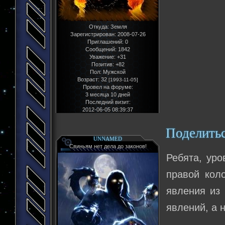
Откуда:
Земля
Зарегистрирован
: 2008-07-26
Приглашений:
0
Сообщений:
1842
Уважение:
+31
Позитив:
+82
Пол:
Мужской
Возраст:
32
[1993-11-05]
Провел на форуме:
3 месяца 10 дней
Последний визит:
2012-06-05 08:39:37
Поделить
UNNAMED
Свиньям нет дела до законов!
Ребята, уро
правой кол
явления из
явлений, а 