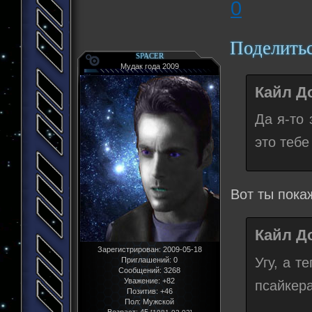
0
Поделить
SPACER
Мудак года 2009
Кайл До
Да я-то 
это тебе
Вот ты покаж
Кайл До
Зарегистрирован
: 2009-05-18
Угу, а т
Приглашений:
0
Сообщений:
3268
Уважение:
+82
псайкера
Позитив:
+46
Пол:
Мужской
Возраст:
45