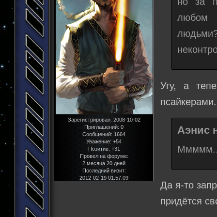
но за п
любом 
людьми?
неконтр
Угу, а теп
псайкерами.
Зарегистрирован
: 2008-10-02
Приглашений:
0
Аэнис н
Сообщений:
1664
Уважение:
+54
Ммммм...
Позитив:
+31
Провел на форуме:
2 месяца 20 дней
Последний визит:
2012-02-19 01:57:09
Да я-то зап
придётся св