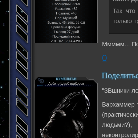
Сообщений:
3268
Уважение:
+82
Так что
Позитив:
+46
Пол:
Мужской
только т
Возраст:
45
[1981-02-02]
Провел на форуме:
1 месяц 27 дней
Последний визит:
2011-02-17 14:43:03
Ммммм... По
0
Поделить
КУМЕЛЬГАН
Арбитр ШурСтраКосов
"ЗВшники ло
Вархаммер-
(практическ
людьми?),
неконтролир