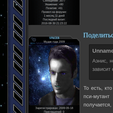
Сообщений:
3577
Уважение:
+80
Позитив:
+61
Провел на форуме:
1 месяц 11 дней
Последний визит:
2016-08-30 21:23:22
Поделить
SPACER
Мудак года 2009
Unname
Аэнис, 
зависит 
То есть, кт
пси-мутан
получается,
Зарегистрирован
: 2009-05-18
Приглашений:
0