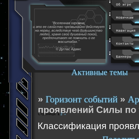
Об игре
Новичкам
"Вселенная огромна,
и это ее свойство чрезвычайно действует
на нервы, вследствие чего большинство
Навигация
людей, храня свой душевный покой,
предпочитают не помнить о ее
масштабах."
Контакты
© Дуглас Адамс
Баннеры
Активные темы
»
»
Горизонт событий
Ар
проявлений Силы по
Страница:
1
2
»
Классификация проявл