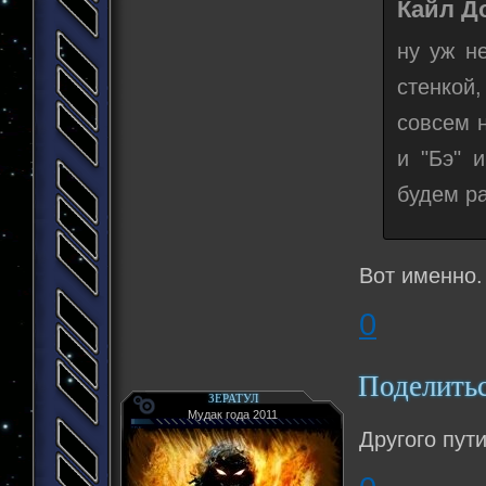
Кайл До
ну уж н
стенкой
совсем н
и "Бэ" 
будем ра
Вот именно.
0
Поделить
ЗЕРАТУЛ
Мудак года 2011
Другого пути