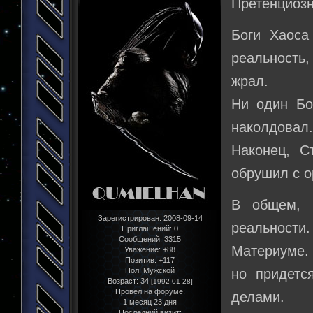
Претенциозн
Боги Хаоса
реальность,
жрал.
Ни один Бо
наколдовал
Наконец, С
обрушил с о
В общем, 
Зарегистрирован
: 2008-09-14
реальности
Приглашений:
0
Сообщений:
3315
Материуме. 
Уважение:
+88
Позитив:
+117
Пол:
Мужской
но придетс
Возраст:
34
[1992-01-28]
Провел на форуме:
делами.
1 месяц 23 дня
Последний визит: