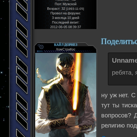
Пол:
Мужской
Возраст:
32
[1993-11-05]
Провел на форуме:
3 месяца 10 дней
Последний визит:
2012-06-05 08:39:37
Поделить
КАЙЛ ДОРНЕЗ
ХомСтраКос
Unname
ребята, 
ну уж нет. 
тут ты тиск
вопросов? Д
религию под