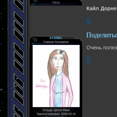
Гость
Кайл Дорне
0
Поделить
KESTREL
Главная блондинка
Очень полез
0
Откуда:
Центр Мира
Зарегистрирован
: 2008-03-16