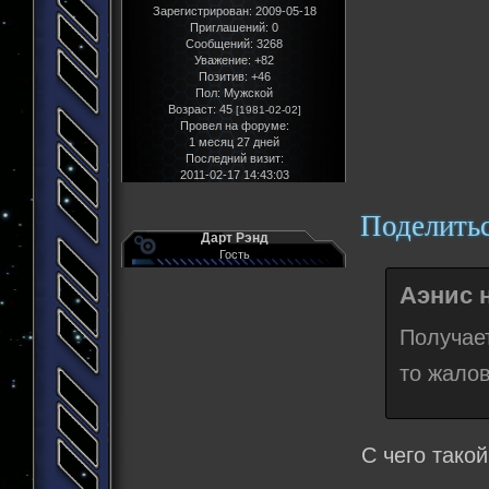
Зарегистрирован
: 2009-05-18
Приглашений:
0
Сообщений:
3268
Уважение:
+82
Позитив:
+46
Пол:
Мужской
Возраст:
45
[1981-02-02]
Провел на форуме:
1 месяц 27 дней
Последний визит:
2011-02-17 14:43:03
Поделить
Дарт Рэнд
Гость
Аэнис н
Получает
то жалов
С чего тако