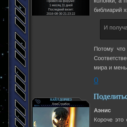
колонки, а 
Провел на форуме:
1 месяц 11 дней
библиарий х
Последний визит:
2016-08-30 21:23:22
И получ
Потому что
Соответств
мира и мень
0
Поделить
КАЙЛ ДОРНЕЗ
ХомСтраКос
Аэнис
Короче это 