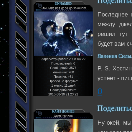
Поделить
UNNAMED
Свиньям нет дела до законов!
Последнее 
между джед
решил тут 
будет вам с
Явления Силы.
Зарегистрирован
: 2008-04-22
Приглашений:
0
P. S. Хости
Сообщений:
3577
Уважение:
+80
Позитив:
+61
успеет - пи
Провел на форуме:
1 месяц 11 дней
0
Последний визит:
2016-08-30 21:23:22
Поделить
КАЙЛ ДОРНЕЗ
ХомСтраКос
Ну окей, мы