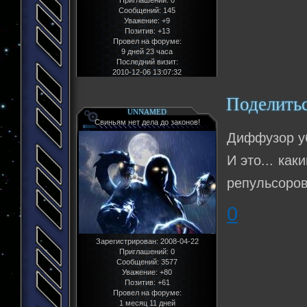
Приглашений:
0
Сообщений:
145
Уважение:
+9
Позитив:
+13
Провел на форуме:
9 дней 23 часа
Последний визит:
2010-12-06 13:07:32
Поделить
UNNAMED
Свиньям нет дела до законов!
Диффузор у
И это... ка
репульсоров
0
Зарегистрирован
: 2008-04-22
Приглашений:
0
Сообщений:
3577
Уважение:
+80
Позитив:
+61
Провел на форуме:
1 месяц 11 дней