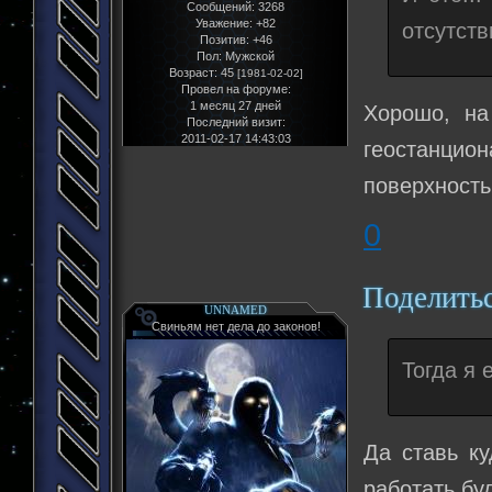
Сообщений:
3268
Уважение:
+82
отсутст
Позитив:
+46
Пол:
Мужской
Возраст:
45
[1981-02-02]
Провел на форуме:
1 месяц 27 дней
Хорошо, на
Последний визит:
2011-02-17 14:43:03
геостанци
поверхност
0
Поделить
UNNAMED
Свиньям нет дела до законов!
Тогда я 
Да ставь ку
работать бу