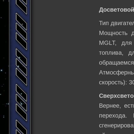
Досветовой
Тип двигате
Мощность д
MGLT, для
топлива, д
обращаемся 
Атмосферн
скорость): 
Сверхсвето
Вернее, ес
перехода.
сгенериров