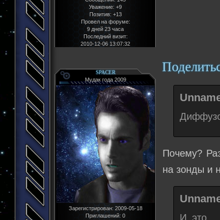
Уважение:
+9
Позитив:
+13
Провел на форуме:
9 дней 23 часа
Последний визит:
2010-12-06 13:07:32
Поделить
SPACER
Мудак года 2009
Unname
Диффузо
Почему? Раз
на зонды и 
Unname
Зарегистрирован
: 2009-05-18
И это..
Приглашений:
0