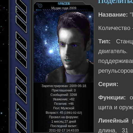
Поделить
SPACER
Мудак года 2009
Название:
"
Количество 
Тип:
Станци
двигатель.
поддержив
репульсоров
Серия:
Зарегистрирован
: 2009-05-18
Приглашений:
0
Сообщений:
3268
Функции:
об
Уважение:
+82
Позитив:
+46
щита и оруж
Пол:
Мужской
Возраст:
45
[1981-02-02]
Провел на форуме:
Линейный 
1 месяц 27 дней
Последний визит:
длина, 31 
2011-02-17 14:43:03