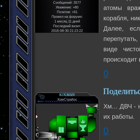
Сообщений:
3577
атомы враж
Уважение:
+80
Позитив:
+61
Провел на форуме:
корабля, ни
1 месяц 11 дней
Последний визит:
Далее, ес
2016-08-30 21:23:22
перепутать,
виде чисто
происходит 
0
Поделить
KOLMAN
ХомСтраКос
Хм... ДВЧ -
их работы.
0