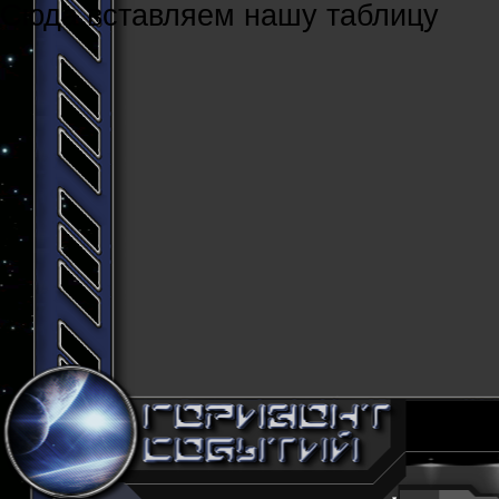
Cюда вставляем нашу таблицу