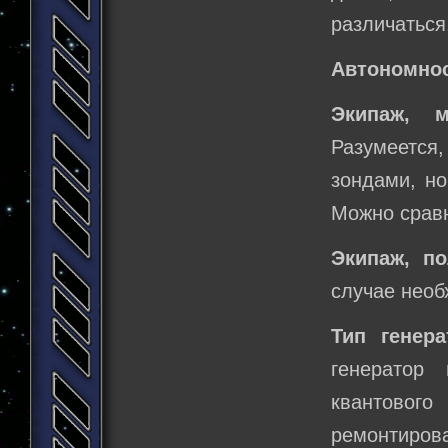
различаться
Автономнос
Экипаж, м
Разумеется,
зондами, но
Можно сравн
Экипаж, п
случае необ
Тип генер
генератор 
квантовог
ремонтирова