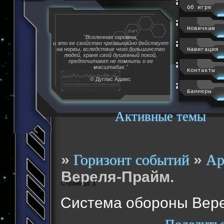
Об игре
Новичкам
"Вселенная огромна,
и это ее свойство чрезвычайно действует
на нервы, вследствие чего большинство
Навигация
людей, храня свой душевный покой,
предпочитают не помнить о ее
масштабах."
Контакты
© Дуглас Адамс
Баннеры
Активные темы
»
»
Горизонт событий
Ар
Вереля-Прайм.
Страница:
1
Система обороны Вер