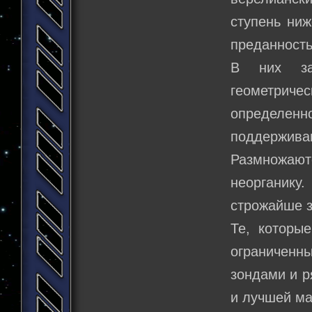
ступень ниж
преданность
В них зал
геометричес
определен
поддерживаю
Размножаю
неорганику
строжайше 
Те, которы
ограниченны
зондами и р
и лучшей ма