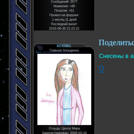
Сообщений:
3577
Уважение:
+80
Позитив:
+61
Провел на форуме:
1 месяц 11 дней
Последний визит:
2016-08-30 21:23:22
Поделить
KESTREL
Главная блондинка
Снесены в а
0
Откуда:
Центр Мира
Зарегистрирован
: 2008-03-16