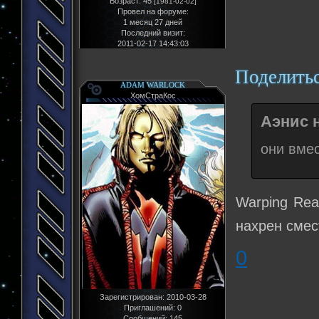
Возраст:
45
[1981-02-02]
Провел на форуме:
1 месяц 27 дней
Последний визит:
2011-02-17 14:43:03
Поделить
ADAM WARLOCK
ХомСтраКос
Аэнис н
они вмес
Warping Rea
нахрен смес
0
Зарегистрирован
: 2010-03-28
Приглашений:
0
Сообщений:
145