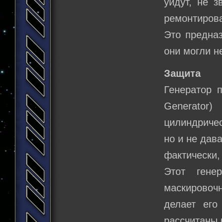
уйдут, не з
ремонтирова
Это предназ
они могли н
Защита
Генератор 
Generator
цилиндричес
но и не дав
фактически,
Этот гене
маскировоч
делает его
рассчитаны 