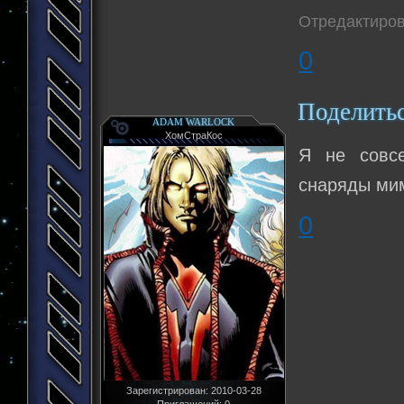
Отредактиров
0
Поделить
ADAM WARLOCK
ХомСтраКос
Я не совсе
снаряды мим
0
Зарегистрирован
: 2010-03-28