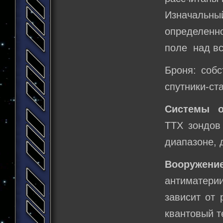
Изначальн
определенн
поле над вс
Броня: собс
спутники-ст
Системы о
ТТХ зондов
диапазоне, 
Вооружени
антиматерии
зависит от 
квантовый т