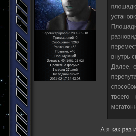
площадк
установк
Площадк
Зарегистрирован
: 2009-05-18
разнови
Приглашений:
0
Сообщений:
3268
перемес
Уважение:
+82
Позитив:
+46
внутрь с
Пол:
Мужской
Возраст:
45
[1981-02-02]
Провел на форуме:
Далее, 
1 месяц 27 дней
Последний визит:
перепут
2011-02-17 14:43:03
способо
твоего 
мегатонн
А я как раз