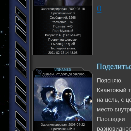
0
Зарегистрирован
: 2009-05-18
Приглашений:
0
Сообщений:
3268
Уважение:
+82
Позитив:
+46
Пол:
Мужской
Возраст:
45
[1981-02-02]
Провел на форуме:
1 месяц 27 дней
Последний визит:
2011-02-17 14:43:03
Поделить
UNNAMED
Свиньям нет дела до законов!
Поясняю.
Квантовый т
на цель, с 
место внутр
Площадки 
Зарегистрирован
: 2008-04-22
разновиднос
Приглашений:
0