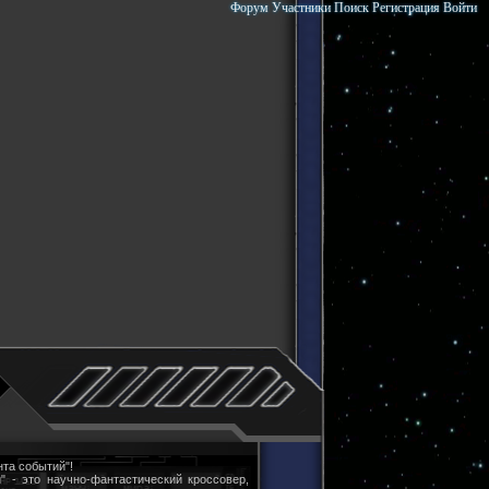
Форум
Участники
Поиск
Регистрация
Войти
та событий"!
" - это научно-фантастический кроссовер,