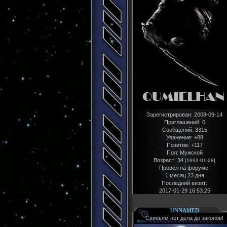
Зарегистрирован
: 2008-09-14
Приглашений:
0
Сообщений:
3315
Уважение:
+88
Позитив:
+117
Пол:
Мужской
Возраст:
34
[1992-01-28]
Провел на форуме:
1 месяц 23 дня
Последний визит:
2017-01-29 16:53:25
UNNAMED
Свиньям нет дела до законов!