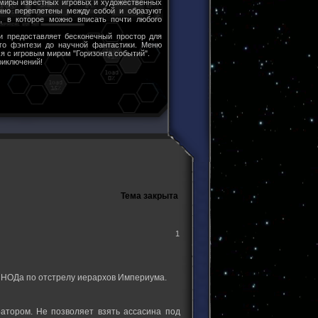
 миры известных игровых и художественных
чно переплетены между собой и образуют
ы, в которое можно вписать почти любого
и предоставляет бесконечный простор для
ого фэнтези до научной фантастики. Меню
я с игровым миром "Горизонта событий".
риключений!
Тема закрыта
1
й НОДа по отстрелу иерархов Империума.
ом. Не позволяет взять ассасина под