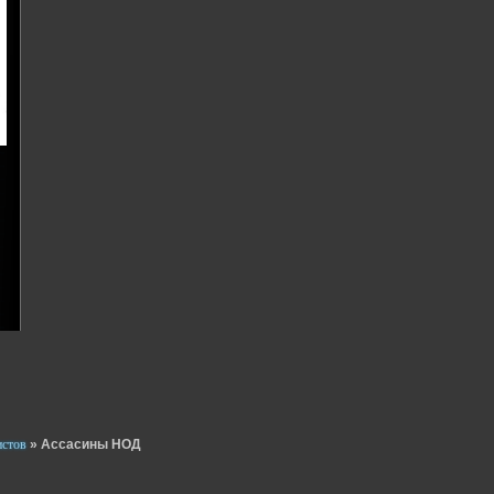
истов
»
Ассасины НОД