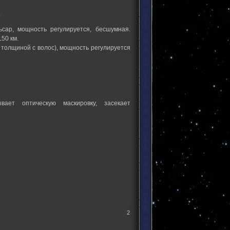
.
сар, мощность регулируется, бесшумная.
50 км.
иной с волос), мощность регулируется
ает оптическую маскировку, засекает
2