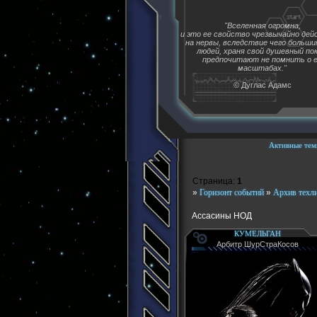
"Вселенная огромна,
и это ее свойство чрезвычайно де
на нервы, вследствие чего больш
людей, храня свой душевный пок
предпочитают не помнить о 
масштабах."
© Дуглас Адамс
Активные тем
Страница:
1
»
Горизонт событий
»
Архив техл
Ассасины НОД
КУМЕЛЬГАН
Арбитр ШурСтраКосов