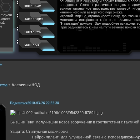
основанный в 2008 году и совместивший в себе
вселенных. Сюжеты различных фандомов логи
Новичкам
единое органичное пространство ролевой игр
каноничного или авторского персонажа.
йствует
Игровой мир не ограничивает Вашу фантазию 
инство
Навигация
множества интересных квестов от классическ
ой,
"Навигация" поможет Вам подробнее ознакомитьс
ее
Присоединяйтесь к нам на пути вечного поиска п
Контакты
Баннеры
ы
истов
»
Ассасины НОД
Поделиться
2010-03-26 22:52:38
Бывшие Тени, получившие новое вооружении в соответствии с тактико
Защита: Стигиумная маскировка.
Нейроимплант, для улучшенной связи с исповедником-куратор