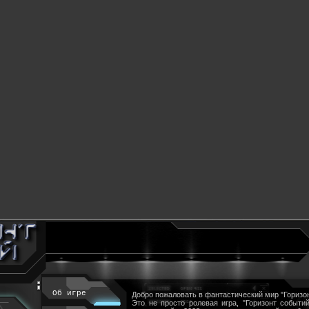
Об игре
Добро пожаловать в фантастический мир "Горизон
Это не просто ролевая игра, "Горизонт событий