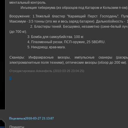
ментальный контроль.
Инъекция тибериума (из образцов под Катаром и Кольским п-ом)
Вооружение: 1.Тяжелый бластер "Карающий Перст Господень". Пуль
Максимум - 3.5 тонны (это же и весь заряд батареи). Дальнобойность - 1
2. Бластеры теней. Бесшумно, незаметно (сине-белый луч толщ
(до 700 кг).
3. Бомба для самоубийства. 100 кг.
4. Плазменный резак. ПСП-оружие, 25 SBD/RU.
5. Ниндзюцу, крав-мага.
Сканеры: Инфракрасные визоры, импульсные сканеры (раскрыв
электромагнитные поля техники), оптические визоры (обзор до 200 км).
Отредактировано Алканфель (2010-03-26 23:04:25)
0
Поделиться
2010-03-27 21:13:07
Приняты.