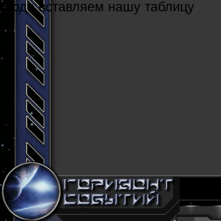
Cюда вставляем нашу таблицу