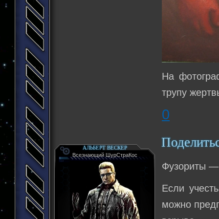
На фотогра
трупу жертв
0
Поделить
АЛЬБЕРТ ВЕСКЕР
Всезнающий ШурСтраКос
Фузориты — 
Если учест
можно предп