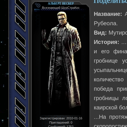
Поделить
АЛЬБЕРТ ВЕСКЕР
Всезнающий ШурСтраКос
Название:
A
Рубеола.
Вид:
Мутиро
История:
..
и его фина
гробнице у
усыпальниц
количество
победа при
гробницы л
каирской бо
...На протя
Зарегистрирован
: 2010-01-16
Приглашений:
0
скоропости
Сообщений:
1752