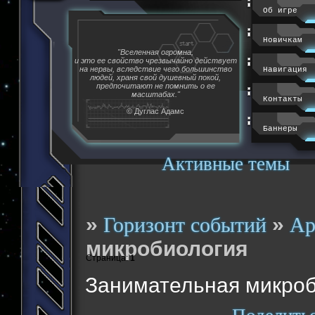
Об игре
Новичкам
"Вселенная огромна,
и это ее свойство чрезвычайно действует
на нервы, вследствие чего большинство
Навигация
людей, храня свой душевный покой,
предпочитают не помнить о ее
масштабах."
Контакты
© Дуглас Адамс
Баннеры
Активные темы
»
»
Горизонт событий
Ар
микробиология
Страница:
1
Занимательная микро