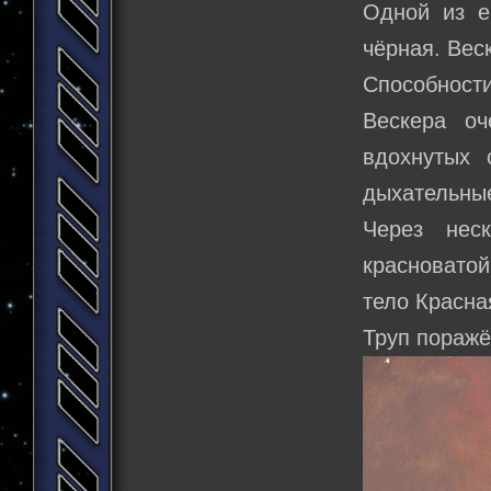
Одной из е
чёрная. Веск
Способност
Вескера оч
вдохнутых 
дыхательные
Через нес
красноватой
тело Красна
Труп поражё