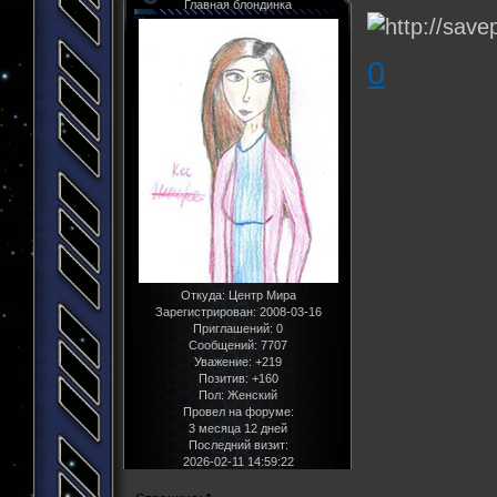
Главная блондинка
0
Откуда:
Центр Мира
Зарегистрирован
: 2008-03-16
Приглашений:
0
Сообщений:
7707
Уважение:
+219
Позитив:
+160
Пол:
Женский
Провел на форуме:
3 месяца 12 дней
Последний визит:
2026-02-11 14:59:22