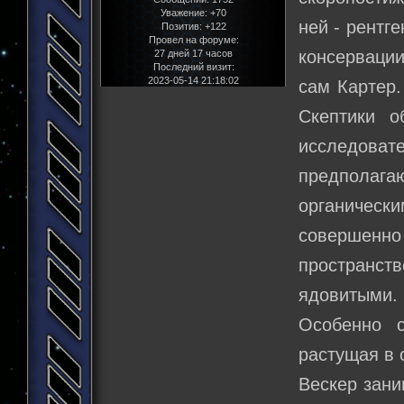
Уважение:
+70
ней - рентг
Позитив:
+122
Провел на форуме:
консерваци
27 дней 17 часов
Последний визит:
2023-05-14 21:18:02
сам Картер
Скептики о
исследоват
предполаг
органическ
совершенно 
пространс
ядовитыми.
Особенно с
растущая в 
Вескер зани