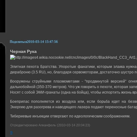
Поделиться
2010-03-14 15:47:56
Черная Рука
Элитная пехота Братства. Упоротые фанатики, которым элакка нужна 
дюраброню (3.5 RU), но, благодаря сервомоторам, достаточно шустро 
Вооружены струйными плазмометами - "продвинутой версией" огне
дальнобойной (350-370 метров). Что уж говорить о пехоте, которая зап
Носят с собой ЭМИ-гранаты (одна на бойца), чтобы испортить жизнь враг
Боеприпас пополняется из воздуха или, если борьба идет на безв
Энергию для разогрева и наводящего лазера подают переносные бата
Тибериевые инъекции отвергают по идеологическим соображениям.
Отредактировано Алканфель (2010-03-14 20:04:23)
0