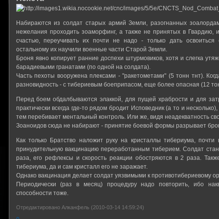
Набираются из солдат старых армий Земли, разогнанных зоалорда
нежелания проходить зоаморфинг, а также не принятых в Гвардию, 
счастью, переучивать их почти не надо - только дать освоиться
остальному их научили военные части Старой Земли.
Броня явно копирует ранние доспехи штурмовиков, хотя и слегка ут
барадиевыми гранатами (по одной на солдата).
Часть пехоты вооружена плексами - "ракетометами" (5 тонн тнт). Ког
разновидность - с тибериевым боеприпасом, еще более опасная (12 тон
Перед боем обдалбываются элаккой, для пущей храбрости и для зат
практически всегда где-то рядом бродит Исповедник (а то и несколько
тем перебивает ментальный контроль. Или же, видя неадекватность сво
Зоаноидов сюда не набирают - принятие боевой формы разрывает брон
Как только Братство наложит руку на кристаллы тибериума, почти 
принудительную вакцинацию переработанным тиберием. Солдат стано
раза, его рефлексы и скорость реакции обостряются в 2 раза. Так
тибериума, да и сам кристалл его не заражает.
Однако вакцинация делает солдат уязвимыми к противотибериевому о
Периодически (раз в месяц) процедуру надо повторить, ибо нак
способности тоже.
Отредактировано Алканфель (2010-03-14 14:59:24)