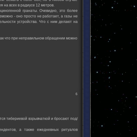
я на всех в радиусе 12 метров.
циногенной гранаты. Очевидно, это более
можно - оно просто не работает, а газы не
ельности устройства. Что с ним делают на
к что при неправильном обращении можно
6
ся тибериевой взрывчаткой и бросают под/
ендентов, а также ежедневных ритуалов