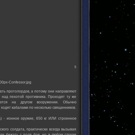
5
ать протолордов, а потому они направляют
ь над пехотой противника. Проходят ту же
уются на другом вооружении. Обычно
ходят кабалами по несколько священников.
) - ионное оружие, 650 кг ИЛИ строенное
 солдата, практически всегда вызывая
или бежать с поля боя, но в любом случае