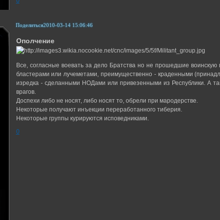
0
Поделиться
2010-03-14 15:06:46
Ополчение
Все, согласные воевать за дело Братства но не прошедшие воинскую
бластерами или лучеметами, преимущественно - краденными (принад
изредка - сделанными НОДами или привезенными из Республики. А так
врагов.
Доспехи либо не носят, либо носят то, обрели при мародерстве.
Некоторые получают инъекции переработанного тиберия.
Некоторые группы курируются исповедниками.
0