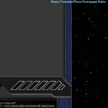
Форум
Участники
Поиск
Регистрация
Войти
та событий"!
" - это научно-фантастический кроссовер,