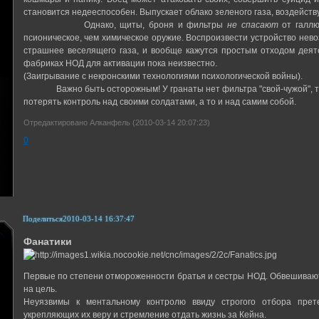
становится недееспособен. Выпускает облако зеленого газа, воздейству
Однако, щиты, броня и фильтры
не спасают
от галлю
псионическое, чем химическое оружие. Воспроизвести устройство невоз
страшнее веселящего газа, и вообще кажутся простым отходом деят
фабриках НОД для активации пока неизвестно.
(Заигрывание с некронскими технологиями психологической войны).
Важно быть осторожным! У гранаты нет фильтра "свой-чужой", та
потерять контроль над своими солдатами, а то и над самим собой.
Отредактировано Алканфель (2010-03-14 20:07:23)
0
Поделиться
2010-03-14 16:37:47
Фанатики
Первые по степени отмороженности братья и сестры НОД. Обвешивают
на цель.
Неуязвимы к ментальному контролю ввиду строгого отбора прет
укрепляющих их веру и стремление отдать жизнь за Кейна.