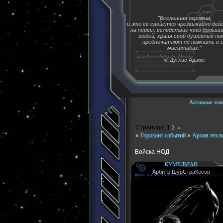
"Вселенная огромна,
и это ее свойство чрезвычайно де
на нервы, вследствие чего больш
людей, храня свой душевный пок
предпочитают не помнить о 
масштабах."
© Дуглас Адамс
Активные тем
Страница:
1
2
»
»
Горизонт событий
»
Архив техл
Войска НОД
КУМЕЛЬГАН
Арбитр ШурСтраКосов