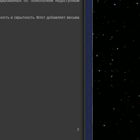
ндированных по технологиям недоступным
ность и скрытность. Флот добавляет весьма
2