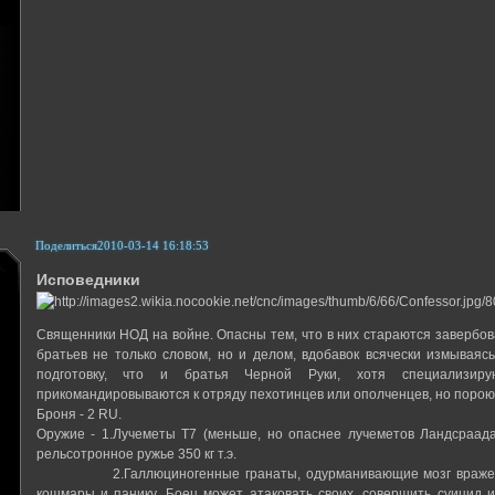
Поделиться
2010-03-14 16:18:53
Исповедники
Священники НОД на войне. Опасны тем, что в них стараются завербов
братьев не только словом, но и делом, вдобавок всячески измываяс
подготовку, что и братья Черной Руки, хотя специализир
прикомандировываются к отряду пехотинцев или ополченцев, но порою 
Броня - 2 RU.
Оружие - 1.Лучеметы Т7 (меньше, но опаснее лучеметов Ландсраада
рельсотронное ружье 350 кг т.э.
2.Галлюциногенные гранаты, одурманивающие мозг вражеского
кошмары и панику. Боец может атаковать своих, совершить суицид 