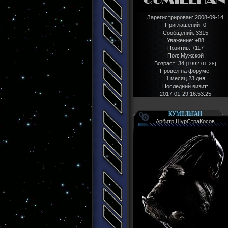
Зарегистрирован
: 2008-09-14
Приглашений:
0
Сообщений:
3315
Уважение:
+88
Позитив:
+117
Пол:
Мужской
Возраст:
34
[1992-01-28]
Провел на форуме:
1 месяц 23 дня
Последний визит:
2017-01-29 16:53:25
КУМЕЛЬГАН
Арбитр ШурСтраКосов