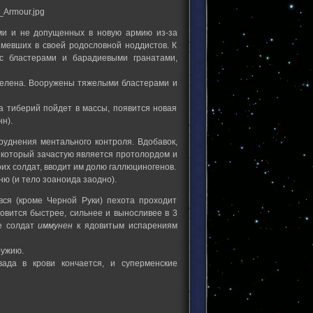
ми и не допущенных в новую армию из-за
имевших в своей родословной ноддистов. К
 с бластерами и барадиевыми гранатами,
яжелена. Вооружены тяжелыми бластерами и
да тиберий пойдет в массы, появится новая
н).
руднения ментального контроля. Вдобавок,
), который зачастую является протолордом и
их солдат, вводит им долю галлюциногенов.
ю (и тело зоаноида заодно).
вся (кроме Черной Руки) пехота проходит
вится быстрее, сильнее и выносливее в 3
же солдат
иммунен
к ядовитым испарениям
ружию.
вада в крови кончается, и суперменские