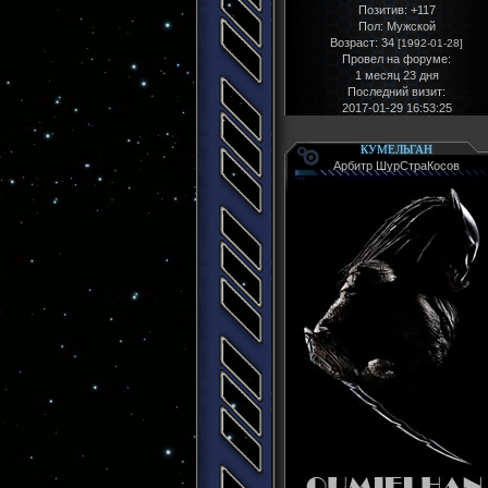
Позитив:
+117
Пол:
Мужской
Возраст:
34
[1992-01-28]
Провел на форуме:
1 месяц 23 дня
Последний визит:
2017-01-29 16:53:25
КУМЕЛЬГАН
Арбитр ШурСтраКосов