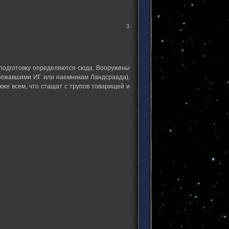
3
 подготовку определяются сюда. Вооружены
лежавшими ИГ или наемникам Ландсраада),
же всем, что стащат с трупов товарищей и