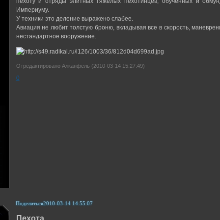
пехоту и отряды элитных тяжелых пехотинцев, обученных и обму
Империуму.
У техники это деление выражено слабее.
Авиация не любит толстую броню, вкладывая все в скорость, маневрен
нестандартное вооружение.
Отредактировано Алканфель (2010-03-14 15:27:49)
0
Поделиться
2010-03-14 14:55:07
Пехота