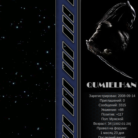
Зарегистрирован
: 2008-09-14
Приглашений:
0
Сообщений:
3315
Уважение:
+88
Позитив:
+117
Пол:
Мужской
Возраст:
34
[1992-01-28]
Провел на форуме:
1 месяц 23 дня
Последний визит: