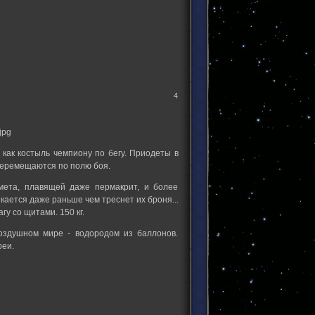
4
как костыль чемпиону по бегу. Приодеты в
перемещаются по полю боя.
мета, плавящей даже пермакрит, и более
екается даже раньше чем треснет их броня...
у со щитами. 150 кг.
оздушном мире - водородом из баллонов.
реи.