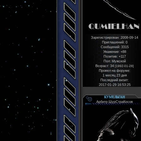
Зарегистрирован
: 2008-09-14
Приглашений:
0
Сообщений:
3315
Уважение:
+88
Позитив:
+117
Пол:
Мужской
Возраст:
34
[1992-01-28]
Провел на форуме:
1 месяц 23 дня
Последний визит:
2017-01-29 16:53:25
КУМЕЛЬГАН
Арбитр ШурСтраКосов