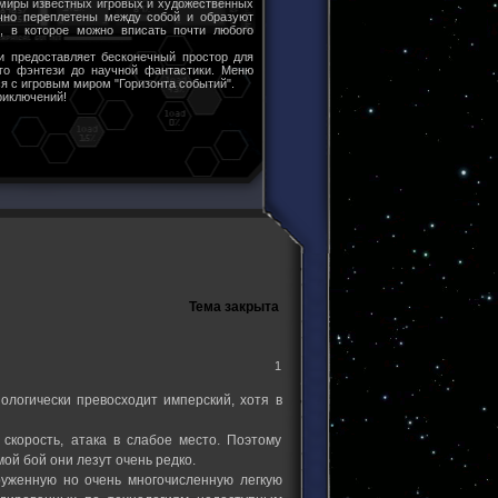
 миры известных игровых и художественных
чно переплетены между собой и образуют
ы, в которое можно вписать почти любого
и предоставляет бесконечный простор для
ого фэнтези до научной фантастики. Меню
я с игровым миром "Горизонта событий".
риключений!
Тема закрыта
1
ологически превосходит имперский, хотя в
 скорость, атака в слабое место. Поэтому
ой бой они лезут очень редко.
руженную но очень многочисленную легкую