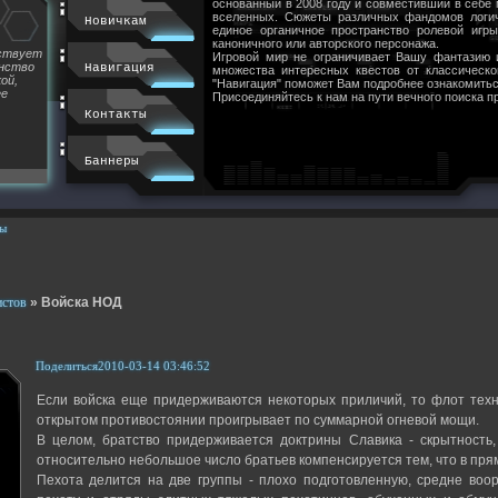
основанный в 2008 году и совместивший в себе
вселенных. Сюжеты различных фандомов логи
Новичкам
единое органичное пространство ролевой игр
каноничного или авторского персонажа.
йствует
Игровой мир не ограничивает Вашу фантазию 
инство
Навигация
множества интересных квестов от классическ
ой,
"Навигация" поможет Вам подробнее ознакомитьс
ее
Присоединяйтесь к нам на пути вечного поиска п
Контакты
Баннеры
ы
истов
»
Войска НОД
Поделиться
2010-03-14 03:46:52
Если войска еще придерживаются некоторых приличий, то флот техн
открытом противостоянии проигрывает по суммарной огневой мощи.
В целом, братство придерживается доктрины Славика - скрытность,
относительно небольшое число братьев компенсируется тем, что в прям
Пехота делится на две группы - плохо подготовленную, средне воо