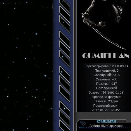
Зарегистрирован
: 2008-09-14
Приглашений:
0
Сообщений:
3315
Уважение:
+88
Позитив:
+117
Пол:
Мужской
Возраст:
34
[1992-01-28]
Провел на форуме:
1 месяц 23 дня
Последний визит:
2017-01-29 16:53:25
КУМЕЛЬГАН
Арбитр ШурСтраКосов