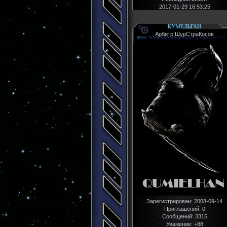
2017-01-29 16:53:25
КУМЕЛЬГАН
Арбитр ШурСтраКосов
Зарегистрирован
: 2008-09-14
Приглашений:
0
Сообщений:
3315
Уважение:
+88