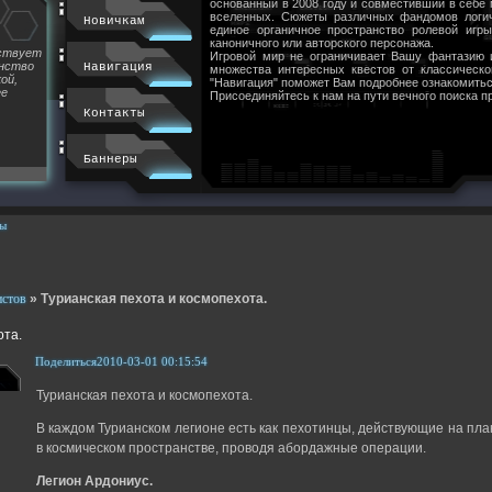
основанный в 2008 году и совместивший в себе
вселенных. Сюжеты различных фандомов логи
Новичкам
единое органичное пространство ролевой игр
каноничного или авторского персонажа.
йствует
Игровой мир не ограничивает Вашу фантазию 
инство
Навигация
множества интересных квестов от классическ
ой,
"Навигация" поможет Вам подробнее ознакомитьс
ее
Присоединяйтесь к нам на пути вечного поиска п
Контакты
Баннеры
ы
истов
»
Турианская пехота и космопехота.
ота.
Поделиться
2010-03-01 00:15:54
Турианская пехота и космопехота.
В каждом Турианском легионе есть как пехотинцы, действующие на пла
в космическом пространстве, проводя абордажные операции.
Легион Ардониус.