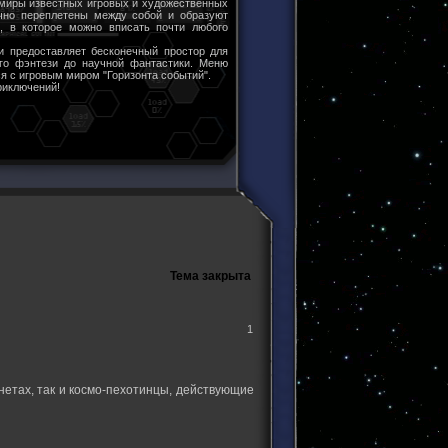
 миры известных игровых и художественных
чно переплетены между собой и образуют
ы, в которое можно вписать почти любого
и предоставляет бесконечный простор для
ого фэнтези до научной фантастики. Меню
я с игровым миром "Горизонта событий".
риключений!
Тема закрыта
1
нетах, так и космо-пехотинцы, действующие