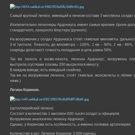
Самый крупный легион, имеющий в личном составе 3 миллиона солдат 
Исключительно легионеры Ардониуса имеют самые крепкие броне-дос
стандартного, лазерного бластера (ручного).
На вооружении у солдат Ардониуса стоят тяжёлые миномёты: дальност
3 кг тротила. Точность: до километра – 100%, 1 км – 90%, 2 км - 86%,
снаряды долетают) точность попадания в цель равна 50%.
Так же пехота и космо-пехота, легиона Ардониус, вооружены пл
выстрела сгустками плазмы 200 высрелов в минуту.
В каждом взводе, есть взводный снайпер.
Так же на вооружении легиона, стоят тяжёлые экзоскелеты и лёгкие 
ниже.)
Легион Корином.
(артиллерийский легион)
Состоит в количестве 1 миллион 600 тысяч солдат и офицеров.
Вооружение аналогично легиону Ардониус.
Однако, у Коринома есть особенность, а именно полевая артиллерия.
Количестве в арт. Легионе Корином: 3 000 едениц