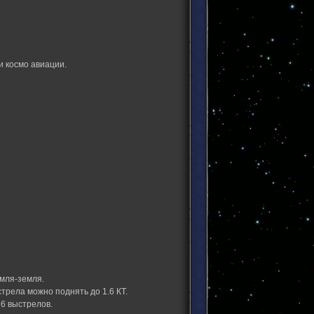
и космо авиации.
мля-земля.
трела можно поднять до 1.6 КТ.
 6 выстрелов.