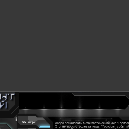
Об игре
Добро пожаловать в фантастический мир "Горизон
Это не просто ролевая игра, "Горизонт событий