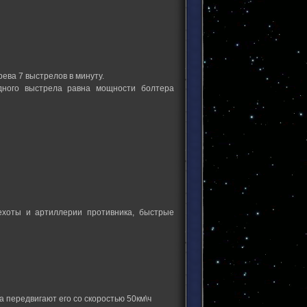
ева 7 выстрелов в минуту.
дного выстрела равна мощности болтера
ехоты и артиллерии противника, быстрые
 передвигают его со скоростью 50км\ч