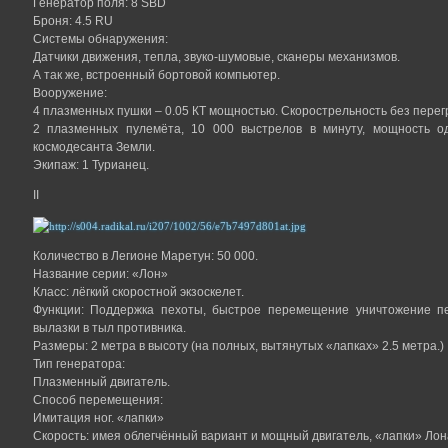
Генератор поля: 8 SBD
Броня: 4.5 RU
Системы обнаружения:
Датчики движения, тепла, звуко-шумовые, сканеры механизмов.
А так же, встроенный бортовой компьютер.
Вооружение:
4 плазменных пушки – 0.05 КТ мощностью. Скорострельность без перегр
2 плазменных пулемёта, 10 000 выстрелов в минуту, мощность о
космодесанта Земли.
Экипаж: 1 Турианец.
II
Количество в Легионе Маретун: 50 000.
Название серии: «Лон»
Класс: лёгкий скоростной экзоскелет.
Функции: Поддержка пехоты, быстрое перемещение уничтожение п
вылазки в тыл противника.
Размеры: 2 метра в высоту (на полных, вытянутых «лапках» 2.5 метра.)
Тип генератора:
Плазменный двигатель.
Способ перемещения:
Имитация ног. «лапки»
Скорость: имея облегчённый вариант и мощный двигатель, «лапки» Лона