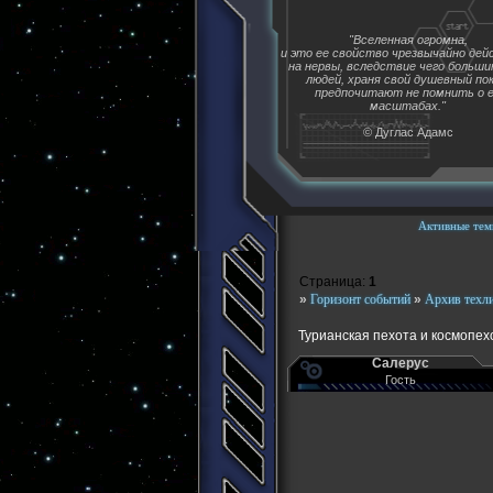
"Вселенная огромна,
и это ее свойство чрезвычайно де
на нервы, вследствие чего больш
людей, храня свой душевный пок
предпочитают не помнить о 
масштабах."
© Дуглас Адамс
Активные тем
Страница:
1
»
Горизонт событий
»
Архив техл
Турианская пехота и космопех
Салерус
Гость