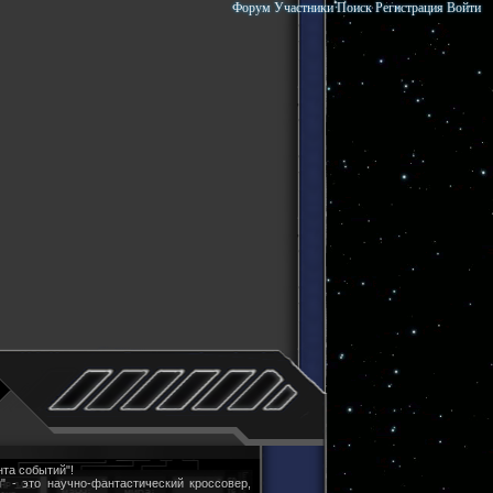
Форум
Участники
Поиск
Регистрация
Войти
та событий"!
" - это научно-фантастический кроссовер,