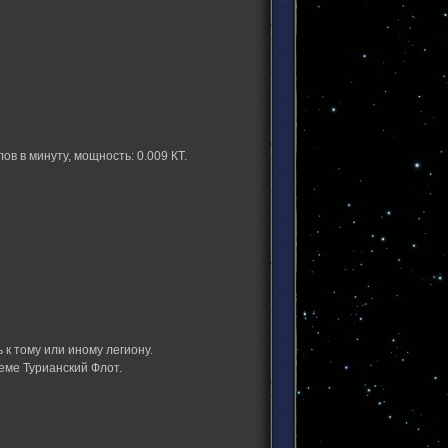
в в минуту, мощность: 0.009 КТ.
к тому или иному легиону.
еме Турианский Флот.