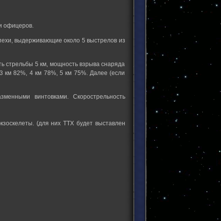
и офицеров.
пехи, выдерживающие около 5 выстрелов из
ь стрельбы 5 км, мощность взрыва снаряда
 3 км 82%, 4 км 78%, 5 км 75%. Далее (если
азменными винтовками. Скорострельность
экзоскелеты. (для них ТТХ будет выставлен