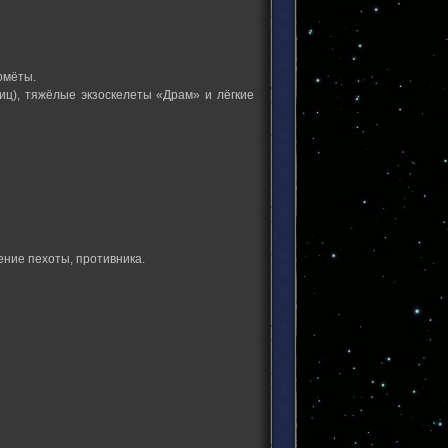
омёты.
иц), тяжёлые экзоскелеты «Драм» и лёгкие
ение пехоты, противника.