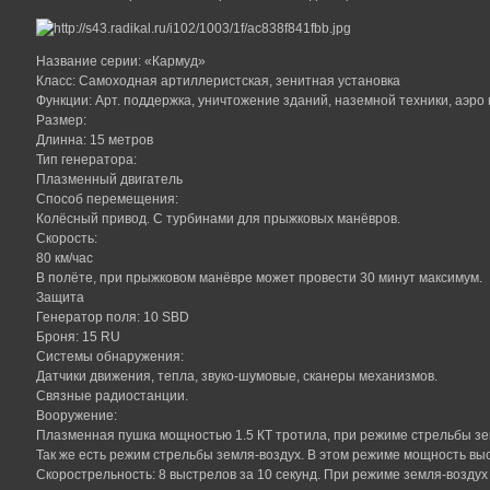
Название серии: «Кармуд»
Класс: Самоходная артиллеристская, зенитная установка
Функции: Арт. поддержка, уничтожение зданий, наземной техники, аэро 
Размер:
Длинна: 15 метров
Тип генератора:
Плазменный двигатель
Способ перемещения:
Колёсный привод. С турбинами для прыжковых манёвров.
Скорость:
80 км/час
В полёте, при прыжковом манёвре может провести 30 минут максимум.
Защита
Генератор поля: 10 SBD
Броня: 15 RU
Системы обнаружения:
Датчики движения, тепла, звуко-шумовые, сканеры механизмов.
Связные радиостанции.
Вооружение:
Плазменная пушка мощностью 1.5 КТ тротила, при режиме стрельбы зе
Так же есть режим стрельбы земля-воздух. В этом режиме мощность выс
Скорострельность: 8 выстрелов за 10 секунд. При режиме земля-воздух