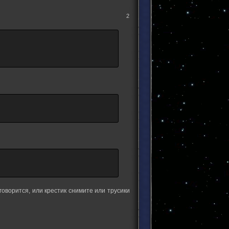
2
 говорится, или крестик снимите или трусики