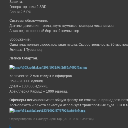
Защита:
Генератор поля 2 SBD
Броня 2.5 RU
Системы обнаружения:
Датчики движения, тепла, звуко-шумовые, сканеры механизмов.
А так же, встроенный бортовой компьютер.
Вооружение:
Одна плазменная скорострельная пушка. Скорострельность: 30 выстрело
Экипаж: 1 Турианец
Легион Омартон.
Количество: 2 млн солдат и офицеров.
Лон – 20 000 единиц
Драм – 100 000 единиц
Артиллерия Кармуд – 1000 единиц.
Офицеры легионов
имеют общую форму, ни смотря на принадлежность 
Космопехота и пехота зачастую использует транспортные суда. ТТХ в т
Отредактировано Салерус Арш-тар (2010-03-01 03:03:06)
0