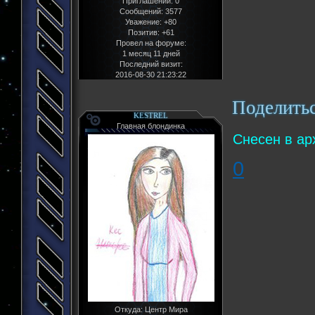
Приглашений:
0
Сообщений:
3577
Уважение:
+80
Позитив:
+61
Провел на форуме:
1 месяц 11 дней
Последний визит:
2016-08-30 21:23:22
Поделить
KESTREL
Главная блондинка
Снесен в ар
0
Откуда:
Центр Мира