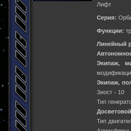
Лифт
Серия:
Орби
Функции:
тр
Линейный р
Автономнос
Экипаж, м
модификации
Экипаж, по
Зиост - 10
Тип генерат
Досветовой
Тип двигате
Атмосферн