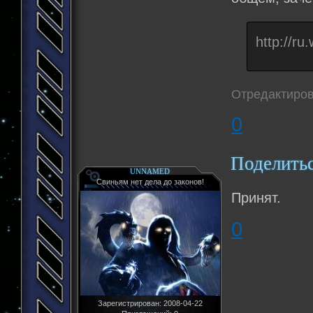
http://r
Отредактиров
0
Поделить
UNNAMED
Свиньям нет дела до законов!
Принят.
0
Зарегистрирован
: 2008-04-22