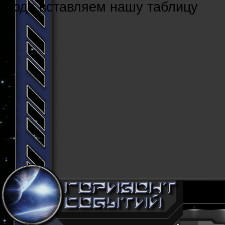
Cюда вставляем нашу таблицу