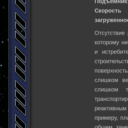
Подъемник
Скорост
загруженно
Отсутствие 
которому ни
и истребит
строительст
поверхность
слишком ве
слишком т
транспорти
реактивным
примеру, пл
общем, заче