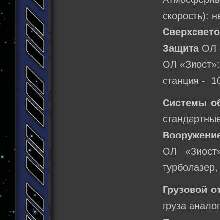
скорость): 
Сверхсвето
Защита
ОЛ 
ОЛ «Зиост»:
станция - 1
Системы о
стандартны
Вооружени
ОЛ «Зиост»
турболазер,
Грузовой о
груза анало