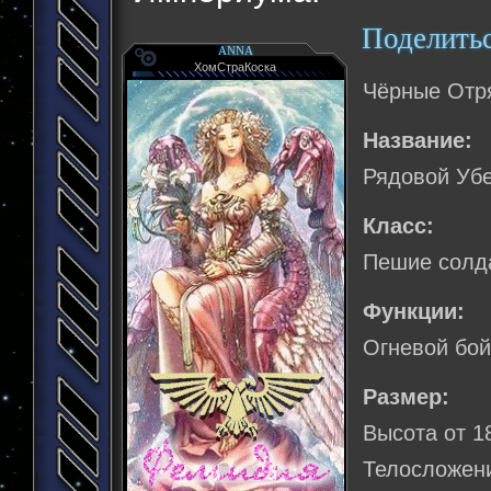
Поделить
ANNA
ХомСтраКоска
Чёрные Отр
Название:
Рядовой Уб
Класс:
Пешие солд
Функции:
Огневой бой
Размер:
Высота от 1
Телосложени