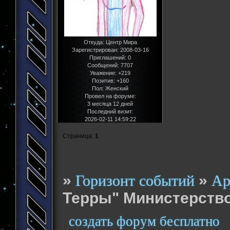
Откуда:
Центр Мира
Зарегистрирован
: 2008-03-16
Приглашений:
0
Сообщений:
7707
Уважение:
+219
Позитив:
+160
Пол:
Женский
Провел на форуме:
3 месяца 12 дней
Последний визит:
2026-02-11 14:59:22
Страница:
1
»
»
Горизонт событий
Ар
Терры" Министерство
создать форум бесплатно