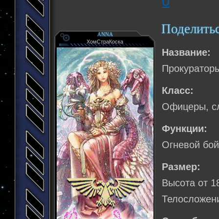
0
Поделить
ANNA
ХомСтраКоска
Название:
Прокураторы
Класс:
Офицеры, с
Функции:
Огневой бой
Размер:
Высота от 1
Телосложени