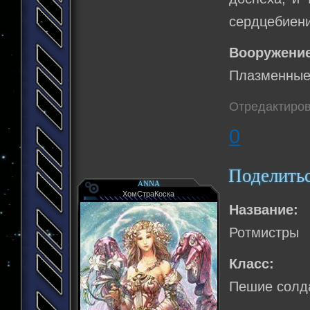
сердцебиени
Вооружение
Плазменные 
Отредактирова
0
Поделить
ANNA
ХомСтраКоска
Название:
Ротмистры
Класс:
Пешие солд