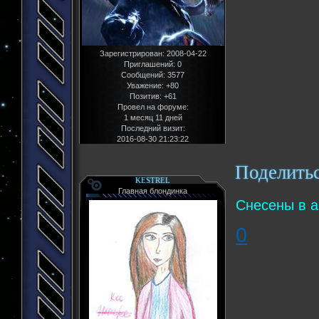
Зарегистрирован
: 2008-04-22
Приглашений:
0
Сообщений:
3577
Уважение:
+80
Позитив:
+61
Провел на форуме:
1 месяц 11 дней
Последний визит:
2016-08-30 21:23:22
Поделить
KESTREL
Главная блондинка
Снесены в а
0