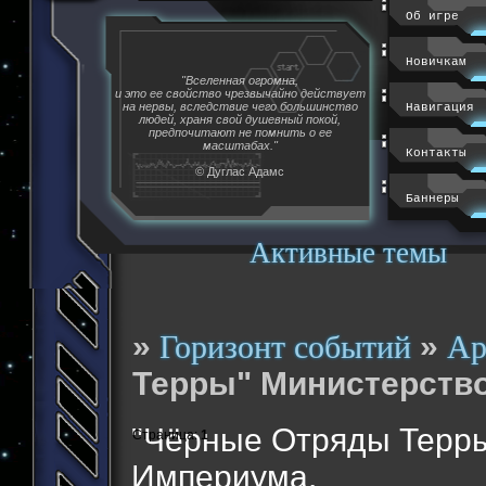
Об игре
Новичкам
"Вселенная огромна,
и это ее свойство чрезвычайно действует
на нервы, вследствие чего большинство
Навигация
людей, храня свой душевный покой,
предпочитают не помнить о ее
масштабах."
Контакты
© Дуглас Адамс
Баннеры
Активные темы
»
»
Горизонт событий
Ар
Терры" Министерство
"Чёрные Отряды Терры
Страница:
1
Империума.