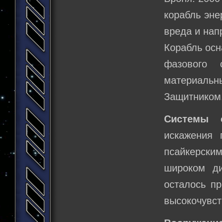
корабль эне
вреда и нап
Корабль осн
фазового 
материальн
Защитником
Системы о
искажения 
псайкерски
широком ди
осталось пр
высокочувст