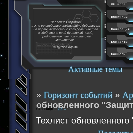
Об игре
Новичкам
"Вселенная огромна,
и это ее свойство чрезвычайно действует
на нервы, вследствие чего большинство
Навигация
людей, храня свой душевный покой,
предпочитают не помнить о ее
масштабах."
Контакты
© Дуглас Адамс
Баннеры
Активные темы
»
»
Горизонт событий
Ар
обновленного "Защит
Страница:
1
2
3
»
Техлист обновленного 