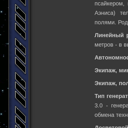
псайкером,
Аэниса) те
полями. Род
Линейный 
метров - в 
Автономнос
Экипаж, м
Экипаж, по
Тип генера
3.0 - генер
обмена техн
Досветовой