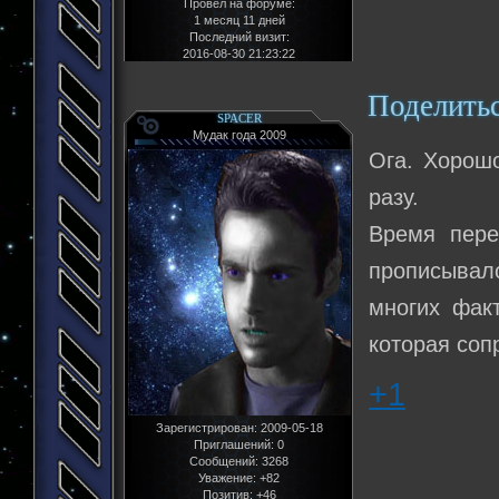
Провел на форуме:
1 месяц 11 дней
Последний визит:
2016-08-30 21:23:22
Поделить
SPACER
Мудак года 2009
Ога. Хорошо
разу.
Время пере
прописывало
многих фак
которая соп
+1
Зарегистрирован
: 2009-05-18
Приглашений:
0
Сообщений:
3268
Уважение:
+82
Позитив:
+46