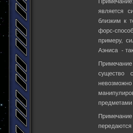
Примечание
является с
близким к т
форс-спосо
примеру, с
Аэниса - та
Примечание 
существо 
невозможно 
манипулир
предметами 
Примечание 
передаются 