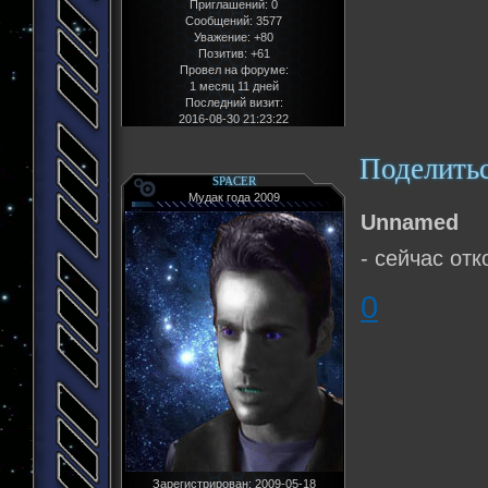
Приглашений:
0
Сообщений:
3577
Уважение:
+80
Позитив:
+61
Провел на форуме:
1 месяц 11 дней
Последний визит:
2016-08-30 21:23:22
Поделить
SPACER
Мудак года 2009
Unnamed
- сейчас отк
0
Зарегистрирован
: 2009-05-18