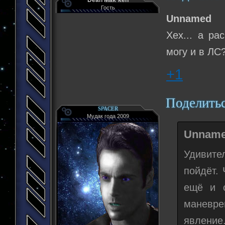
Гость
Unnamed
Хех... а ра
могу и в ЛС
+1
Поделить
SPACER
Мудак года 2009
Unname
Удивите
пойдёт.
ещё и с
маневрен
явление