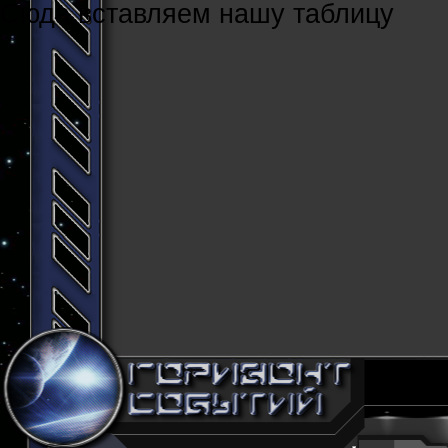
Cюда вставляем нашу таблицу