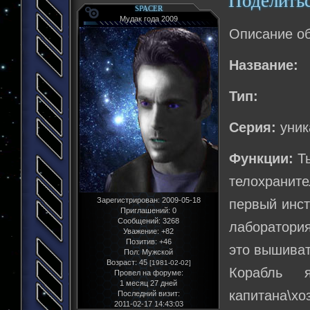
Поделить
SPACER
Мудак года 2009
Описание об
Название:
Тип:
Серия:
уник
Функции:
Ты
телохранит
Зарегистрирован
: 2009-05-18
первый инст
Приглашений:
0
Сообщений:
3268
лаборатория
Уважение:
+82
Позитив:
+46
это вышиват
Пол:
Мужской
Возраст:
45
[1981-02-02]
Корабль 
Провел на форуме:
1 месяц 27 дней
капитана\хо
Последний визит:
2011-02-17 14:43:03