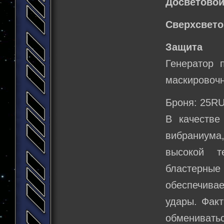
Досветовой
Сверхсвето
Защита
Генератор 
маскировочн
Броня: 25RU
В качестве
вибраниума
высокой т
бластерны
обеспечивае
удары. Факт
обмениватьс