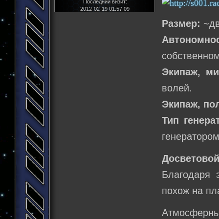
Последний визит:
2012-02-19 01:57:09
Размер:
~дв
Автономнос
собственном
Экипаж, м
волей.
Экипаж, по
Тип генера
генератором
Досветовой
Благодаря 
похож на пл
Атмосферный