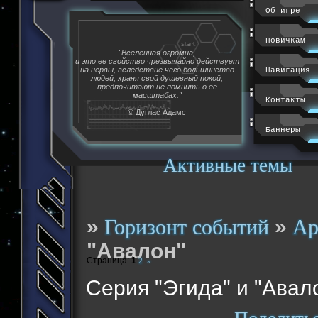
Об игре
Новичкам
"Вселенная огромна,
и это ее свойство чрезвычайно действует
на нервы, вследствие чего большинство
Навигация
людей, храня свой душевный покой,
предпочитают не помнить о ее
масштабах."
Контакты
© Дуглас Адамс
Баннеры
Активные темы
»
»
Горизонт событий
Ар
"Авалон"
Страница:
1
2
»
Серия "Эгида" и "Авал