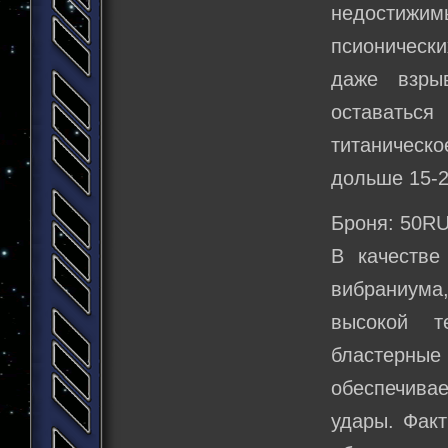
недостижи
псионическ
даже взры
оставатьс
титаническо
дольше 15-2
Броня: 50R
В качестве
вибраниума
высокой т
бластерны
обеспечивае
удары. Факт