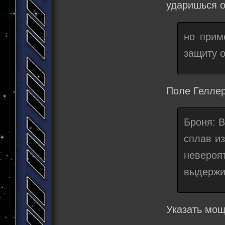
ударишься о
но прим
защиту о
Поле Геллер
Броня: 
сплав из
невероя
выдержи
Указать мощ