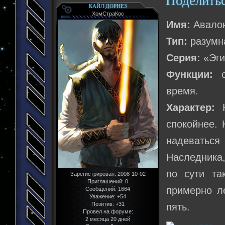
Поделить
КАЙЛ ДОРНЕЗ
ХомСтраКос
Имя:
Авало
Тип:
разумн
Серия:
«Эги
Функции:
об
время.
Характер:
К
спокойнее. 
надеватьс
Наследника,
по сути та
Зарегистрирован
: 2008-10-02
Приглашений:
0
примерно ле
Сообщений:
1664
Уважение:
+54
Позитив:
+31
пять.
Провел на форуме:
2 месяца 20 дней