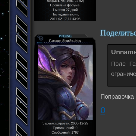
Возраст:
45
[1981-02-02]
Провел на форуме:
1 месяц 27 дней
Последний визит:
2011-02-17 14:43:03
Поделить
PUDING
Farseer-ShurStraKos
Unname
Поле Ге
ограниче
Поправочка 
0
Зарегистрирован
: 2008-12-25
Приглашений:
0
Сообщений:
1797