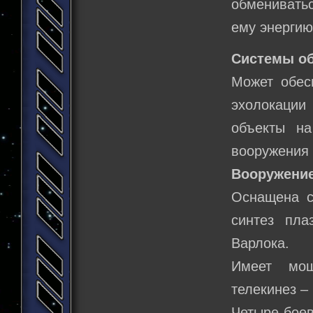
обмениватьс
ему энергию
Системы о
Может обес
эхолокации
объекты на
вооружения 
Вооружение
Оснащена с
синтез пла
Варлока.
Имеет мощ
телекинез –
Четыре боев