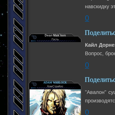
навскидку э
0
Поделить
Dean Mak`ken
Гость
Кайл Дорне
Вопрос, бро
0
Поделить
ADAM WARLOCK
ХомСтраКос
"Авалон" су
производятс
0