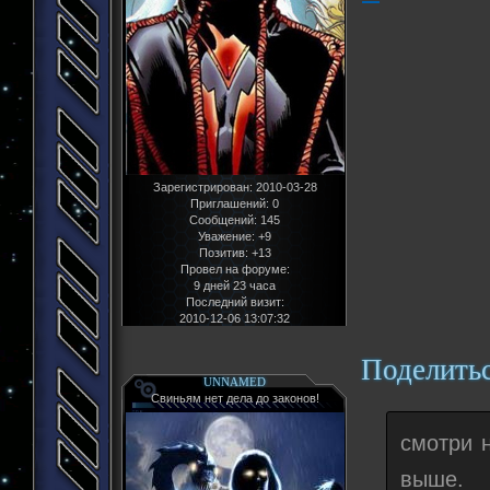
Зарегистрирован
: 2010-03-28
Приглашений:
0
Сообщений:
145
Уважение:
+9
Позитив:
+13
Провел на форуме:
9 дней 23 часа
Последний визит:
2010-12-06 13:07:32
Поделить
UNNAMED
Свиньям нет дела до законов!
смотри 
выше.