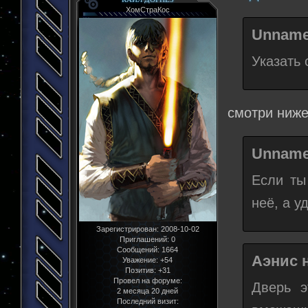
ХомСтраКос
Unname
Указать 
смотри ниже
Unname
Если ты
неё, а у
Зарегистрирован
: 2008-10-02
Приглашений:
0
Сообщений:
1664
Аэнис н
Уважение:
+54
Позитив:
+31
Провел на форуме:
Дверь э
2 месяца 20 дней
Последний визит: