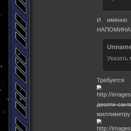
И именно 
НАПОМИНАЕТ
Unname
Указать 
Требуе
десяти сант
мил