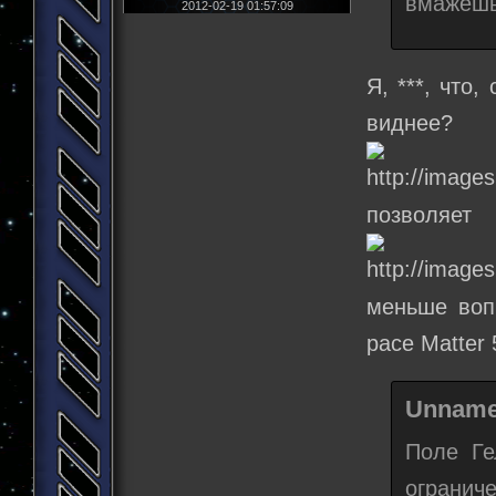
вмажешь
2012-02-19 01:57:09
Я, ***, что
видн
позво
меньше воп
расе Matter 
Unname
Поле Ге
ограниче