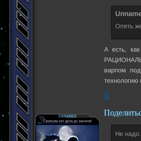
Unname
Опять же
А есть, ка
РАЦИОНАЛЬН
варпом под
технологию 
0
Поделить
UNNAMED
Свиньям нет дела до законов!
Не надо.