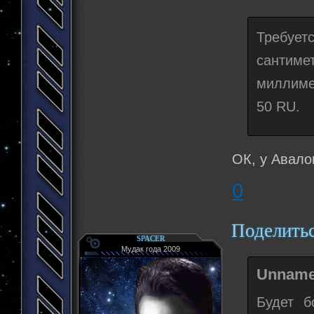
Требует
сантиме
миллимет
50 RU.
ОК, у Авало
0
Поделить
SPACER
Мудак года 2009
Unname
Будет б