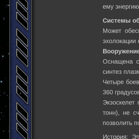
ему энергию
Системы о
Может обес
эхолокации 
Вооружение
Оснащена с
синтез плаз
Четыре боев
360 градусо
Экзоскелет 
тонн), не с
позволить п
История: Э