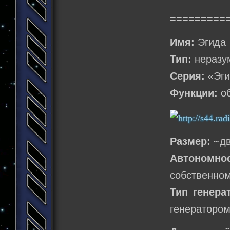
=========
Имя:
Эгида
Тип:
неразу
Серия:
«Эги
Функции:
об
Размер:
~дв
Автономнос
собственном
Тип генера
генератором