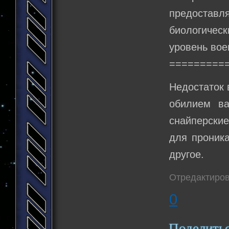
предоставл
биологичес
уровень вое
=========
Недостаток 
обилием ва
снайперские
для проника
другое.
Отредактиров
0
Поделить