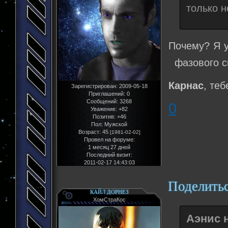
только н
Почему? Я у
фазового см
Карнас
, те
Зарегистрирован
: 2009-05-18
Приглашений:
0
Сообщений:
3268
0
Уважение:
+82
Позитив:
+46
Пол:
Мужской
Возраст:
45
[1981-02-02]
Провел на форуме:
1 месяц 27 дней
Последний визит:
2011-02-17 14:43:03
Поделить
КАЙЛ ДОРНЕЗ
ХомСтраКос
Аэнис н