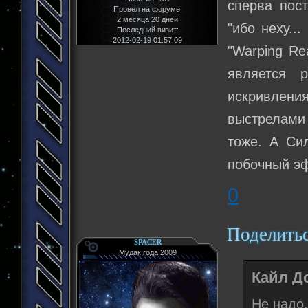
сперва пос
Провел на форуме:
2 месяца 20 дней
"ибо неху..
Последний визит:
2012-02-19 01:57:09
"Warping Re
является 
искривлен
выстрелами 
тоже. А Сил
побочный э
0
Поделить
SPACER
Мудак года 2009
Кайл До
Не надо.