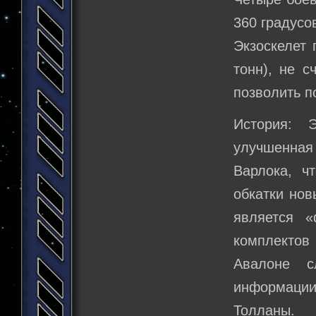
360 градусо
Экзоскелет 
тонн), не с
позволить п
История: 
улучшенная 
Варлока, ч
обкатки нов
является 
комплектов
Авалоне с
информации,
Толланы.