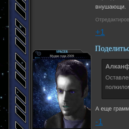
внушающи.
Отредактиров
+1
Поделить
SPACER
Мудак года 2009
Алканф
Оставле
полкило
А еще грамм
-1