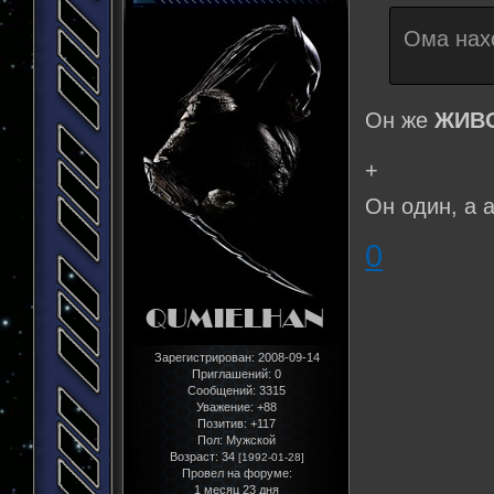
Ома нах
Он же
ЖИВ
+
Он один, а а
0
Зарегистрирован
: 2008-09-14
Приглашений:
0
Сообщений:
3315
Уважение:
+88
Позитив:
+117
Пол:
Мужской
Возраст:
34
[1992-01-28]
Провел на форуме:
1 месяц 23 дня