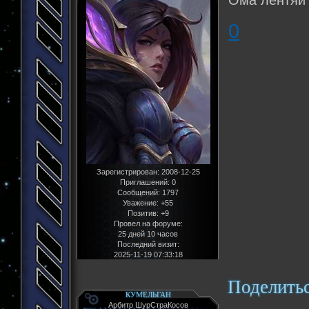
Ома лентяй 
0
Зарегистрирован
: 2008-12-25
Приглашений:
0
Сообщений:
1797
Уважение:
+55
Позитив:
+9
Провел на форуме:
25 дней 10 часов
Последний визит:
2025-11-19 07:33:18
Поделить
КУМЕЛЬГАН
Арбитр ШурСтраКосов