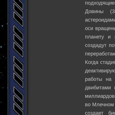
подходящие 
Довины (3
астероидами
оси вращени
планету и 
создадут по
переработаю
Когда стади
деактивиру
работы на 
двибитами 
миллиардов
во Млечном 
создает б