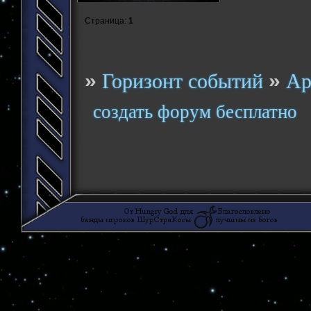
Страница:
1
»
»
Горизонт событий
Ар
создать форум бесплатно