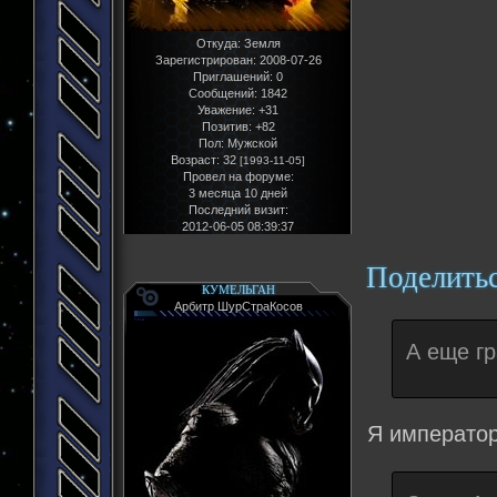
Откуда:
Земля
Зарегистрирован
: 2008-07-26
Приглашений:
0
Сообщений:
1842
Уважение:
+31
Позитив:
+82
Пол:
Мужской
Возраст:
32
[1993-11-05]
Провел на форуме:
3 месяца 10 дней
Последний визит:
2012-06-05 08:39:37
Поделить
КУМЕЛЬГАН
Арбитр ШурСтраКосов
А еще гр
Я император