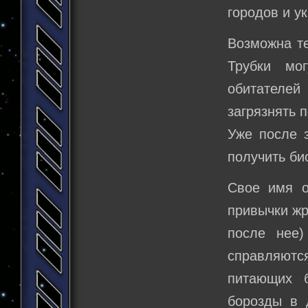
городов и у
Возможна т
Трубки мо
обитателей
загрязнять 
Уже после з
получить би
Свое имя о
привычки жр
после нее)
справляютс
питающих б
борозды в 