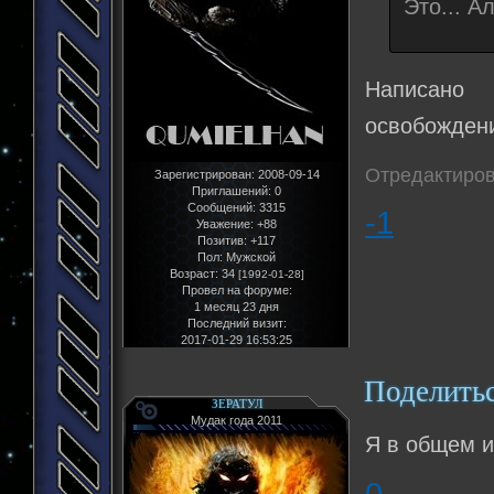
Это... А
Написано
освобождени
Отредактиров
Зарегистрирован
: 2008-09-14
Приглашений:
0
Сообщений:
3315
-1
Уважение:
+88
Позитив:
+117
Пол:
Мужской
Возраст:
34
[1992-01-28]
Провел на форуме:
1 месяц 23 дня
Последний визит:
2017-01-29 16:53:25
Поделить
ЗЕРАТУЛ
Мудак года 2011
Я в общем и
0