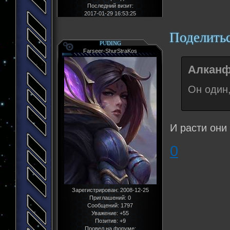
Последний визит:
2017-01-29 16:53:25
Поделить
PUDING
Farseer-ShurStraKos
Алканф
Он один,
И расти они 
0
Зарегистрирован
: 2008-12-25
Приглашений:
0
Сообщений:
1797
Уважение:
+55
Позитив:
+9
Провел на форуме: