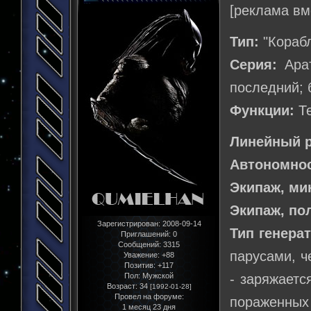
[реклама вм
Тип:
"Корабл
Серия:
Арат
последний; 
Функции:
Те
Линейный р
Автономнос
Экипаж, м
Экипаж, по
Зарегистрирован
: 2008-09-14
Тип генера
Приглашений:
0
Сообщений:
3315
парусами, ч
Уважение:
+88
Позитив:
+117
Пол:
Мужской
- заряжаетс
Возраст:
34
[1992-01-28]
Провел на форуме:
пораженных
1 месяц 23 дня