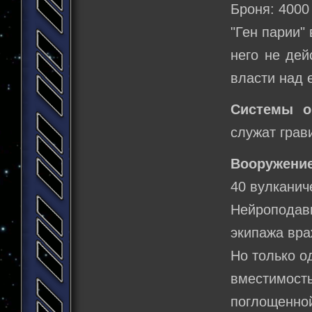
Броня: 4000
"Ген парии"
него не дей
власти над 
Системы о
служат грав
Вооружение
40 вулканич
Нейроподави
экипажа вра
Но только о
вместимос
поглощенной