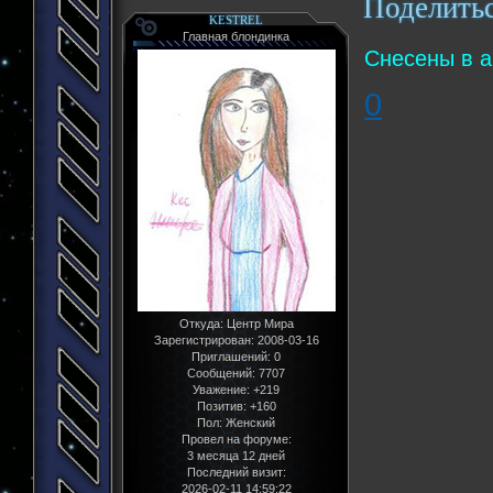
Поделить
KESTREL
Главная блондинка
Снесены в а
0
Откуда:
Центр Мира
Зарегистрирован
: 2008-03-16
Приглашений:
0
Сообщений:
7707
Уважение:
+219
Позитив:
+160
Пол:
Женский
Провел на форуме:
3 месяца 12 дней
Последний визит:
2026-02-11 14:59:22