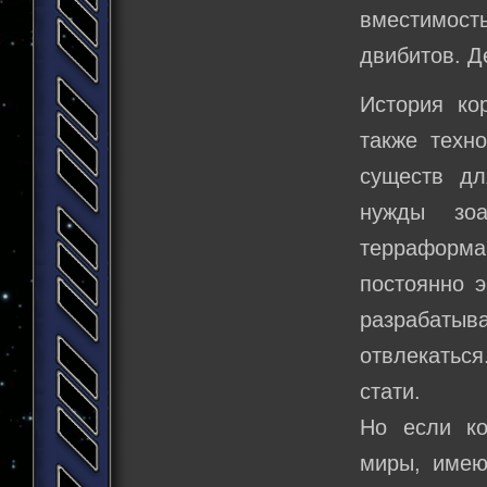
вместимость
двибитов. Д
История ко
также техн
существ дл
нужды зоа
терраформ
постоянно 
разрабаты
отвлекаться
стати.
Но если ко
миры, имею