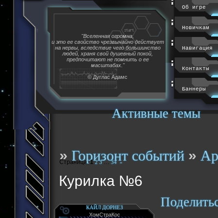
Об игре
Новичкам
"Вселенная огромна,
и это ее свойство чрезвычайно действует
на нервы, вследствие чего большинство
Навигация
людей, храня свой душевный покой,
предпочитают не помнить о ее
масштабах."
Контакты
© Дуглас Адамс
Баннеры
Активные темы
»
»
Горизонт событий
Ар
Страница:
1
…
2
3
34
»
Курилка №6
Поделить
КАЙЛ ДОРНЕЗ
ХомСтраКос