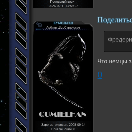
Последний визит:
2026-02-11 14:59:22
Поделить
КУМЕЛЬГАН
Арбитр ШурСтраКосов
Фредери
Что немцы з
0
Зарегистрирован
: 2008-09-14
Приглашений:
0