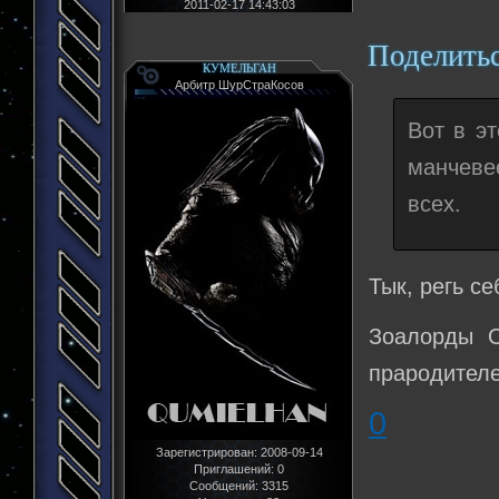
2011-02-17 14:43:03
Поделить
КУМЕЛЬГАН
Арбитр ШурСтраКосов
Вот в э
манчевее
всех.
Тык, регь с
Зоалорды О
прародителе
0
Зарегистрирован
: 2008-09-14
Приглашений:
0
Сообщений:
3315