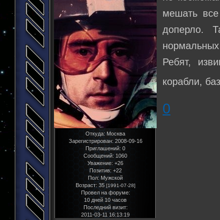
мешать все
доперло. 
нормальных
Ребят, изв
корабли, ба
0
Откуда:
Москва
Зарегистрирован
: 2008-09-16
Приглашений:
0
Сообщений:
1060
Уважение:
+26
Позитив:
+22
Пол:
Мужской
Возраст:
35
[1991-07-28]
Провел на форуме:
10 дней 10 часов
Последний визит:
2011-03-11 16:13:19