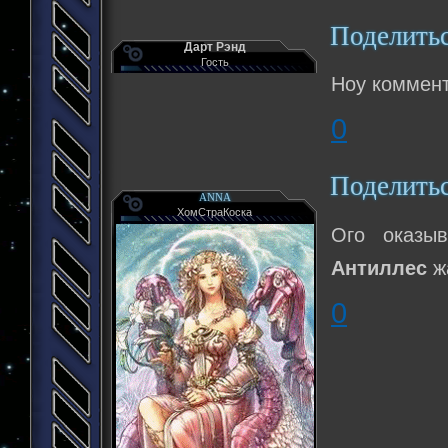
Поделить
Дарт Рэнд
Гость
Ноу коммен
0
Поделить
ANNA
ХомСтраКоска
Ого оказы
Антиллес
жа
0