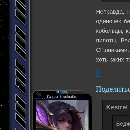
Неправда, н
одиночек бе
кобольцы, к
пилоты, Ве
СГшниками.
хоть каких-
0
Поделить
PUDING
Farseer-ShurStraKos
Kestrel
Ведж