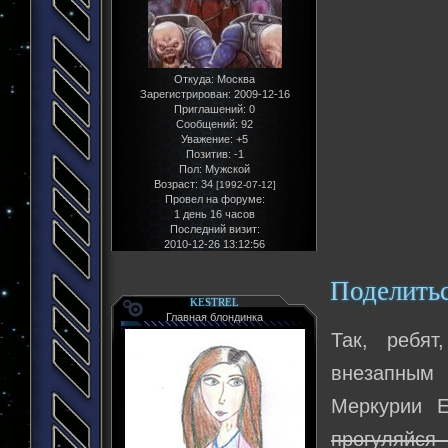
Откуда:
Москва
Зарегистрирован
: 2009-12-16
Приглашений:
0
Сообщений:
92
Уважение:
+5
Позитив:
-1
Пол:
Мужской
Возраст:
34
[1992-07-12]
Провел на форуме:
1 день 16 часов
Последний визит:
2010-12-26 13:12:56
Поделить
KESTREL
Главная блондинка
Так, ребят
внезапным
Меркурии Е
прогуляйся