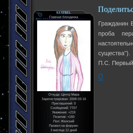
Поделить
KESTREL
Главная блондинка
Гражданин 
проба пер
настоятель
существа").
П.С. Первый
0
Откуда:
Центр Мира
Зарегистрирован
: 2008-03-16
Приглашений:
0
Сообщений:
7707
Уважение:
+219
Позитив:
+160
Пол:
Женский
Провел на форуме:
3 месяца 12 дней