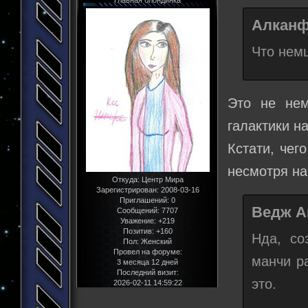
Алканф
Что немц
Это не нем
галактики н
Кстати, чег
несмотря на
Откуда:
Центр Мира
Зарегистрирован
: 2008-03-16
Приглашений:
0
Ведж А
Сообщений:
7707
Уважение:
+219
Позитив:
+160
Нда, со
Пол:
Женский
Провел на форуме:
манчи р
3 месяца 12 дней
Последний визит:
это.
2026-02-11 14:59:22