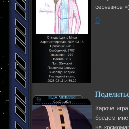
серьезное =
0
Откуда:
Центр Мира
Зарегистрирован
: 2008-03-16
Приглашений:
0
Сообщений:
7707
Уважение:
+219
Позитив:
+160
Пол:
Женский
Провел на форуме:
3 месяца 12 дней
Последний визит:
2026-02-11 14:59:22
Поделить
ВЕДЖ АНТИЛЛЕС
ХомСтраКос
Кароче игра
бредом мне 
не космомаг