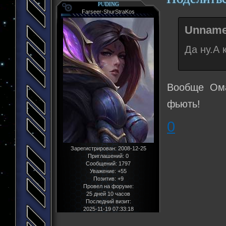
PUDING
Farseer-ShurStraKos
Unname
Да ну.А 
Вообще Ома
фьють!
0
Зарегистрирован
: 2008-12-25
Приглашений:
0
Сообщений:
1797
Уважение:
+55
Позитив:
+9
Провел на форуме:
25 дней 10 часов
Последний визит:
2025-11-19 07:33:18