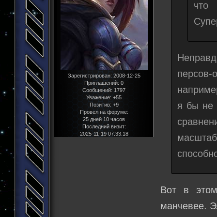
что
Супе
Неправд
персов-
Зарегистрирован
: 2008-12-25
Приглашений:
0
например
Сообщений:
1797
Уважение:
+55
я бы не 
Позитив:
+9
Провел на форуме:
сравне
25 дней 10 часов
Последний визит:
2025-11-19 07:33:18
масштаб
способн
Вот в этом
манчевее. Э