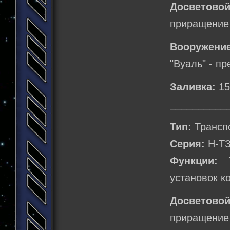
Досветовой
приращение 
Вооружение
"Вуаль" - п
Заливка:
15
__________
Тип:
Трансп
Серия:
Н-Т
Функции:
Т
установок к
Досветовой
приращение 