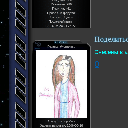
Уважение:
+80
Позитив:
+61
Провел на форуме:
1 месяц 11 дней
Последний визит:
2016-08-30 21:23:22
Поделить
KESTREL
Главная блондинка
Снесены в а
0
Откуда:
Центр Мира
Зарегистрирован
: 2008-03-16