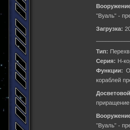
Вооружение
"Вуаль" - п
Загрузка:
20
__________
Тип:
Перехв
Серия:
Н-ко
Функции:
Об
кораблей пр
Досветовой
приращение 
Вооружение
"Вуаль" - п