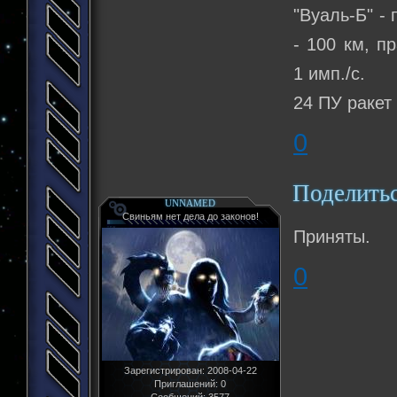
"Вуаль-Б" -
- 100 км, п
1 имп./с.
24 ПУ ракет
0
Поделить
UNNAMED
Свиньям нет дела до законов!
Приняты.
0
Зарегистрирован
: 2008-04-22
Приглашений:
0
Сообщений:
3577