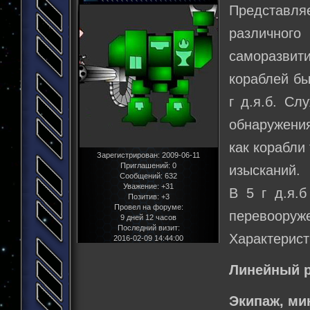
Представля
различног
саморазвити
кораблей бы
г д.я.б. Сл
обнаружения
как корабли
Зарегистрирован
: 2009-06-11
Приглашений:
0
изысканий.
Сообщений:
632
Уважение:
+31
В 5 г д.я.
Позитив:
+3
Провел на форуме:
перевооруж
9 дней 12 часов
Последний визит:
Характерист
2016-02-09 14:44:00
Линейный р
Экипаж, м