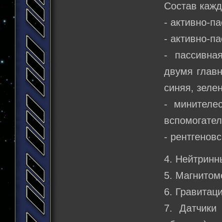
Состав кажд
- активно-п
- активно-п
- пассивна
двумя главн
синяя, зелен
- минителе
вспомогател
- рентгеновс
4. Нейтринн
5. Магнитом
6. Гравитац
7. Датчики