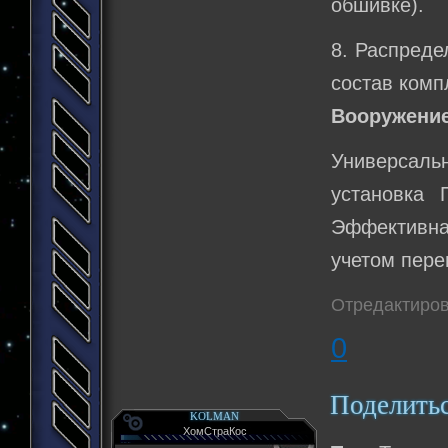
обшивке).
8. Распреде
состав комп
Вооружение
Универсаль
установка 
Эффективная
учетом пере
Отредактиров
0
Поделить
KOLMAN
ХомСтраКос