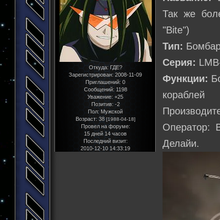
Так же бол
"Bite")
Тип:
Бомбар
Серия:
LMВ-
Откуда:
ГДЕ?
Зарегистрирован
: 2008-11-09
Функции:
Бо
Приглашений:
0
Сообщений:
1198
кораблей
Уважение:
+25
Позитив:
-2
Производит
Пол:
Мужской
Возраст:
38
[1988-04-18]
Оператор: 
Провел на форуме:
15 дней 14 часов
Последний визит:
Делайи.
2010-12-10 14:33:19