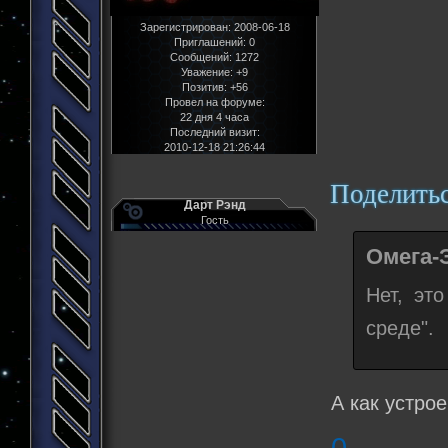
Зарегистрирован
: 2008-06-18
Приглашений:
0
Сообщений:
1272
Уважение:
+9
Позитив:
+56
Провел на форуме:
22 дня 4 часа
Последний визит:
2010-12-18 21:26:44
Поделить
Дарт Рэнд
Гость
Омега-
Нет, эт
среде".
А как устро
0