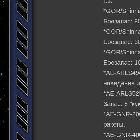
т.э.
*GOR/Shinn
Боезапас: 90
*GOR/Shinn
Боезапас: 30
*GOR/Shinn
Боезапас: 1
*AE-ARLS49
наведения и
*AE-ARLS52
Запас: 8 "ку
*АЕ-GNR-20
ракеты.
*АЕ-GNR-40