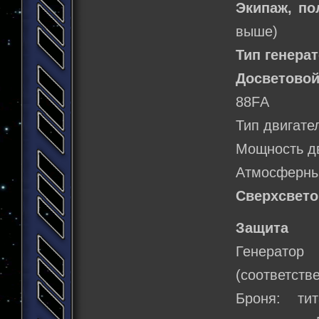
Экипаж, по
выше)
Тип генера
Досветовой
88FА
Тип двигате
Мощность д
Атмосферный
Сверхсвето
Защита
Генератор
(соответств
Броня: ти