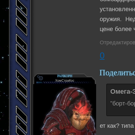
установлен
оружия. Не
цене более 
Отредактиров
0
Поделить
РАНКОРН
ХомСтраКос
Омега-
"борт-бо
ет как? тип