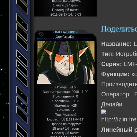
Провел на форуме:
1 месяц 27 дней
Последний визит:
2011-02-17 14:43:03
Поделить
ОМЕГА-ЭНВИЧ
ХомСтраКос
Название:
L
Тип:
Истреб
Серия:
LMF-
Функции:
ко
Производит
Откуда:
ГДЕ?
Зарегистрирован
: 2008-11-09
Оператор: 
Приглашений:
0
Сообщений:
1198
Делайи
Уважение:
+25
Позитив:
-2
Пол:
Мужской
Возраст:
38
[1988-04-18]
Провел на форуме:
Линейный р
15 дней 14 часов
Последний визит: