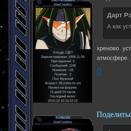
ХомСтраКос
Дарт Рэ
А как ус
хреново ус
Откуда:
ГДЕ?
атмосфере.
Зарегистрирован
: 2008-11-09
Приглашений:
0
Сообщений:
1198
0
Уважение:
+25
Позитив:
-2
Пол:
Мужской
Возраст:
38
[1988-04-18]
Провел на форуме:
15 дней 14 часов
Последний визит:
2010-12-10 14:33:19
Поделить
РАНКОРН
ХомСтраКос