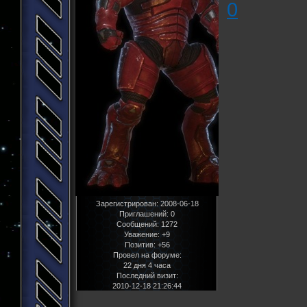
0
Зарегистрирован
: 2008-06-18
Приглашений:
0
Сообщений:
1272
Уважение:
+9
Позитив:
+56
Провел на форуме:
22 дня 4 часа
Последний визит:
2010-12-18 21:26:44