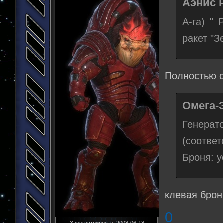
Аэнис н
А-га) "
ракет "З
Полностью 
Омега-
Генерат
(соотве
Броня: у
клевая брон
0
Зарегистрирован
: 2008-06-18