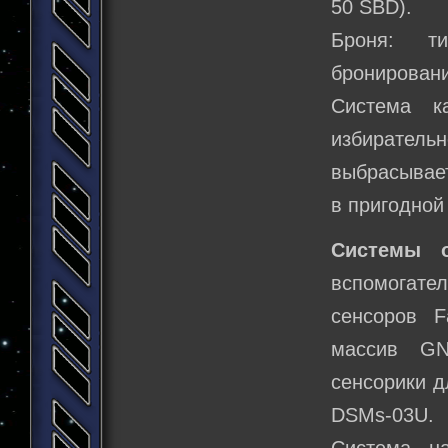
50 SBD).
Броня: т
бронировани
Система к
избирател
выбрасывает
в пригодной
Системы о
вспомогате
сенсоров F
массив GN
сенсорики д
DSMs-03U.