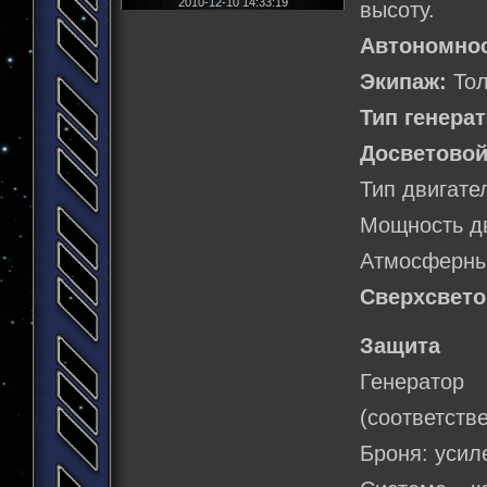
2010-12-10 14:33:19
высоту.
Автономнос
Экипаж:
Тол
Тип генера
Досветовой
Тип двигате
Мощность д
Атмосферный
Сверхсвето
Защита
Генератор
(соответств
Броня: усил