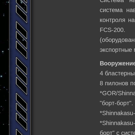
Система на
система нав
контроля на
FCS-200.
(оборудова
экспортные 
Вооружение
4 бластерны
8 пилонов п
*GOR/Shinn
"борт-борт".
*Shinnakasu-
*Shinnakas
борт" с сист