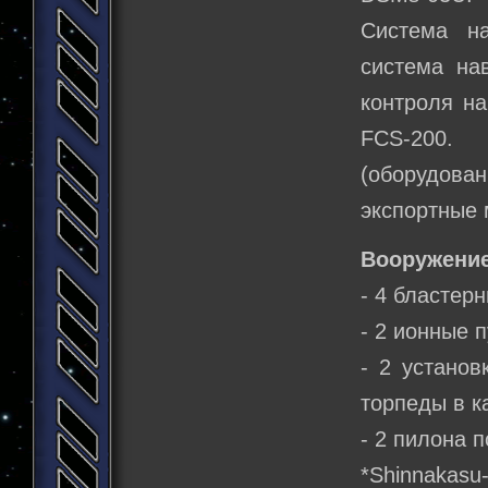
Система на
система нав
контроля на
FCS-200.
(оборудова
экспортные 
Вооружение
- 4 бластер
- 2 ионные 
- 2 установ
торпеды в к
- 2 пилона 
*Shinnakasu-