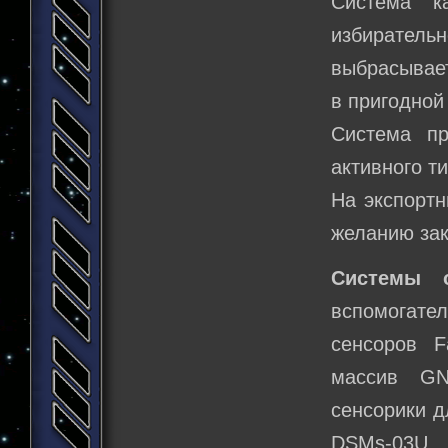
Система к
избирател
выбрасывает
в пригодной
Система пр
активного т
На экспортн
желанию зак
Системы о
вспомогате
сенсоров F
массив GN
сенсорики д
DSMs-03U.