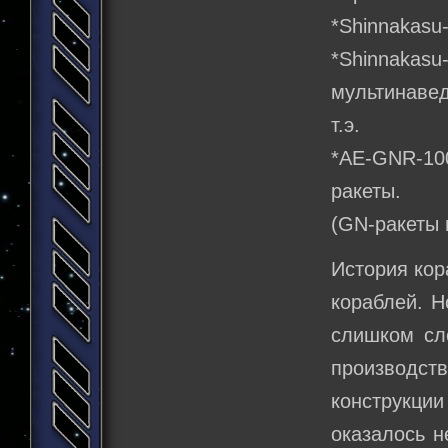
*Shinnakasu
*Shinnakas
мультинавед
т.э.
*АЕ-GNR-10
ракеты.
(GN-ракеты 
История кор
кораблей. Н
слишком сл
производс
конструкци
оказалось н