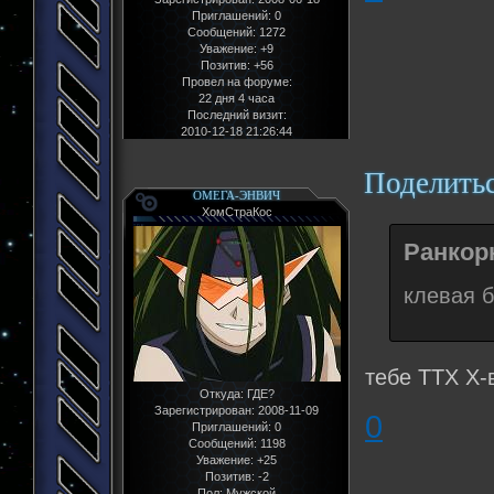
Приглашений:
0
Сообщений:
1272
Уважение:
+9
Позитив:
+56
Провел на форуме:
22 дня 4 часа
Последний визит:
2010-12-18 21:26:44
Поделить
ОМЕГА-ЭНВИЧ
ХомСтраКос
Ранкорн
клевая б
тебе ТТХ Х-
Откуда:
ГДЕ?
Зарегистрирован
: 2008-11-09
0
Приглашений:
0
Сообщений:
1198
Уважение:
+25
Позитив:
-2
Пол:
Мужской