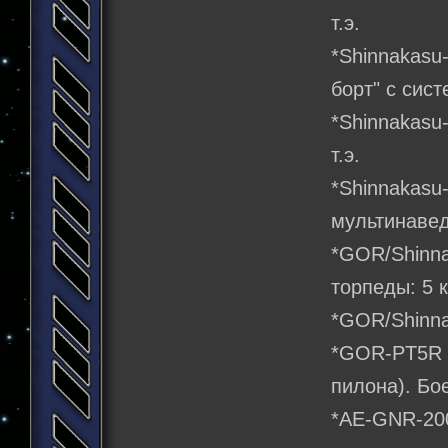
т.э.
*Shinnakasu
борт" с сист
*Shinnakasu
т.э.
*Shinnakas
мультинаведе
*GOR/Shinna
торпеды: 5 кт
*GOR/Shinna
*GOR-PT5R 
пилона). Бое
*АЕ-GNR-20