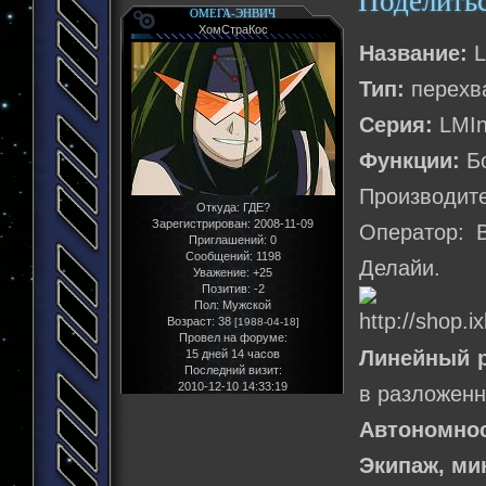
Поделить
ОМЕГА-ЭНВИЧ
ХомСтраКос
Название:
L
Тип:
перехв
Серия:
LMIn
Функции:
Бо
Производит
Откуда:
ГДЕ?
Зарегистрирован
: 2008-11-09
Оператор: 
Приглашений:
0
Сообщений:
1198
Делайи.
Уважение:
+25
Позитив:
-2
Пол:
Мужской
Возраст:
38
[1988-04-18]
Провел на форуме:
Линейный 
15 дней 14 часов
Последний визит:
2010-12-10 14:33:19
в разложенн
Автономнос
Экипаж, м