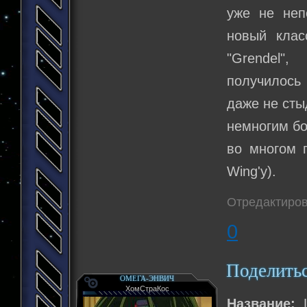
уже не неп
новый клас
"Grendel"
получилось 
даже не сты
немногим бо
во многом 
Wing'у).
Отредактиров
0
Поделить
ОМЕГА-ЭНВИЧ
ХомСтраКос
Название:
L