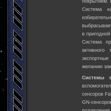
покрытием. 
Система к
избирател
выбрасывает
в пригодной
Система пр
активного 
экспортные
желанию зак
Системы о
вспомогате
сенсоров Fa
GN-сенсоро
подавления