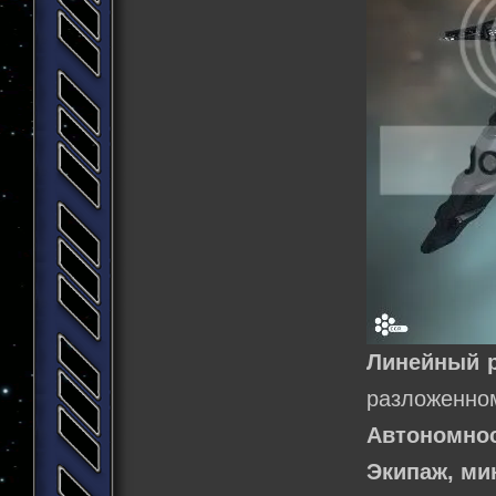
Линейный р
разложенном
Автономнос
Экипаж, м