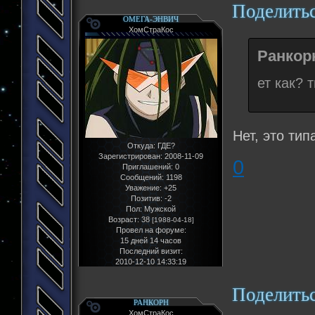
Поделить
ОМЕГА-ЭНВИЧ
ХомСтраКос
Ранкорн
ет как? 
Нет, это ти
Откуда:
ГДЕ?
Зарегистрирован
: 2008-11-09
0
Приглашений:
0
Сообщений:
1198
Уважение:
+25
Позитив:
-2
Пол:
Мужской
Возраст:
38
[1988-04-18]
Провел на форуме:
15 дней 14 часов
Последний визит:
2010-12-10 14:33:19
Поделить
РАНКОРН
ХомСтраКос