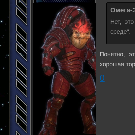
Омега-
Нет, эт
среде".
Понятно, э
хорошая то
0