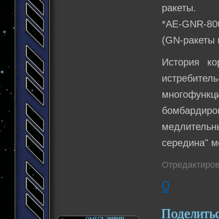
ракеты.
*AE-GNR-800
(GN-ракеты 
История ко
истребит
многофункц
бомбардиро
медлительны
середина" м
Отредактиров
0
Поделить
ОМЕГА-ЭНВИЧ