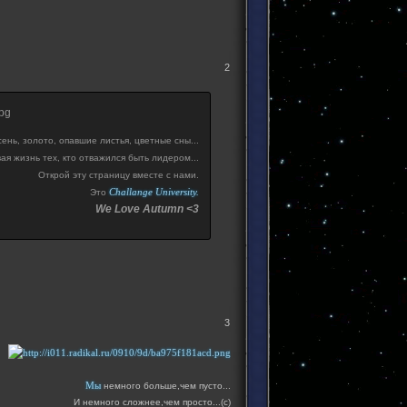
2
ень, золото, опавшие листья, цветные сны...
ая жизнь тех, кто отважился быть лидером...
Открой эту страницу вместе с нами.
Challange University.
Это
We Love Autumn <3
3
Мы
немного больше,чем пусто...
И немного сложнее,чем просто...(с)