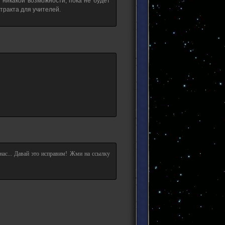
т никакой возможности, пока не будет
нтракта для учителей.
 нас... Давай это исправим! Жми на ссылку