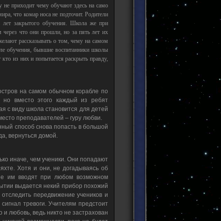
ву не приходит чему обучают здесь на само
ира, что комар носа не подточит. Родители
ь лет закрытого обучения. Школа же при
 через что они прошли, но за пять лет их
желают рассказывать о том, чему на самом
сле обучения, бывшие воспитанники школы
 кто из них и попытается раскрыть правду,
остров на самом обычном корабле по
, но вместо этого каждый из ребят
ая с виду школа становится для детей
есто преподавателей – гуру любви.
енный способ снова попасть в большой
да, вернуться домой.
ько иначе, чем ученики. Они попадают
хте. Хотя и они, не догадываясь об
рые им вводят при любом возможном
бытии выдается некий прибор похожий
 отследить передвижение учеников и
сигнал тревоги. Учителям предстоит
о и любовь, ведь никто не застрахован