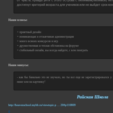
от чувств, правда уйти с этого острова с любимым(любимой) не
достигнут критерий возраста для учеников или не выйдет срок ко
Наши плюсы:
+ приятный дизайн
+ понимающая и отзывчивая администрация
+ много всяких конкурсов и игр
+ дружественная и теплая обстановка на форуме
+ стабильный онлайн, вы всегда найдете, с кем поиграть
Наши минусы:
- как бы банально это не звучало, но ты все еще не зарегистрировался у
ниже или на картинку!
Райская Школа
http://heavenschool.mybb.ru/viewtopic.p … 20#p110809
0