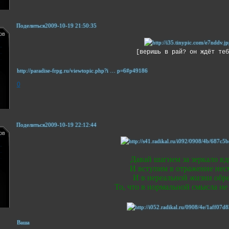
Поделиться
2009-10-19 21:50:35
ов
[веришь в рай? он ждёт теб
http://paradise-frpg.ru/viewtopic.php?i … p=6#p49186
0
Поделиться
2009-10-19 22:12:44
ов
Давай шагнем за зеркало в
И вступим в отражение нес
И в нереальной жизни обр
То, что в нормальной смысла не
Ваша