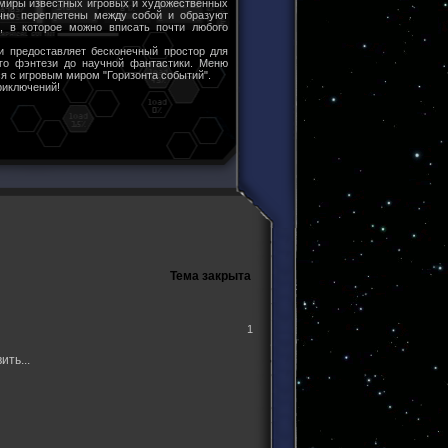
 миры известных игровых и художественных
чно переплетены между собой и образуют
ы, в которое можно вписать почти любого
и предоставляет бесконечный простор для
ого фэнтези до научной фантастики. Меню
я с игровым миром "Горизонта событий".
риключений!
Тема закрыта
1
ть...