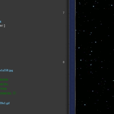
7
я!]
8
двоем
мело,
етем
 имело. ©