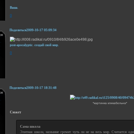
Ваша.
0
Поделиться
2009-10-17 05:09:34
ов
post-apocalyptic. создай свой мир.
0
Поделиться
2009-10-17 18:31:48
ов
*картинка кликабельна*
Сюжет
Сама школа
Элитная школа, название гремит чуть ли не на весь мир. Считается о