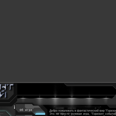
Об игре
Добро пожаловать в фантастический мир "Горизон
Это не просто ролевая игра, "Горизонт событий