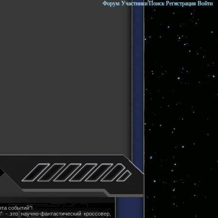
Форум
Участники
Поиск
Регистрация
Войти
та событий"!
" - это научно-фантастический кроссовер,