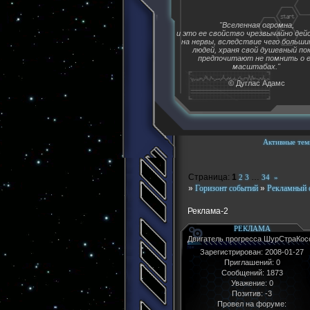
"Вселенная огромна,
и это ее свойство чрезвычайно де
на нервы, вследствие чего больш
людей, храня свой душевный пок
предпочитают не помнить о 
масштабах."
© Дуглас Адамс
Активные тем
Страница:
1
…
2
3
34
»
»
Горизонт событий
»
Рекламный 
Реклама-2
РЕКЛАМА
Двигатель прогресса ШурСтраКос
Зарегистрирован
: 2008-01-27
Приглашений:
0
Сообщений:
1873
Уважение:
0
Позитив:
-3
Провел на форуме: