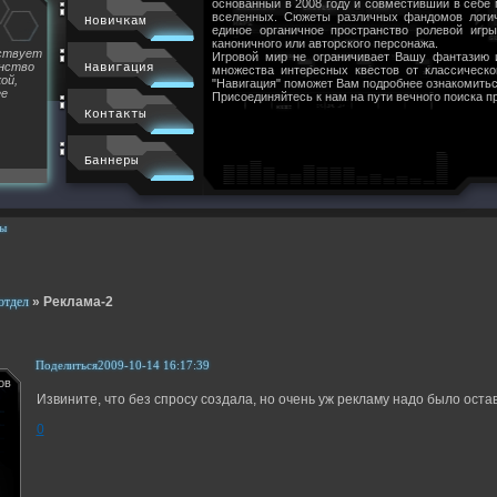
основанный в 2008 году и совместивший в себе
вселенных. Сюжеты различных фандомов логи
Новичкам
единое органичное пространство ролевой игр
каноничного или авторского персонажа.
йствует
Игровой мир не ограничивает Вашу фантазию 
инство
Навигация
множества интересных квестов от классическ
ой,
"Навигация" поможет Вам подробнее ознакомитьс
ее
Присоединяйтесь к нам на пути вечного поиска п
Контакты
Баннеры
ы
отдел
»
Реклама-2
Поделиться
2009-10-14 16:17:39
ов
Извините, что без спросу создала, но очень уж рекламу надо было остави
0