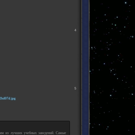
4
5
дним из лучших учебных заведений. Самые