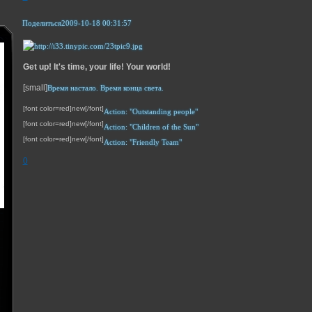
Поделиться
2009-10-18 00:31:57
Get up! It's time, your life! Your world!
[small]
Время настало. Время конца света.
[font color=red]new[/font]
Action: "Outstanding people"
[font color=red]new[/font]
Action: "Children of the Sun"
[font color=red]new[/font]
Action: "Friendly Team"
0