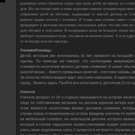
родовитые семьи стремятся отдать туда своих детей, но никому и в голо
деле. Все на столько умно и тонко подогнано самыми лучшими юристами м
отправляют детей на обучение, подписывая со школой договор на 5-т
выпуске выдает аттестат с отличием. И только сами ученики знают о том
превращают в настолько послушных сексуальных рабов, что они сами не 
деле обучают в этой школе. И возвращаясь назад на большую землю по
наоборот подтверждают везде, что школа на высшем уровне. А если вдруг
то он быстро исчезает навсегда...
Ученики/Ученицы
Детей, которым уже исполнилось 16 лет, привозят на большой 
одному. По приезде им говорят, что необходима вакцинация
становится носителем мелкого датчика слежения. И самая обычн
школой жизни… Вместо привычных занятий – плотские забавы, вм
За попытку побега каждого ждет жестокое наказание. И единств
город... Выжить здесь. Пройти все испытания и, достигнув 21-го го
Учителя
Учителя (возраст от 20 и старше) оказываются на острове нескол
сюда по собственному желанию на уютном дорогом катере или я
этом являются носителями мелких датчиков слежения, кото
случае перед отправлением на остров. Каждому учителю по при
на мобильный телефон, на небольшом дисплее которого можно
который в случае нарушения правил учениками подает учителю 
учить своих подопечных сексу. Случается и не просто обучение, н