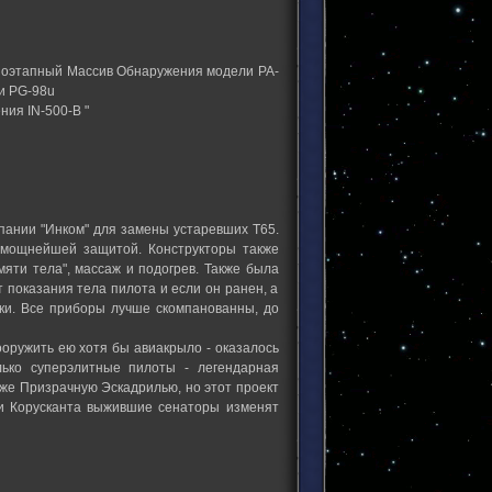
 Поэтапный Массив Обнаружения модели PA-
и PG-98u
ния IN-500-B "
пании "Инком" для замены устаревших Т65.
 мощнейшей защитой. Конструкторы также
мяти тела", массаж и подогрев. Также была
 показания тела пилота и если он ранен, а
ски. Все приборы лучше скомпанованны, до
ооружить ею хотя бы авиакрыло - оказалось
лько суперэлитные пилоты - легендарная
же Призрачную Эскадрилью, но этот проект
ии Корусканта выжившие сенаторы изменят