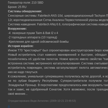
Генератор поля: 210 SBD
Броня: 25 RU
Системы обнаружения:
Сенсорные системы: Fabritech ANS-10d, широкодиапазонный Tachyon
12r, короткодиапазонная Сетка Анализа Первостепенной угрозы модел
Система наведения: Fabritech ANq 6.6, голографическая система наведе
Вооружение:
-4 лазерные пушки Taim & Bak I2 x 4
-2 торпедных аппарата (10 торпед)
-Крепление для одной сейсмической бомбы
История корабля:
Инком Т70 "крестокрыл" был спроектирован конструкторским бюро ком
Новый истребитель стал намного маневренней и быстрее, обладал
позаботились об удобстве пилотов. Новое кресло имело свойство "па
встроенна система экстренного катапультирования. Система считывает
истребитель поврежден, система катапультирует пилота автоматиче
них не надо тянуться.
К сожалению, уникальная супермашина получилась жутко дорогой, и в
не по зубам бюджету Республики. Суперистребители получили то
Эскадрилья Проныр. В перспективе предполагалось ими вооружить так
так и завис, не одобренный Сенатом. Хотя возможно, после трагед
своё мнение...
Отредактировано Ведж Антиллес (2009-10-21 23:48:53)
0