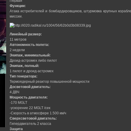
Первая
Функции:
Атака истребителей и бомбардировщиков, штурмовка крупных корабле
миссии.
Линейный размер:
11 метров
Автономность полета:
2 недели
Экипаж, минимальный:
Дроид-астромех либо пилот
Экипаж, полный:
1 пилот и дроид-астромех
Тип генератора:
Термоядерный реактор повышенной мощности
Досветовой двигатель:
4 ДВЧ
Мощность двигателя:
-170 MGLT
-ускорение 22 MGLT /сек
-Скорость в атмосфере 1.500 км/ч
Сверхсветовой двигатель:
Гипердвигатель 2 класса
Защита