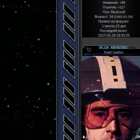
Уважение:
+88
Позитив:
+117
Пол:
Мужской
Возраст:
34
[1992-01-28]
Провел на форуме:
1 месяц 23 дня
Последний визит:
2017-01-29 16:53:25
ВЕДЖ АНТИЛЛЕС
ХомСтраКос