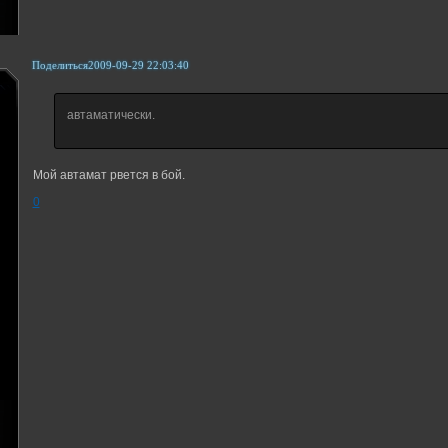
Поделиться
2009-09-29 22:03:40
автаматически.
Мой автамат рвется в бой.
0