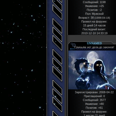
Сообщений:
1198
Уважение:
+25
Позитив:
-2
Пол:
Мужской
Возраст:
38
[1988-04-18]
Провел на форуме:
15 дней 14 часов
Последний визит:
2010-12-10 14:33:19
UNNAMED
Свиньям нет дела до законов!
Зарегистрирован
: 2008-04-22
Приглашений:
0
Сообщений:
3577
Уважение:
+80
Позитив:
+61
Провел на форуме:
1 месяц 11 дней