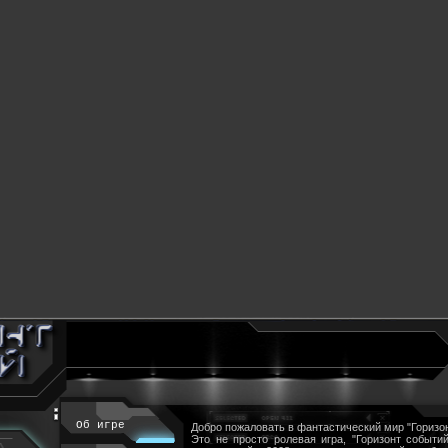
Об игре
Добро пожаловать в фантастический мир "Горизон
Это не просто ролевая игра, "Горизонт событий