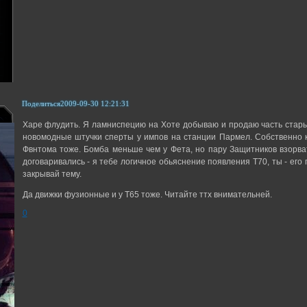
Поделиться
2009-09-30 12:21:31
Харе флудить. Я ламниспецию на Хоте добываю и продаю часть старых
новомодные штучки сперты у импов на станции Пармел. Собственно 
Фвнтома тоже. Бомба меньше чем у Фета, но пару Защитников взорват
договаривались - я тебе логичное обьяснение появления Т70, ты - его
закрывай тему.
Да движки фузионные и у Т65 тоже. Читайте ттх внимательней.
0