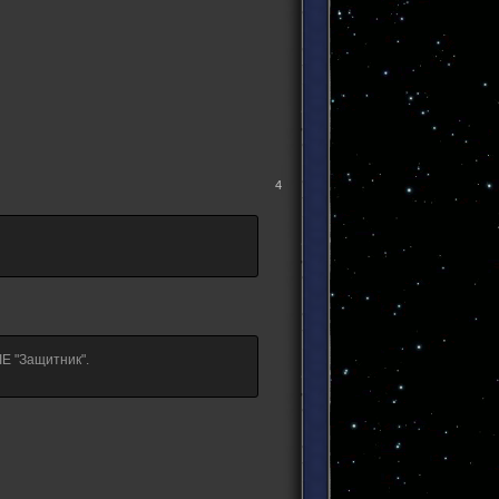
4
E "Защитник".