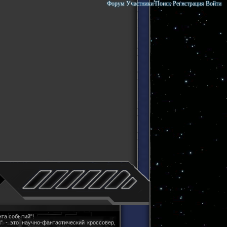
Форум
Участники
Поиск
Регистрация
Войти
та событий"!
" - это научно-фантастический кроссовер,