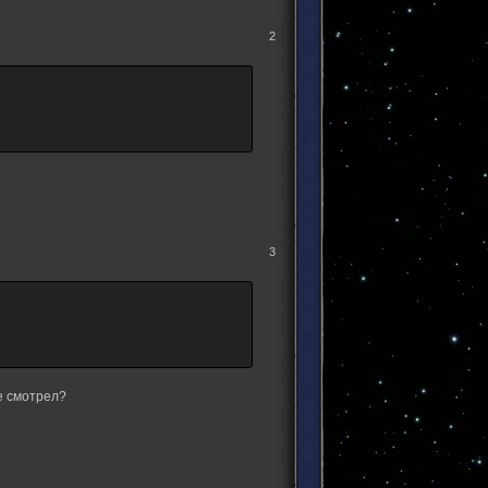
2
3
е смотрел?