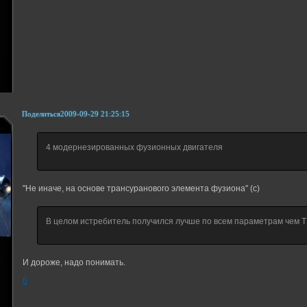
Поделиться
2009-09-29 21:25:15
4 модернезированных фузионных двигателя
"Не иначе, на основе трансуранового элемента фузиона" (с)
В целом истребитель получился лучше по всем параметрам чем TI
И дороже, надо понимать.
0