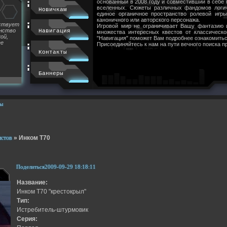
основанный в 2008 году и совместивший в себе
вселенных. Сюжеты различных фандомов логи
Новичкам
единое органичное пространство ролевой игр
каноничного или авторского персонажа.
йствует
Игровой мир не ограничивает Вашу фантазию 
инство
Навигация
множества интересных квестов от классическ
ой,
"Навигация" поможет Вам подробнее ознакомитьс
ее
Присоединяйтесь к нам на пути вечного поиска п
Контакты
Баннеры
ы
истов
»
Инком Т70
Поделиться
2009-09-29 18:18:11
Название:
Инком Т70 "крестокрыл"
Тип:
Истребитель-штурмовик
Серия: