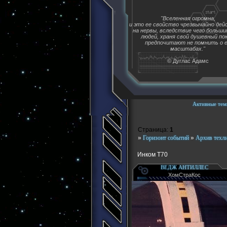
"Вселенная огромна,
и это ее свойство чрезвычайно де
на нервы, вследствие чего больш
людей, храня свой душевный пок
предпочитают не помнить о 
масштабах."
© Дуглас Адамс
Активные тем
Страница:
1
»
Горизонт событий
»
Архив техл
Инком Т70
ВЕДЖ АНТИЛЛЕС
ХомСтраКос