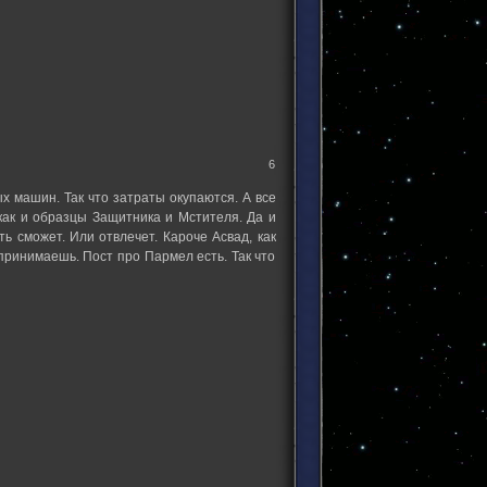
6
 машин. Так что затраты окупаются. А все
как и образцы Защитника и Мстителя. Да и
ь сможет. Или отвлечет. Кароче Асвад, как
 принимаешь. Пост про Пармел есть. Так что