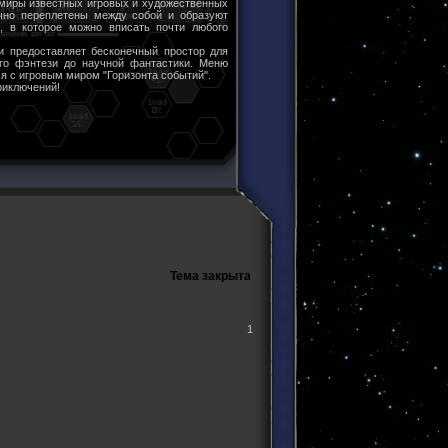
 миры известных игровых и художественных
чно переплетены между собой и образуют
ы, в которое можно вписать почти любого
и предоставляет бесконечный простор для
ого фэнтези до научной фантастики. Меню
я с игровым миром "Горизонта событий".
риключений!
Тема закрыта
1