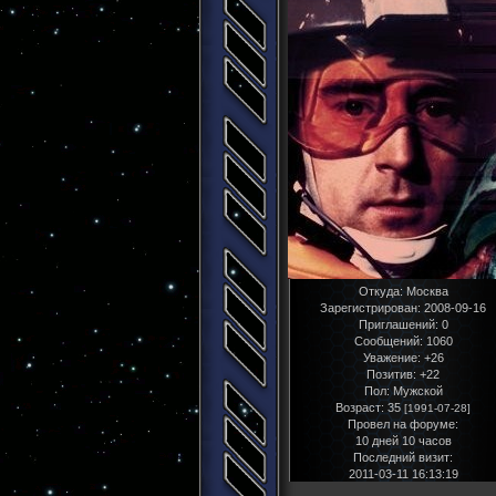
Откуда:
Москва
Зарегистрирован
: 2008-09-16
Приглашений:
0
Сообщений:
1060
Уважение:
+26
Позитив:
+22
Пол:
Мужской
Возраст:
35
[1991-07-28]
Провел на форуме:
10 дней 10 часов
Последний визит:
2011-03-11 16:13:19