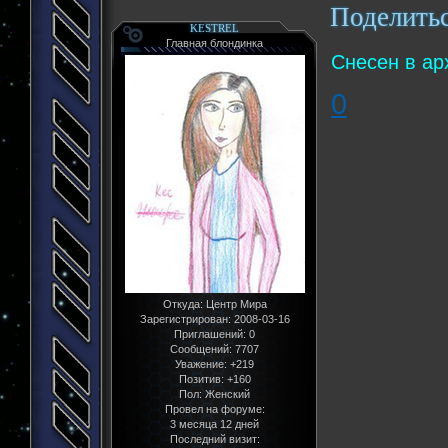
Поделить
KESTREL
Главная блондинка
Снесен в ар
0
Откуда:
Центр Мира
Зарегистрирован
: 2008-03-16
Приглашений:
0
Сообщений:
7707
Уважение:
+219
Позитив:
+160
Пол:
Женский
Провел на форуме:
3 месяца 12 дней
Последний визит: