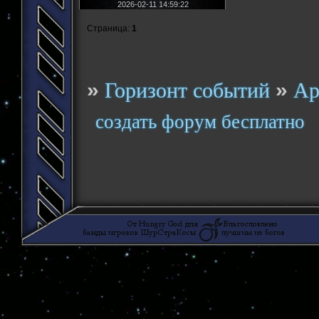
2026-02-11 14:59:22
Страница:
1
»
»
Горизонт событий
Ар
создать форум бесплатно