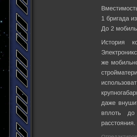
Вместимость
1 бригада и
До 2 мобил
История к
Электроникс
же мобильно
строймате
использо
крупногабар
даже внушит
вплоть до
расстояния.
Отредактиров