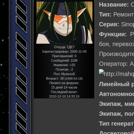
Название:
С
Тип:
Ремонт
Серия:
Sino
Функции:
Ре
боя, перево
Откуда:
ГДЕ?
Зарегистрирован
: 2008-11-09
Производите
Приглашений:
0
Сообщений:
1198
Оператор: А
Уважение:
+25
Позитив:
-2
Пол:
Мужской
Возраст:
38
[1988-04-18]
Линейный р
Провел на форуме:
15 дней 14 часов
Последний визит:
Автономнос
2010-12-10 14:33:19
Экипаж, м
Экипаж, по
Тип генера
Досветовой