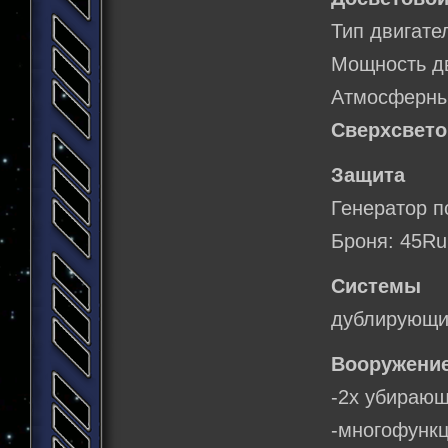
Тип двигате
Мощность д
Атмосферны
Сверхсвето
Защита
Генератор п
Броня: 45Ru
Системы о
дублирующи
Вооружение
-2х убирающ
-многофунк