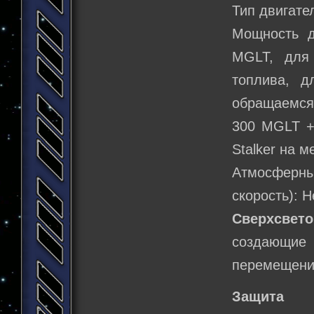
Тип двигате
Мощность д
MGLT, для
топлива, д
обращаемся
300 MGLT + 
Stalker на м
Атмосферн
скорость): 
Сверхсвет
создающие 
перемещени
Защита