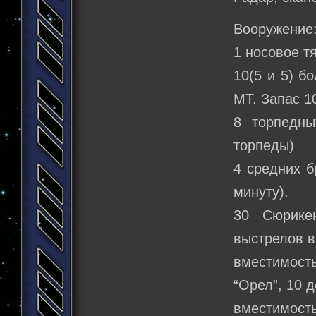
Вооружение
1 носовое т
10(5 и 5) б
МТ. Запас 10
8 торпедны
торпеды)
4 средних б
минуту).
30 Сюрике
выстрелов в
вместимость
“Орел”, 10 
вместимость