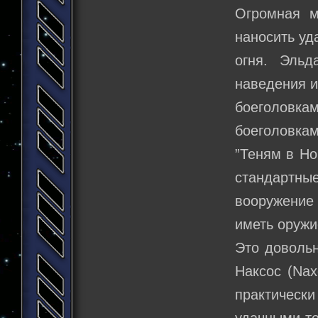
Огромная м
наносить уд
огня. Эльд
наведения и
боеголовк
боеголовкам
”Теням в Но
стандартн
вооружение 
иметь оружи
Это довольн
Наксос (Nax
практически