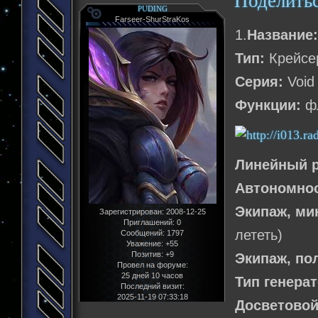
Поделить
PUDING
Farseer-ShurStraKos
1.
Название
Тип:
Крейсе
Серия:
Void 
Функции:
фл
Линейный р
Автономнос
Экипаж, м
Зарегистрирован
: 2008-12-25
Приглашений:
0
лететь)
Сообщений:
1797
Уважение:
+55
Позитив:
+9
Экипаж, по
Провел на форуме:
25 дней 10 часов
Тип генера
Последний визит:
2025-11-19 07:33:18
Досветовой