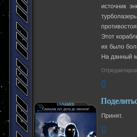
источник э
турболазеры
противосто
Этот корабль
их было бол
На данный м
Отредактиров
0
Поделить
UNNAMED
Свиньям нет дела до законов!
Принят.
0