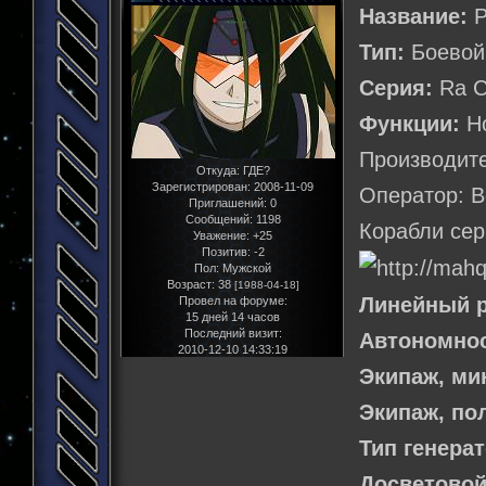
Название:
Р
Тип:
Боевой
Серия:
Ra C
Функции:
Но
Производите
Откуда:
ГДЕ?
Зарегистрирован
: 2008-11-09
Оператор: В
Приглашений:
0
Сообщений:
1198
Корабли сер
Уважение:
+25
Позитив:
-2
Пол:
Мужской
Возраст:
38
[1988-04-18]
Линейный р
Провел на форуме:
15 дней 14 часов
Последний визит:
Автономнос
2010-12-10 14:33:19
Экипаж, м
Экипаж, по
Тип генера
Досветовой