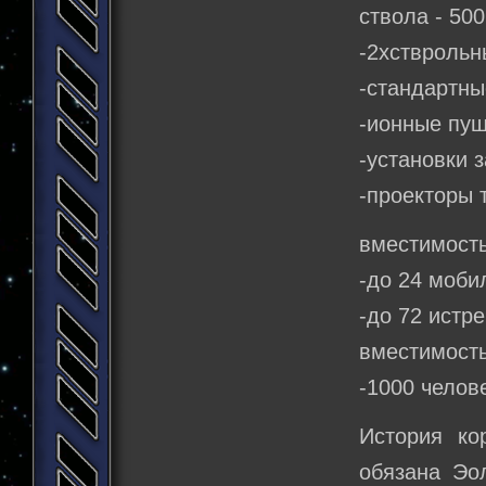
ствола - 50
-2хстврольн
-стандартны
-ионные пуш
-установки 
-проекторы 
вместимость
-до 24 моби
-до 72 истр
вместимость
-1000 челов
История ко
обязана Эо