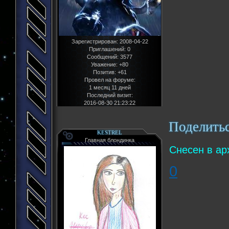
Зарегистрирован
: 2008-04-22
Приглашений:
0
Сообщений:
3577
Уважение:
+80
Позитив:
+61
Провел на форуме:
1 месяц 11 дней
Последний визит:
2016-08-30 21:23:22
Поделить
KESTREL
Главная блондинка
Снесен в ар
0