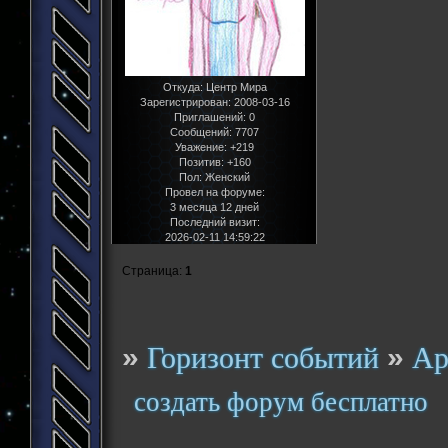
Откуда:
Центр Мира
Зарегистрирован
: 2008-03-16
Приглашений:
0
Сообщений:
7707
Уважение:
+219
Позитив:
+160
Пол:
Женский
Провел на форуме:
3 месяца 12 дней
Последний визит:
2026-02-11 14:59:22
Страница:
1
»
»
Горизонт событий
Ар
создать форум бесплатно