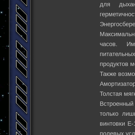
для дыха
герметич
Энергосбере
Максимальн
часов. Им
питательн
продуктов м
Также возмо
Амортизатор
Толстая мяг
Встроенный
только лиш
винтовки Е-
полевых усл