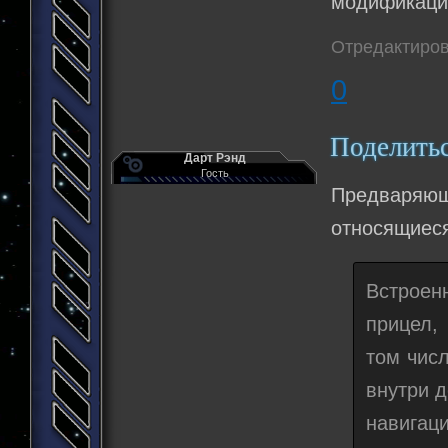
модификаци
Отредактиров
0
Поделить
Дарт Рэнд
Гость
Предваряющ
относящиеся 
Встроен
прицел,
том чис
внутри д
навигац