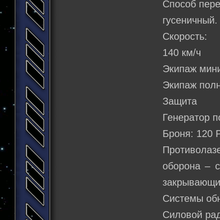
Способ пер
гусеничный.
Скорость:
140 км/ч
Экипаж мин
Экипаж полн
Защита
Генератор п
Броня: 120 
Противолаз
оборона – 
закрывающие
Системы об
Силовой рад