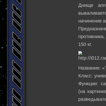
Днище апп
вываливает
начинение а
Предназнач
противника,
150 кг.
Название: «
Класс: унив
Функции: с
(на картинк
разведывате