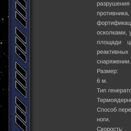
разрушени
противни
фортифика
осколками, 
площади ц
реактивны
снаряжении
Размер:
6 м.
Тип генерат
Термоядерны
Способ пер
ноги.
Скорость: