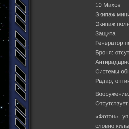
10 Махов
Экипаж мин
Экипаж полн
Защита
Генератор по
Броня: отсу
Антирадарн
Системы об
Радар, опти
Вооружение
Отсутствует
«Фотон» уп
словно киль