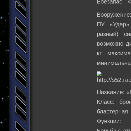
Боезапас - 4
Вооружение
ПУ «Удар».
разный) с
возможно д
кт максим
минимальная
Название: 
Класс: бро
бластерная.
Функции:
Борьба с ат