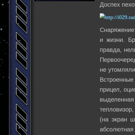
Доспех пехо
Снаряжение 
и жизни. Б
правда, нел
Первоочеред
не утомляли
Встроенные
прицел, оци
выделенная 
тепловизор,
(на экран ш
абсолютная 