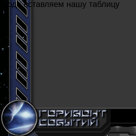
Cюда вставляем нашу таблицу